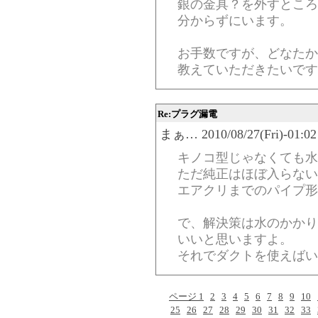
銀の金具？を外すところ
分からずにいます。
お手数ですが、どなたか
教えていただきたいです
Re:プラグ漏電
まぁ… 2010/08/27(Fri)-01:02
キノコ型じゃなくても水
ただ純正はほぼ入らない
エアクリまでのパイプ形
で、解決策は水のかかり
いいと思いますよ。
それでダクトを使えばい
ページ 1
2
3
4
5
6
7
8
9
10
25
26
27
28
29
30
31
32
33