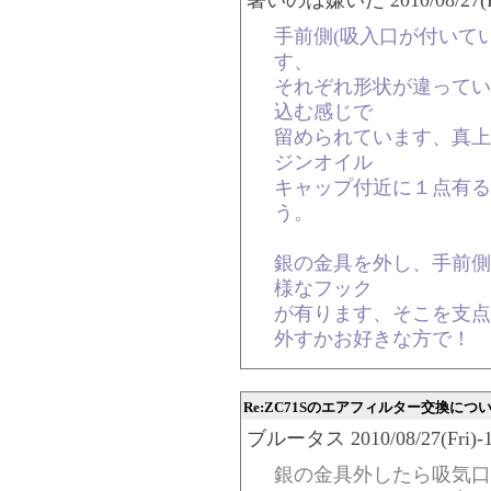
暑いのは嫌いだ 2010/08/27(Fri)
手前側(吸入口が付いて
す、
それぞれ形状が違ってい
込む感じで
留められています、真上
ジンオイル
キャップ付近に１点有る
う。
銀の金具を外し、手前側
様なフック
が有ります、そこを支点
外すかお好きな方で！
Re:ZC71Sのエアフィルター交換につ
ブルータス 2010/08/27(Fri)-12
銀の金具外したら吸気口