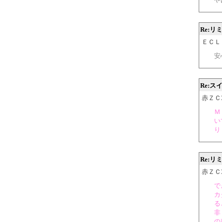
Re:リ
ＥＣＬＩＰ
安
Re:
赤ＺＣ31 
Ｍ
い
り
Re:リ
赤ＺＣ31 
で
カ
る
非
の