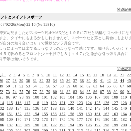
関連記
スイフトとスイフトスポーツ
7/02/26(Mon)-22:16 (No.15816)
際実写見ましたがスポーツ純正MAXだと１９５に7Jだと結構な引っ張りにな
すよ、タイヤにもよるかもしれませんが、スポーツだと落とし具合にもより
が自分の知り合いは８ｊで微妙なツラ具合です。
ようによっては出てるようなツラのようなって感じです。知り合いいわく７・
４５で攻めるとフロント少々干渉でも８ｊ＋４７だと微妙な引っ張り具合に
り干渉は無いそうです。
関連記
ジ 1
2
3
4
5
6
7
8
9
10
11
12
13
14
15
16
17
18
19
20
21
22
26
27
28
29
30
31
32
33
34
35
36
37
38
39
40
41
42
43
44
45
49
50
51
52
53
54
55
56
57
58
59
60
61
62
63
64
65
66
67
68
72
73
74
75
76
77
78
79
80
81
82
83
84
85
86
87
88
89
90
91
95
96
97
98
99
100
101
102
103
104
105
106
107
108
109
110
14
115
116
117
118
119
120
121
122
123
124
125
126
127
128
32
133
134
135
136
137
138
139
140
141
142
143
144
145
146
50
151
152
153
154
155
156
157
158
159
160
161
162
163
164
68
169
170
171
172
173
174
175
176
177
178
179
180
181
182
86
187
188
189
190
191
192
193
194
195
196
197
198
199
200
04
205
206
207
208
209
210
211
212
213
214
215
216
217
218