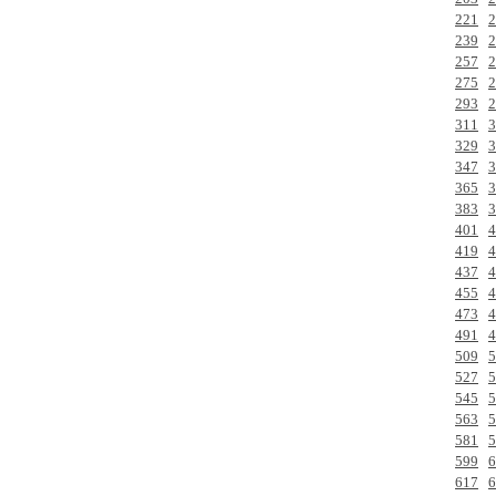
221
2
239
2
257
2
275
2
293
2
311
3
329
3
347
3
365
3
383
3
401
4
419
4
437
4
455
4
473
4
491
4
509
5
527
5
545
5
563
5
581
5
599
6
617
6