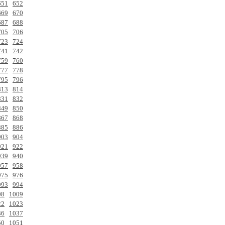
651
652
669
670
687
688
705
706
723
724
741
742
759
760
777
778
795
796
813
814
831
832
849
850
867
868
885
886
903
904
921
922
939
940
957
958
975
976
993
994
08
1009
22
1023
36
1037
50
1051