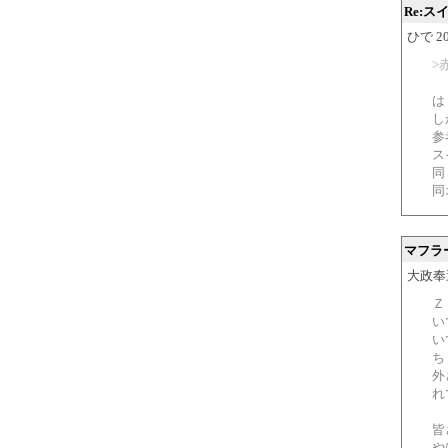
Re:
ひで 200
>
は
し
参
ス
同
同
マフラ
大政奉還 
Ｚ
い
い
ち
外
れ
皆
や