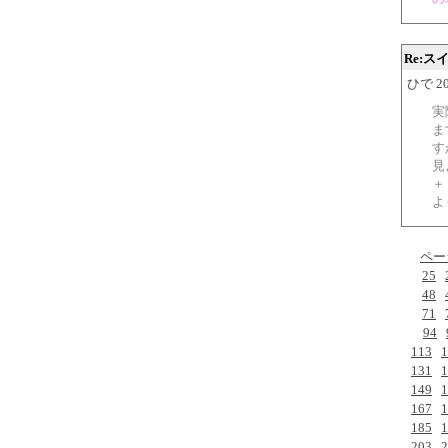
Re:
ひで 200
実
ま
す
見
＋
よ
ペー
25
48
71
94
113
1
131
1
149
1
167
1
185
1
203
2