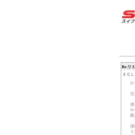
Re:リ
ＥＣＬＩＰ
か
注
僕
や
購
僕
う