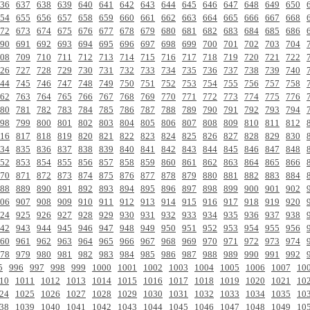
36
637
638
639
640
641
642
643
644
645
646
647
648
649
650
54
655
656
657
658
659
660
661
662
663
664
665
666
667
668
72
673
674
675
676
677
678
679
680
681
682
683
684
685
686
90
691
692
693
694
695
696
697
698
699
700
701
702
703
704
08
709
710
711
712
713
714
715
716
717
718
719
720
721
722
26
727
728
729
730
731
732
733
734
735
736
737
738
739
740
44
745
746
747
748
749
750
751
752
753
754
755
756
757
758
62
763
764
765
766
767
768
769
770
771
772
773
774
775
776
80
781
782
783
784
785
786
787
788
789
790
791
792
793
794
98
799
800
801
802
803
804
805
806
807
808
809
810
811
812
16
817
818
819
820
821
822
823
824
825
826
827
828
829
830
34
835
836
837
838
839
840
841
842
843
844
845
846
847
848
52
853
854
855
856
857
858
859
860
861
862
863
864
865
866
70
871
872
873
874
875
876
877
878
879
880
881
882
883
884
88
889
890
891
892
893
894
895
896
897
898
899
900
901
902
06
907
908
909
910
911
912
913
914
915
916
917
918
919
920
24
925
926
927
928
929
930
931
932
933
934
935
936
937
938
42
943
944
945
946
947
948
949
950
951
952
953
954
955
956
60
961
962
963
964
965
966
967
968
969
970
971
972
973
974
78
979
980
981
982
983
984
985
986
987
988
989
990
991
992
5
996
997
998
999
1000
1001
1002
1003
1004
1005
1006
1007
10
10
1011
1012
1013
1014
1015
1016
1017
1018
1019
1020
1021
10
24
1025
1026
1027
1028
1029
1030
1031
1032
1033
1034
1035
10
38
1039
1040
1041
1042
1043
1044
1045
1046
1047
1048
1049
10