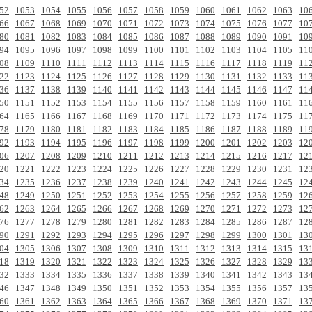
52
1053
1054
1055
1056
1057
1058
1059
1060
1061
1062
1063
10
66
1067
1068
1069
1070
1071
1072
1073
1074
1075
1076
1077
10
80
1081
1082
1083
1084
1085
1086
1087
1088
1089
1090
1091
10
94
1095
1096
1097
1098
1099
1100
1101
1102
1103
1104
1105
11
08
1109
1110
1111
1112
1113
1114
1115
1116
1117
1118
1119
11
22
1123
1124
1125
1126
1127
1128
1129
1130
1131
1132
1133
11
36
1137
1138
1139
1140
1141
1142
1143
1144
1145
1146
1147
11
50
1151
1152
1153
1154
1155
1156
1157
1158
1159
1160
1161
11
64
1165
1166
1167
1168
1169
1170
1171
1172
1173
1174
1175
11
78
1179
1180
1181
1182
1183
1184
1185
1186
1187
1188
1189
11
92
1193
1194
1195
1196
1197
1198
1199
1200
1201
1202
1203
12
06
1207
1208
1209
1210
1211
1212
1213
1214
1215
1216
1217
12
20
1221
1222
1223
1224
1225
1226
1227
1228
1229
1230
1231
12
34
1235
1236
1237
1238
1239
1240
1241
1242
1243
1244
1245
12
48
1249
1250
1251
1252
1253
1254
1255
1256
1257
1258
1259
12
62
1263
1264
1265
1266
1267
1268
1269
1270
1271
1272
1273
12
76
1277
1278
1279
1280
1281
1282
1283
1284
1285
1286
1287
12
90
1291
1292
1293
1294
1295
1296
1297
1298
1299
1300
1301
13
04
1305
1306
1307
1308
1309
1310
1311
1312
1313
1314
1315
13
18
1319
1320
1321
1322
1323
1324
1325
1326
1327
1328
1329
13
32
1333
1334
1335
1336
1337
1338
1339
1340
1341
1342
1343
13
46
1347
1348
1349
1350
1351
1352
1353
1354
1355
1356
1357
13
60
1361
1362
1363
1364
1365
1366
1367
1368
1369
1370
1371
13