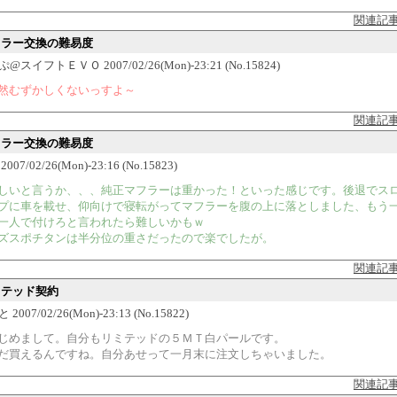
関連記
マフラー交換の難易度
スイフトＥＶＯ 2007/02/26(Mon)-23:21 (No.15824)
然むずかしくないっすよ～
関連記
マフラー交換の難易度
07/02/26(Mon)-23:16 (No.15823)
しいと言うか、、、純正マフラーは重かった！といった感じです。後退でス
プに車を載せ、仰向けで寝転がってマフラーを腹の上に落としました、もう
一人で付けろと言われたら難しいかもｗ
ズスポチタンは半分位の重さだったので楽でしたが。
関連記
ミテッド契約
2007/02/26(Mon)-23:13 (No.15822)
じめまして。自分もリミテッドの５ＭＴ白パールです。
だ買えるんですね。自分あせって一月末に注文しちゃいました。
関連記