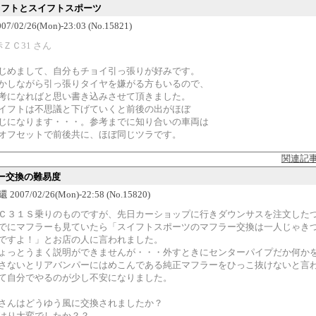
スイフトとスイフトスポーツ
7/02/26(Mon)-23:03 (No.15821)
赤ＺＣ31 さん
じめまして、自分もチョイ引っ張りが好みです。
かしながら引っ張りタイヤを嫌がる方もいるので、
考になればと思い書き込みさせて頂きました。
イフトは不思議と下げていくと前後の出がほぼ
じになります・・・。参考までに知り合いの車両は
オフセットで前後共に、ほぼ同じツラです。
関連記
ー交換の難易度
2007/02/26(Mon)-22:58 (No.15820)
Ｃ３１Ｓ乗りのものですが、先日カーショップに行きダウンサスを注文した
でにマフラーも見ていたら「スイフトスポーツのマフラー交換は一人じゃき
ですよ！」とお店の人に言われました。
ょっとうまく説明ができませんが・・・外すときにセンターパイプだか何か
さないとリアバンパーにはめこんである純正マフラーをひっこ抜けないと言
て自分でやるのが少し不安になりました。
さんはどうゆう風に交換されましたか？
はり大変でしたか？？