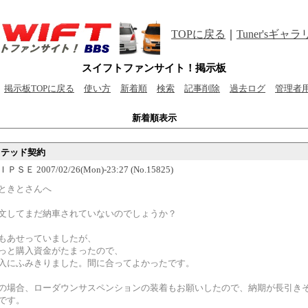
TOPに戻る
｜
Tuner'sギャ
スイフトファンサイト！掲示板
掲示板TOPに戻る
使い方
新着順
検索
記事削除
過去ログ
管理者
新着順表示
ミテッド契約
ＳＥ 2007/02/26(Mon)-23:27 (No.15825)
ときとさんへ
文してまだ納車されていないのでしょうか？
もあせっていましたが、
っと購入資金がたまったので、
入にふみきりました。間に合ってよかったです。
の場合、ローダウンサスペンションの装着もお願いしたので、納期が長引き
です。