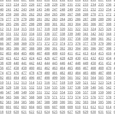
22
223
224
225
226
227
228
229
230
231
232
233
234
235
236
40
241
242
243
244
245
246
247
248
249
250
251
252
253
254
58
259
260
261
262
263
264
265
266
267
268
269
270
271
272
76
277
278
279
280
281
282
283
284
285
286
287
288
289
290
94
295
296
297
298
299
300
301
302
303
304
305
306
307
308
12
313
314
315
316
317
318
319
320
321
322
323
324
325
326
30
331
332
333
334
335
336
337
338
339
340
341
342
343
344
48
349
350
351
352
353
354
355
356
357
358
359
360
361
362
66
367
368
369
370
371
372
373
374
375
376
377
378
379
380
84
385
386
387
388
389
390
391
392
393
394
395
396
397
398
02
403
404
405
406
407
408
409
410
411
412
413
414
415
416
20
421
422
423
424
425
426
427
428
429
430
431
432
433
434
38
439
440
441
442
443
444
445
446
447
448
449
450
451
452
56
457
458
459
460
461
462
463
464
465
466
467
468
469
470
74
475
476
477
478
479
480
481
482
483
484
485
486
487
488
92
493
494
495
496
497
498
499
500
501
502
503
504
505
506
10
511
512
513
514
515
516
517
518
519
520
521
522
523
524
28
529
530
531
532
533
534
535
536
537
538
539
540
541
542
46
547
548
549
550
551
552
553
554
555
556
557
558
559
560
64
565
566
567
568
569
570
571
572
573
574
575
576
577
578
82
583
584
585
586
587
588
589
590
591
592
593
594
595
596
00
601
602
603
604
605
606
607
608
609
610
611
612
613
614
18
619
620
621
622
623
624
625
626
627
628
629
630
631
632