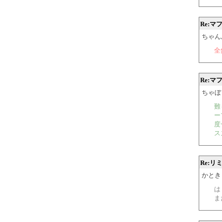
Re:
ちゃんぷ@
全
Re:
ちゃぼ 20
難
ー
度
ス
Re:リ
かときと 
は
ま