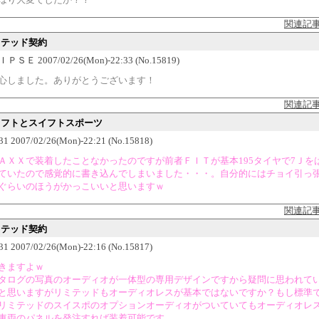
関連記
ミテッド契約
ＳＥ 2007/02/26(Mon)-22:33 (No.15819)
心しました。ありがとうございます！
関連記
スイフトとスイフトスポーツ
2007/02/26(Mon)-22:21 (No.15818)
ＡＸＸで装着したことなかったのですが前者ＦＩＴが基本195タイヤで7Ｊを
ていたので感覚的に書き込んでしまいました・・・。自分的にはチョイ引っ
ぐらいのほうがかっこいいと思いますｗ
関連記
ミテッド契約
2007/02/26(Mon)-22:16 (No.15817)
きますよｗ
タログの写真のオーディオが一体型の専用デザインですから疑問に思われて
と思いますがリミテッドもオーディオレスが基本ではないですか？もし標準
リミテッドのスイスポのオプションオーディオがついていてもオーディオレ
車両のパネルを発注すれば装着可能です。