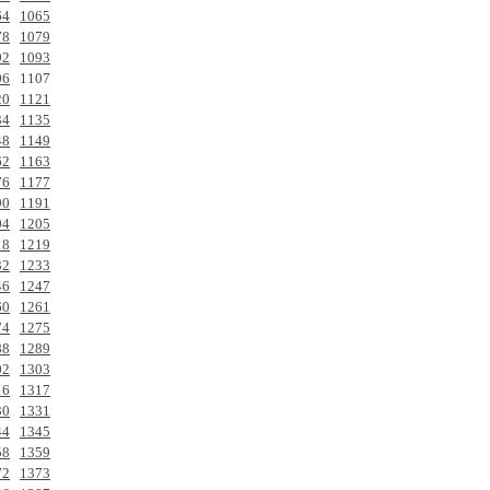
64
1065
78
1079
92
1093
06
1107
20
1121
34
1135
48
1149
62
1163
76
1177
90
1191
04
1205
18
1219
32
1233
46
1247
60
1261
74
1275
88
1289
02
1303
16
1317
30
1331
44
1345
58
1359
72
1373