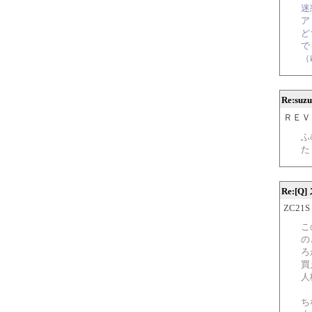
迷
ア
ど
で
（
Re:su
ＲＥ
ふ
た
Re:[
ZC21S 
こ
の
ろ
買
人
ち