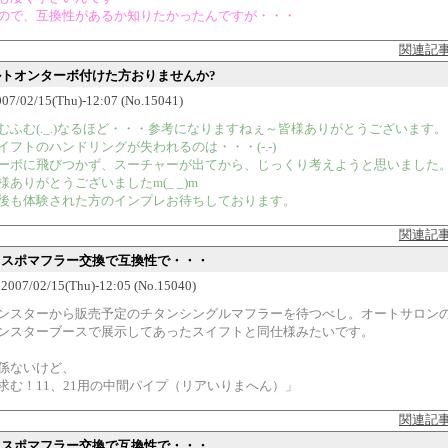
ので、互換性があるか知りたかったんですが・・・
関連記
ボルトオンターボ付けた方おりませんか?
7/02/15(Thu)-12:07 (No.15041)
むふむ(._.)なるほど・・・参考になりますねぇ～皆様ありがとうございます
イフトのハンドリングが失われるのは・・・(-.-)
ーボに飛びつかず、スーチャーが出てから、じっくり考えようと思いました
様ありがとうございましたm(_ _)m
後も体験された方のインプレお待ちしております。
関連記
スイスポマフラー交換で互換性で・・・
07/02/15(Thu)-12:05 (No.15040)
ンスターから販売予定のチタンシングルマフラーを待つべし。オートサロン
ンスターブースで展示してあったスイフトと同仕様みたいです。
係ないけど、
求む！11、21用の中間パイプ（リアいりまへん）」
関連記
スイスポマフラー交換で互換性で・・・