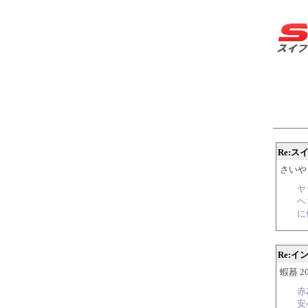
Re:
さいや 20
ヤ
ヘ
に
Re:イ
蝦蟇 200
赤
安