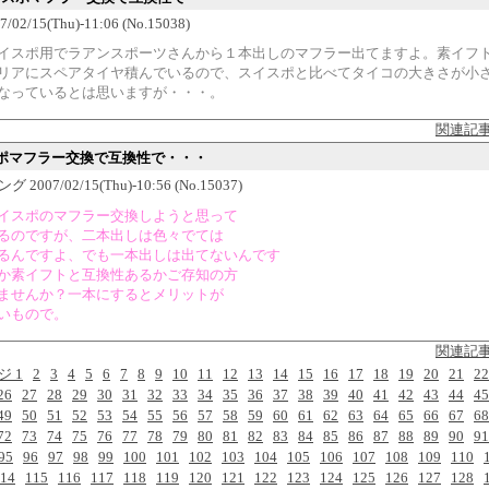
7/02/15(Thu)-11:06 (No.15038)
イスポ用でラアンスポーツさんから１本出しのマフラー出てますよ。素イフ
リアにスペアタイヤ積んでいるので、スイスポと比べてタイコの大きさが小
なっているとは思いますが・・・。
関連記
ポマフラー交換で互換性で・・・
 2007/02/15(Thu)-10:56 (No.15037)
イスポのマフラー交換しようと思って
るのですが、二本出しは色々でては
るんですよ、でも一本出しは出てないんです
か素イフトと互換性あるかご存知の方
ませんか？一本にするとメリットが
いもので。
関連記
ジ 1
2
3
4
5
6
7
8
9
10
11
12
13
14
15
16
17
18
19
20
21
22
26
27
28
29
30
31
32
33
34
35
36
37
38
39
40
41
42
43
44
45
49
50
51
52
53
54
55
56
57
58
59
60
61
62
63
64
65
66
67
68
72
73
74
75
76
77
78
79
80
81
82
83
84
85
86
87
88
89
90
91
95
96
97
98
99
100
101
102
103
104
105
106
107
108
109
110
14
115
116
117
118
119
120
121
122
123
124
125
126
127
128