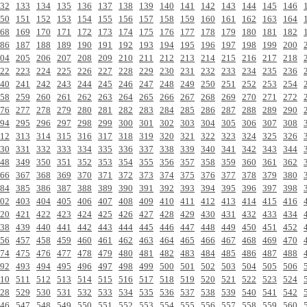
32
133
134
135
136
137
138
139
140
141
142
143
144
145
146
50
151
152
153
154
155
156
157
158
159
160
161
162
163
164
68
169
170
171
172
173
174
175
176
177
178
179
180
181
182
86
187
188
189
190
191
192
193
194
195
196
197
198
199
200
04
205
206
207
208
209
210
211
212
213
214
215
216
217
218
22
223
224
225
226
227
228
229
230
231
232
233
234
235
236
40
241
242
243
244
245
246
247
248
249
250
251
252
253
254
58
259
260
261
262
263
264
265
266
267
268
269
270
271
272
76
277
278
279
280
281
282
283
284
285
286
287
288
289
290
94
295
296
297
298
299
300
301
302
303
304
305
306
307
308
12
313
314
315
316
317
318
319
320
321
322
323
324
325
326
30
331
332
333
334
335
336
337
338
339
340
341
342
343
344
48
349
350
351
352
353
354
355
356
357
358
359
360
361
362
66
367
368
369
370
371
372
373
374
375
376
377
378
379
380
84
385
386
387
388
389
390
391
392
393
394
395
396
397
398
02
403
404
405
406
407
408
409
410
411
412
413
414
415
416
20
421
422
423
424
425
426
427
428
429
430
431
432
433
434
38
439
440
441
442
443
444
445
446
447
448
449
450
451
452
56
457
458
459
460
461
462
463
464
465
466
467
468
469
470
74
475
476
477
478
479
480
481
482
483
484
485
486
487
488
92
493
494
495
496
497
498
499
500
501
502
503
504
505
506
10
511
512
513
514
515
516
517
518
519
520
521
522
523
524
28
529
530
531
532
533
534
535
536
537
538
539
540
541
542
46
547
548
549
550
551
552
553
554
555
556
557
558
559
560