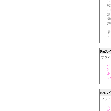
少
終
こ
別
気
気
最
す
Re:
フライング
お
知
あ
Y
Re:
フライング
そ
径