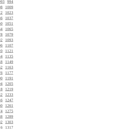
993
994
08
1009
22
1023
36
1037
50
1051
64
1065
78
1079
92
1093
06
1107
20
1121
34
1135
48
1149
62
1163
76
1177
90
1191
04
1205
18
1219
32
1233
46
1247
60
1261
74
1275
88
1289
02
1303
16
1317