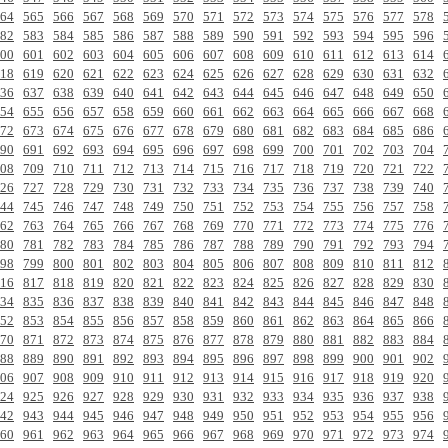
64
565
566
567
568
569
570
571
572
573
574
575
576
577
578
82
583
584
585
586
587
588
589
590
591
592
593
594
595
596
00
601
602
603
604
605
606
607
608
609
610
611
612
613
614
18
619
620
621
622
623
624
625
626
627
628
629
630
631
632
36
637
638
639
640
641
642
643
644
645
646
647
648
649
650
54
655
656
657
658
659
660
661
662
663
664
665
666
667
668
72
673
674
675
676
677
678
679
680
681
682
683
684
685
686
90
691
692
693
694
695
696
697
698
699
700
701
702
703
704
08
709
710
711
712
713
714
715
716
717
718
719
720
721
722
26
727
728
729
730
731
732
733
734
735
736
737
738
739
740
44
745
746
747
748
749
750
751
752
753
754
755
756
757
758
62
763
764
765
766
767
768
769
770
771
772
773
774
775
776
80
781
782
783
784
785
786
787
788
789
790
791
792
793
794
98
799
800
801
802
803
804
805
806
807
808
809
810
811
812
16
817
818
819
820
821
822
823
824
825
826
827
828
829
830
34
835
836
837
838
839
840
841
842
843
844
845
846
847
848
52
853
854
855
856
857
858
859
860
861
862
863
864
865
866
70
871
872
873
874
875
876
877
878
879
880
881
882
883
884
88
889
890
891
892
893
894
895
896
897
898
899
900
901
902
06
907
908
909
910
911
912
913
914
915
916
917
918
919
920
24
925
926
927
928
929
930
931
932
933
934
935
936
937
938
42
943
944
945
946
947
948
949
950
951
952
953
954
955
956
60
961
962
963
964
965
966
967
968
969
970
971
972
973
974