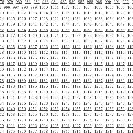
78
979
980
981
982
983
984
985
986
987
988
989
990
991
992
5
996
997
998
999
1000
1001
1002
1003
1004
1005
1006
1007
10
10
1011
1012
1013
1014
1015
1016
1017
1018
1019
1020
1021
10
24
1025
1026
1027
1028
1029
1030
1031
1032
1033
1034
1035
10
38
1039
1040
1041
1042
1043
1044
1045
1046
1047
1048
1049
10
52
1053
1054
1055
1056
1057
1058
1059
1060
1061
1062
1063
10
66
1067
1068
1069
1070
1071
1072
1073
1074
1075
1076
1077
10
80
1081
1082
1083
1084
1085
1086
1087
1088
1089
1090
1091
10
94
1095
1096
1097
1098
1099
1100
1101
1102
1103
1104
1105
11
08
1109
1110
1111
1112
1113
1114
1115
1116
1117
1118
1119
11
22
1123
1124
1125
1126
1127
1128
1129
1130
1131
1132
1133
11
36
1137
1138
1139
1140
1141
1142
1143
1144
1145
1146
1147
11
50
1151
1152
1153
1154
1155
1156
1157
1158
1159
1160
1161
11
64
1165
1166
1167
1168
1169
1170
1171
1172
1173
1174
1175
11
78
1179
1180
1181
1182
1183
1184
1185
1186
1187
1188
1189
11
92
1193
1194
1195
1196
1197
1198
1199
1200
1201
1202
1203
12
06
1207
1208
1209
1210
1211
1212
1213
1214
1215
1216
1217
12
20
1221
1222
1223
1224
1225
1226
1227
1228
1229
1230
1231
12
34
1235
1236
1237
1238
1239
1240
1241
1242
1243
1244
1245
12
48
1249
1250
1251
1252
1253
1254
1255
1256
1257
1258
1259
12
62
1263
1264
1265
1266
1267
1268
1269
1270
1271
1272
1273
12
76
1277
1278
1279
1280
1281
1282
1283
1284
1285
1286
1287
12
90
1291
1292
1293
1294
1295
1296
1297
1298
1299
1300
1301
13
04
1305
1306
1307
1308
1309
1310
1311
1312
1313
1314
1315
13