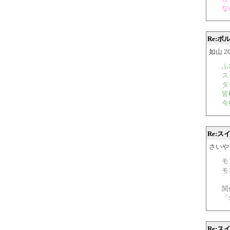
な
Re:
如山 200
ふ
ス
タ
皆
今
Re:
さいや 20
モ
モ
関
「
Re: