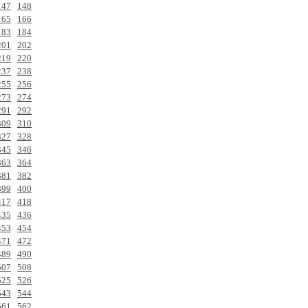
147
148
165
166
183
184
201
202
219
220
237
238
255
256
273
274
291
292
309
310
327
328
345
346
363
364
381
382
399
400
417
418
435
436
453
454
471
472
489
490
507
508
525
526
543
544
561
562