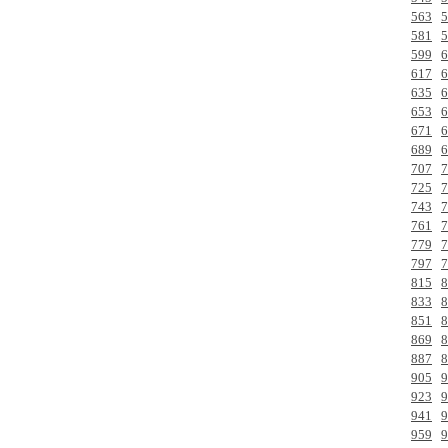
563
5
581
5
599
6
617
6
635
6
653
6
671
6
689
6
707
7
725
7
743
7
761
7
779
7
797
7
815
8
833
8
851
8
869
8
887
8
905
9
923
9
941
9
959
9