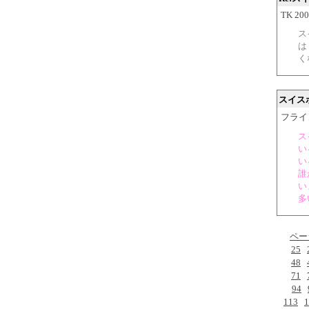
TK 200
ス
は
く
スイス
フライング
ス
い
い
誰
い
多
ペー
25
48
71
94
113
1