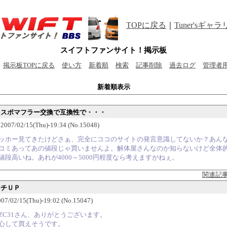
TOPに戻る
｜
Tuner'sギャ
スイフトファンサイト！掲示板
掲示板TOPに戻る
使い方
新着順
検索
記事削除
過去ログ
管理者
新着順表示
スイスポマフラー交換で互換性で・・・
07/02/15(Thu)-19:34 (No.15048)
ッホー見てきたけどさぁ、完全にココのサイトの発言意識してないか？あん
コミあってあの値段じゃ買いませんよ。解体屋さんなのか知らないけど全体
値段高いね。あれが4000～5000円程度なら考えますがねぇ。
関連記
ンチＵＰ
7/02/15(Thu)-19:02 (No.15047)
ZC31さん、ありがとうございます。
心して買えそうです。