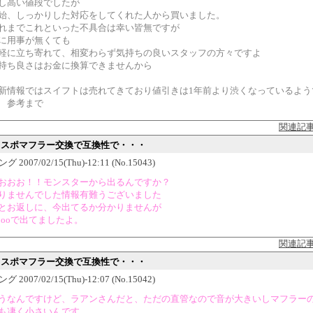
し高い値段でしたが
始、しっかりした対応をしてくれた人から買いました。
れまでこれといった不具合は幸い皆無ですが
に用事が無くても
軽に立ち寄れて、相変わらず気持ちの良いスタッフの方々ですよ
持ち良さはお金に換算できませんから
新情報ではスイフトは売れてきており値引きは1年前より渋くなっているよう
 参考まで
関連記
スイスポマフラー交換で互換性で・・・
 2007/02/15(Thu)-12:11 (No.15043)
おおお！！モンスターから出るんですか？
りませんでした情報有難うございました
とお返しに、今出てるか分かりませんが
○ooで出てましたよ。
関連記
スイスポマフラー交換で互換性で・・・
 2007/02/15(Thu)-12:07 (No.15042)
うなんですけど、ラアンさんだと、ただの直管なので音が大きいしマフラー
も凄く小さいんです