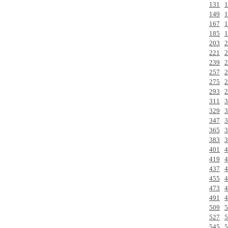
131
1
149
1
167
1
185
1
203
2
221
2
239
2
257
2
275
2
293
2
311
3
329
3
347
3
365
3
383
3
401
4
419
4
437
4
455
4
473
4
491
4
509
5
527
5
545
5