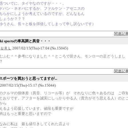
惑ついでに、タイヤなのですが・・・。
ドバン・ネオバにするか、ファルケン・アゼニスの
ちらかにしようか考えているのですが、どんなもん
しょうか？？？
ゆうさん、長々と板を拝借してしまって申し訳ないです）
関連記
zuki sportsの車高調と異音・・・
Ｖ
ＵＲＬ
2007/02/15(Thu)-17:04 (No.15045)
むふむ＾＾参考になりました＾＾ところで皆さん、モンローの足どうしまし
？
関連記
Q] スポーツを買おうと思ってますが...
2007/02/15(Thu)-15:17 (No.15044)
のクルマの個体差（異音、リコール等）が それなりに色々あるのは ご存
とおりです。アフターを誠実にしっかりやる人（貴方がそう思える人）のと
から
えるよう応援しています。値段も重要ですが
柄はもっと重要と思いますので
なみに私は 最も値引きしてくれた店より