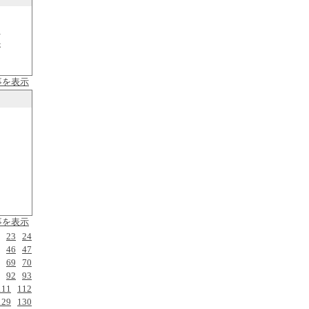
ト
さ
事を表示
事を表示
23
24
46
47
69
70
92
93
111
112
129
130