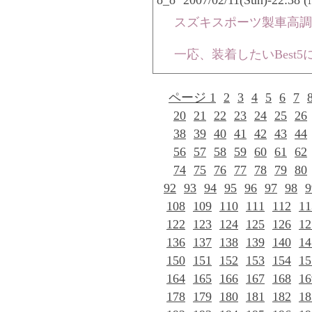
o_o` 2007/02/11(Sun)-22:38 
スズキスポーツ製車高調
一応、装着したいBest5
ページ 1
2
3
4
5
6
7
20
21
22
23
24
25
26
38
39
40
41
42
43
44
56
57
58
59
60
61
62
74
75
76
77
78
79
80
92
93
94
95
96
97
98
9
108
109
110
111
112
11
122
123
124
125
126
12
136
137
138
139
140
14
150
151
152
153
154
15
164
165
166
167
168
16
178
179
180
181
182
18