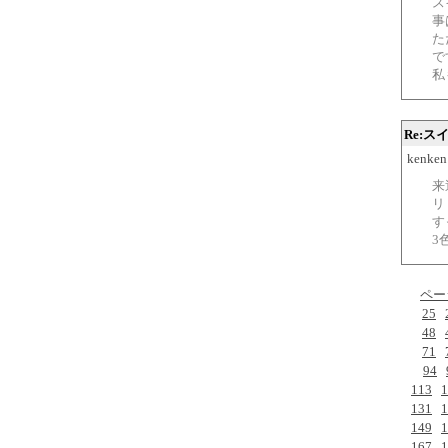
ス
事
た
で
私
Re:ス
kenken
来
リ
す
3
ペー
25
48
71
94
113
1
131
1
149
1
167
1