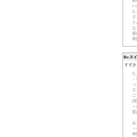
私
い
ヒ
２
ト
な
逆
単
Re:
すずきさん
た
＞
っ
ス
ご
(笑
＞
実
お
＞
仲