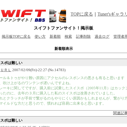
TOPに戻る
｜
Tuner'sギャ
スイフトファンサイト！掲示板
掲示板TOPに戻る
使い方
新着順
検索
記事削除
過去ログ
管理者
新着順表示
スイスポは難しい
ぼ
ＵＲＬ
2007/02/09(Fri)-22:27 (No.14783)
ール＆トゥがやり難い原因にアクセルのレスポンスの悪さも有ると思います
、吹け上がるのワンテンポ遅いんですよね。
レーキに関してですが、購入前に試乗したスイスポ（2005年11月）はカック
ったのに、去年の３月に購入した私のスイスポは改善されていました。
れとクラッチが手前で繋がるのもやりにくい原因かもしれませんが、繋がり
マイルドな方だと思うので、慣れれば容易に出来ると思います。
関連記
スイスポは難しい