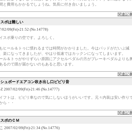
間と費用もかかるでしょうね。気長に付き合いましょう。
関連記
スイスポは難しい
/02/09(Fri)-21:52 (No.14778)
イスポ乗りの空です。よろしく。
もヒール＆トゥに慣れるまでは時間がかかりました。今はパッドがだいぶ減
、楽になってきましたが、やはり低速ではカックンになってしまいます。
ール＆トゥがやりずらい原因にアクセルペダルの方がブレーキペダルよりも
あるので踵が届かないのもあると思います。
関連記
ダッシュボードエアコン吹き出し口ビビリ音
2007/02/09(Fri)-21:46 (No.14777)
イフトは、ビビリ車なので気にしないほうがいいです。元々内装は安い作り
から・・
関連記
イスポのＣＭ
007/02/09(Fri)-21:34 (No.14776)