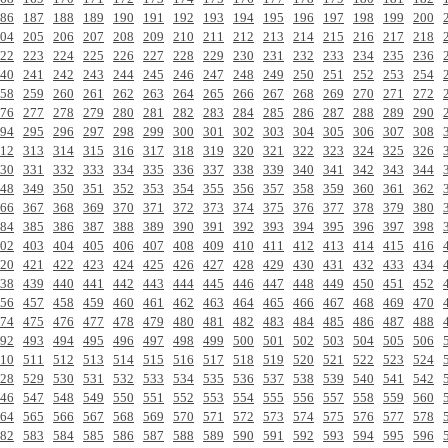
86
187
188
189
190
191
192
193
194
195
196
197
198
199
200
04
205
206
207
208
209
210
211
212
213
214
215
216
217
218
22
223
224
225
226
227
228
229
230
231
232
233
234
235
236
40
241
242
243
244
245
246
247
248
249
250
251
252
253
254
58
259
260
261
262
263
264
265
266
267
268
269
270
271
272
76
277
278
279
280
281
282
283
284
285
286
287
288
289
290
94
295
296
297
298
299
300
301
302
303
304
305
306
307
308
12
313
314
315
316
317
318
319
320
321
322
323
324
325
326
30
331
332
333
334
335
336
337
338
339
340
341
342
343
344
48
349
350
351
352
353
354
355
356
357
358
359
360
361
362
66
367
368
369
370
371
372
373
374
375
376
377
378
379
380
84
385
386
387
388
389
390
391
392
393
394
395
396
397
398
02
403
404
405
406
407
408
409
410
411
412
413
414
415
416
20
421
422
423
424
425
426
427
428
429
430
431
432
433
434
38
439
440
441
442
443
444
445
446
447
448
449
450
451
452
56
457
458
459
460
461
462
463
464
465
466
467
468
469
470
74
475
476
477
478
479
480
481
482
483
484
485
486
487
488
92
493
494
495
496
497
498
499
500
501
502
503
504
505
506
10
511
512
513
514
515
516
517
518
519
520
521
522
523
524
28
529
530
531
532
533
534
535
536
537
538
539
540
541
542
46
547
548
549
550
551
552
553
554
555
556
557
558
559
560
64
565
566
567
568
569
570
571
572
573
574
575
576
577
578
82
583
584
585
586
587
588
589
590
591
592
593
594
595
596