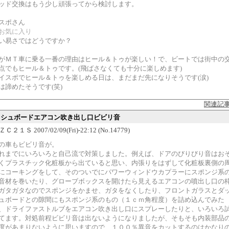
ッド交換はもう少し頑張ってから検討します。
スポさん
お気に入り
い易さではどうですか？
がＭＴ車に乗る一番の理由はヒール＆トゥが楽しい！で、ビートでは街中の
点でもヒール＆トゥです。(飛ばさなくても十分に楽しめます)
イスポでヒール＆トゥを楽しめる日は、まだまだ先になりそうです(涙)
は諦めたそうです(笑)
関連記
ダッシュボードエアコン吹き出し口ビビリ音
２１Ｓ 2007/02/09(Fri)-22:12 (No.14779)
の車もビビリ音が。
れまでにいろいろと自己流で対策しました。例えば、ドアのびりびり音はお
くプラスチック化粧板から出ていると思い、内張りをはずして化粧板裏側の
にコーキングをして、そのついでにパワーウィンドウカプラーにスポンジ系
音材を巻いたり、グローブボックスを開けたら見えるエアコンの噴出し口の
ガタガタなのでスポンジをかませ、ガタをなくしたり、フロントガラスとダ
ュボードとの隙間にもスポンジ系のもの（１ｃｍ角程度）を詰め込んでみた
、ドライファストルブをエアコン吹き出し口にスプレーしたりと、いろいろ
てます。対処前程ビビリ音は出ないようになりましたが、そもそも内装部品
度があまりないように思いますので、１００％異音をカットするのはかなり