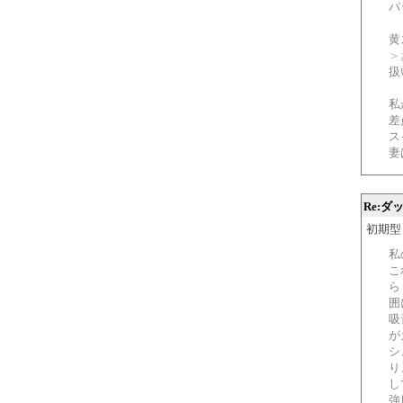
パ
黄
＞
扱
私
差
ス
妻
Re:
初期型ＺＣ
私
こ
ら
囲
吸
が
シ
り
し
強