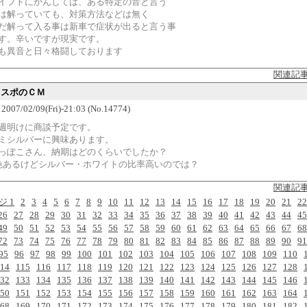
イフトにかんしては、ある特定の音と言う
は解っていても、対策方法などは無く
だ解って入る事は新車で症状が出ると言う事
す。辛いですが現実です。
も異音と日々格闘しております
関連記
イスポのＣＭ
 2007/02/09(Fri)-21:03 (No.14774)
週明けに商談予定です。
ミシルバーに興味あります。
っぽこさん、納期はどのくらいでしたか？
色あるけどシルバー・ホワイトの比率高いのでは？
関連記
ジ 1
2
3
4
5
6
7
8
9
10
11
12
13
14
15
16
17
18
19
20
21
22
26
27
28
29
30
31
32
33
34
35
36
37
38
39
40
41
42
43
44
45
49
50
51
52
53
54
55
56
57
58
59
60
61
62
63
64
65
66
67
68
72
73
74
75
76
77
78
79
80
81
82
83
84
85
86
87
88
89
90
91
95
96
97
98
99
100
101
102
103
104
105
106
107
108
109
110
14
115
116
117
118
119
120
121
122
123
124
125
126
127
128
32
133
134
135
136
137
138
139
140
141
142
143
144
145
146
50
151
152
153
154
155
156
157
158
159
160
161
162
163
164
68
169
170
171
172
173
174
175
176
177
178
179
180
181
182