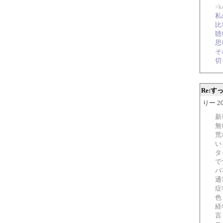
>
私
比
聴
思
そ
切
Re:
りー 200
新
無
荒
い
タ
で
バ
通
症
色
経
言