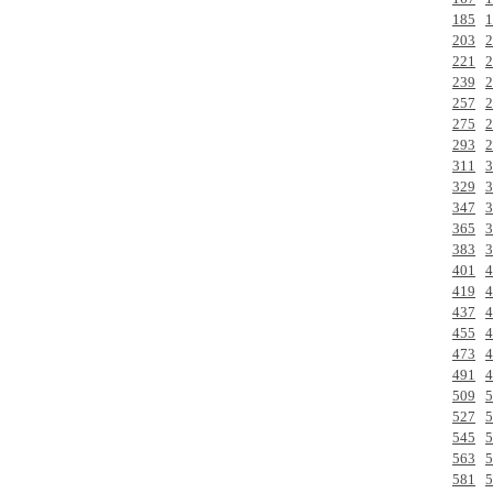
185
1
203
2
221
2
239
2
257
2
275
2
293
2
311
3
329
3
347
3
365
3
383
3
401
4
419
4
437
4
455
4
473
4
491
4
509
5
527
5
545
5
563
5
581
5