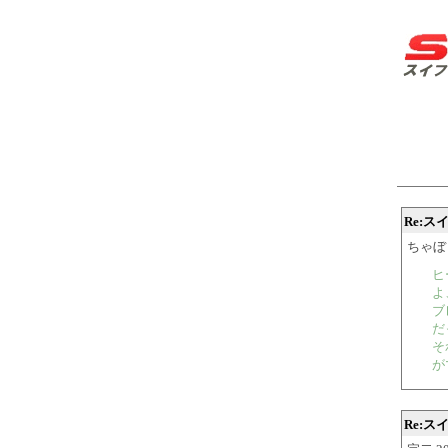
Re:
ちゃ
ヒ
よ
ブ
だ
そ
が
Re: