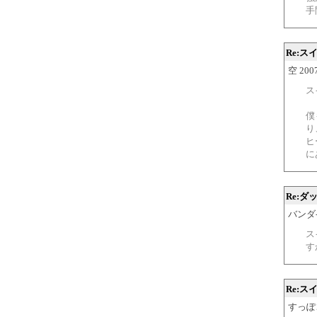
手
Re:
空 2007
ス
僕
り
ヒ
に
Re:
バンダ-Z 
ス
す
Re:ス
すっぽこ 2