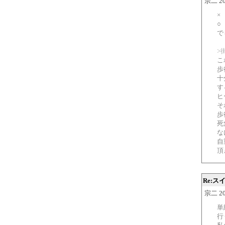
宗二 200
×
○
で
>
こ
歩
十
す
ヒ
そ
歩
死
な
自
頂
Re:
宗二 200
単
行