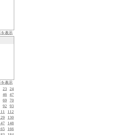
事を表示
事を表示
23
24
46
47
69
70
92
93
111
112
129
130
147
148
165
166
183
184