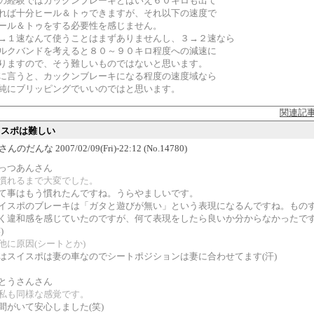
の経験ではカックンブレーキとはいえ６０キロも出て
れば十分ヒール＆トゥできますが、それ以下の速度で
ール＆トゥをする必要性を感じません。
→１速なんて使うことはまずありませんし、３→２速なら
ルクバンドを考えると８０～９０キロ程度への減速に
りますので、そう難しいものではないと思います。
に言うと、カックンブレーキになる程度の速度域なら
純にブリッピングでいいのではと思います。
関連記
スイスポは難しい
のだんな 2007/02/09(Fri)-22:12 (No.14780)
っつあんさん
慣れるまで大変でした。
て事はもう慣れたんですね。うらやましいです。
イスポのブレーキは「ガタと遊びが無い」という表現になるんですね。もの
く違和感を感じていたのですが、何て表現をしたら良いか分からなかったで
)
他に原因(シートとか)
はスイスポは妻の車なのでシートポジションは妻に合わせてます(汗)
とうさんさん
私も同様な感覚です。
間がいて安心しました(笑)