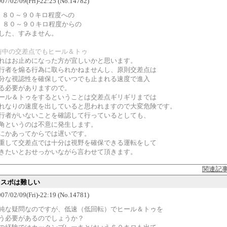
7/02/09(Fri)-22:25 (No.14782)
 ８０～９０キロ程度への
 ８０～９０キロ程度からの
した、すみません。
街中の交差点でもヒール＆トゥ
れはお止めになった方が宜しいかと思います。
行者を煽る行為に取られかねませんし、原則交差点は
分な視認性を確保していつでも止まれる速度で進入
る必要がありますので。
ール＆トゥをするということは交差点ギリギリまでは
れなりの速度を出していると思われますので大変危険です。
行者がいないことを確認して行っているとしても、
角というのは不意に発生します。
にかあってからでは遅いです。
重して交差点では十分は視野を確保できる運転をして
きたいとおせっかいながら言わせて頂きます。
関連記
スイスポは難しい
7/02/09(Fri)-22:19 (No.14781)
純な疑問なのですが、低速（低回転）でヒール＆トゥを
う必要があるのでしょうか？