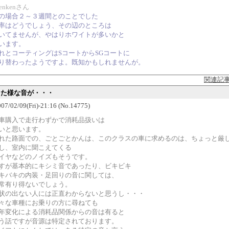
kenkenさん
の場合２～３週間とのことでした
率はどうでしょう、その辺のところは
いてませんが、やはりホワイトが多いかと
います。
れとコーティングはSコートからSGコートに
り替わったようですよ。既知かもしれませんが。
関連記
すった様な音が・・・
7/02/09(Fri)-21:16 (No.14775)
車購入で走行わずかで消耗品扱いは
いと思います。
れた路面での、ごとごとかんは、このクラスの車に求めるのは、ちょっと厳
し、室内に聞こえてくる
イヤなどのノイズもそうです。
すが基本的にキシミ音であったり、ビキビキ
キバキの内装・足回りの音に関しては、
常有り得ないでしょう。
状の出ない人には正直わからないと思うし・・・
々な車種にお乗りの方に尋ねても
年変化による消耗品関係からの音は有ると
う話ですが音源は特定されております。