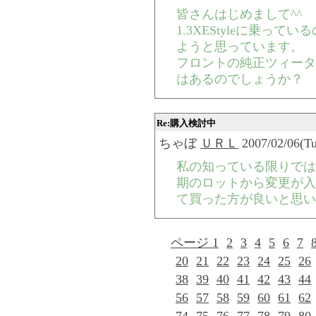
皆さんはじめまして^^
1.3XEStyleに乗っ
ようと思っています。
フロントの純正ツィータ
はあるのでしょうか？
Re:購入検討中
ちゃぼ
ＵＲＬ
2007/02/06(Tu
私の知っている限りでは
期のロットから変更が入
て買った方が良いと思い
ページ 1
2
3
4
5
6
7
20
21
22
23
24
25
26
38
39
40
41
42
43
44
56
57
58
59
60
61
62