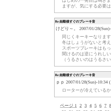
はじめの一発目は鳴きま
ますが、気にする必要は
Re:始動後すぐのブレーキ音
けどり～。 2007/01/28(Sun)-11
同じくキーキーなります
冬はしょうがないと考え
スポーツブレーキはもっ
聞けるのは逆にうれしい
（うるさいのはうるさい
Re:始動後すぐのブレーキ音
ｐｐ 2007/01/28(Sun)-10:34 (
ローターが冷えているか
ページ 1
2
3
4
5
6
7