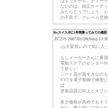
はずですから、ディーラ
ないのは、純正オーディ
みたらどうでしょう。も
の不良で、クレーム交換
Re:スイスポに1年間乗ってみての感想
ZC21S 2007/01/28(Sun)-13:3
c/p大変良いので気に入
もしメーカーさんに要
電動ステアのセンター付
て欲しい
シート高が高すぎなのも
VVTを電子制御で緻密
ば
塗装品質の向上とオプシ
多少価格が高めでもそう
がり 個人的にはそっち