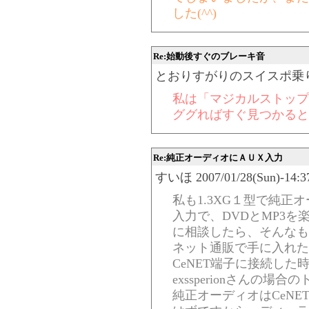
した(^^)
Re:始動後すぐのブレーキ音
とおりすがりのスイスポ乗り 2007/0
私は「マジカルストップ
ググればすぐ見つかると
Re:純正オーディオにＡＵＸ入力
すいほ 2007/01/28(Sun)-14:37
私も1.3XG１型で純正オ
入力で、DVDとMP3
に相談したら、そんなも
ネット通販で手に入れたE
CeNET端子に接続し
exssperionさんの
純正オーディオはCeN