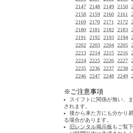
2147
2148
2149
2150
2158
2159
2160
2161
2169
2170
2171
2172
2180
2181
2182
2183
2191
2192
2193
2194
2202
2203
2204
2205
2213
2214
2215
2216
2224
2225
2226
2227
2235
2236
2237
2238
2246
2247
2248
2249
※ご注意事項
スイフトに関係が無い、
されます。
後から来た方にも分かり
る場合があります。
旧レンタル掲示板
もご覧