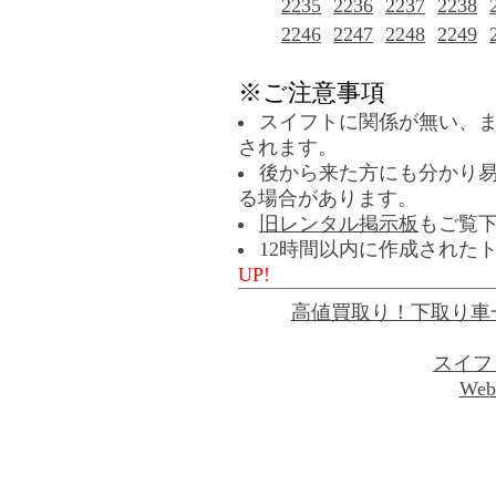
2235
2236
2237
2238
2246
2247
2248
2249
※ご注意事項
スイフトに関係が無い、
されます。
後から来た方にも分かり
る場合があります。
旧レンタル掲示板
もご覧
12時間以内に作成された
UP!
高値買取り！下取り車
スイフ
Web 