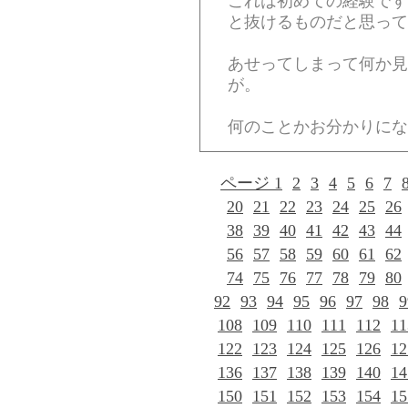
これは初めての経験です
と抜けるものだと思って
あせってしまって何か見
が。
何のことかお分かりにな
ページ 1
2
3
4
5
6
7
20
21
22
23
24
25
26
38
39
40
41
42
43
44
56
57
58
59
60
61
62
74
75
76
77
78
79
80
92
93
94
95
96
97
98
9
108
109
110
111
112
11
122
123
124
125
126
12
136
137
138
139
140
14
150
151
152
153
154
15