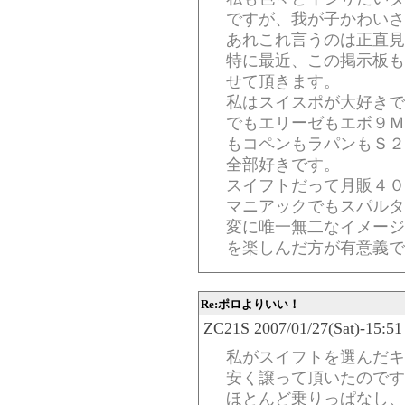
ですが、我が子かわいさ
あれこれ言うのは正直見
特に最近、この掲示板も
せて頂きます。
私はスイスポが大好きで
でもエリーゼもエボ９Ｍ
もコペンもラパンもＳ２
全部好きです。
スイフトだって月販４０
マニアックでもスパルタ
変に唯一無二なイメージ
を楽しんだ方が有意義で
Re:ポロよりいい！
ZC21S 2007/01/27(Sat)-15:51
私がスイフトを選んだ
安く譲って頂いたのです
ほとんど乗りっぱなし、