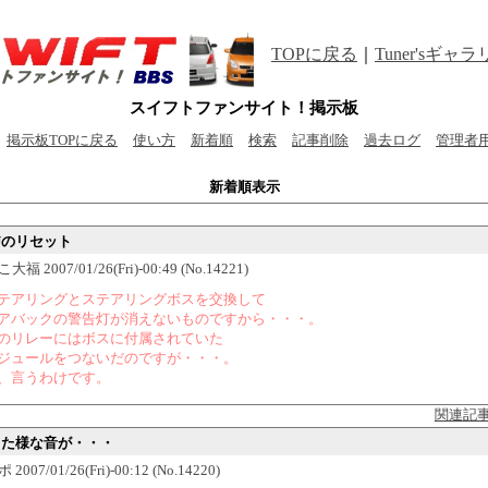
TOPに戻る
｜
Tuner'sギャ
スイフトファンサイト！掲示板
掲示板TOPに戻る
使い方
新着順
検索
記事削除
過去ログ
管理者
新着順表示
PUのリセット
福 2007/01/26(Fri)-00:49 (No.14221)
テアリングとステアリングボスを交換して
アバックの警告灯が消えないものですから・・・。
のリレーにはボスに付属されていた
ジュールをつないだのですが・・・。
、言うわけです。
関連記
すった様な音が・・・
007/01/26(Fri)-00:12 (No.14220)