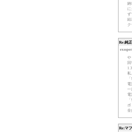
納
に
ず
結
ク
Re:
exssper
や
回
1
私
「
電
一
電
「
ボ
全
Re: