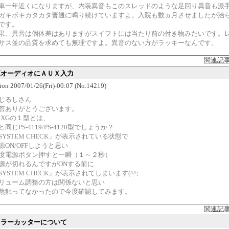
車一年近くになりますが、内装異音もこのスレッドのような足回り異音も派
ガキボキカタカタ普通に鳴り続けていますよ。入院も数ヵ月させましたが治
です。
果、異音は個体差はありますがスイフトには当たり前の付き物みたいです。
サス並の品質を求めても無理ですよ。異音のない方がラッキーなんです。
関連記
純正オーディオにＡＵＸ入力
ion 2007/01/26(Fri)-00:07 (No.14219)
じるしさん
答ありがとうございます。
.3XGの１型とは、
と同じPS-4119/PS-4120型でしょうか？
SYSTEM CHECK」が表示されている状態で
源ON/OFFしようと思い
度電源ボタン押すと一瞬（１～２秒）
源が切れるんですがONする前に
SYSTEM CHECK」が表示されてしまいます(^^;
リューム調整の方は関係ないと思い
然触ってなかったので今度確認してみます。
関連記
マフラーカッターについて