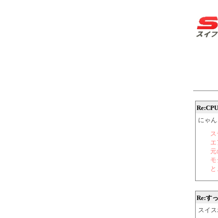
Re:C
にゃんこ大
ス
エ
元
モ
と
Re:
スイスポ 2