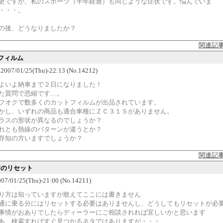
更ですが、私のスポーツ（半年経過）も同じような症状です。悩んでいま
・・・。
の後、どうなりましたか？
関連記
フィルム
07/01/25(Thu)-22:13 (No.14212)
よいよ納車まで２日になりました！
た質問で恐縮です…。
フオクで数多くのカットフィルムが出品されています。
かし、いずれの商品も適合車種にＺＣ３１Ｓがありません。
ラスの形状が異なるのでしょうか？
れとも熱線のパターンが違うとか？
存知の方いますでしょうか？
関連記
PUのリセット
7/01/25(Thu)-21:00 (No.14211)
り方は知っていますが敢えてここには書きません
通に乗る分にはリセットする必要はありませんし、どうしてもリセットが必
事情がおありでしたらディーラーにご相談されれば宜しいかと思います
あ、検索すればすぐ見つかるネタではありますが・・・