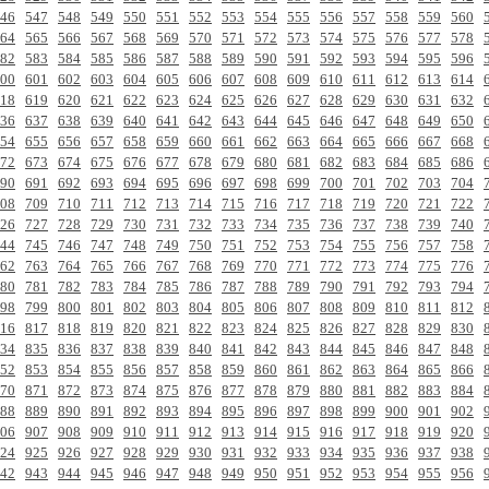
46
547
548
549
550
551
552
553
554
555
556
557
558
559
560
64
565
566
567
568
569
570
571
572
573
574
575
576
577
578
82
583
584
585
586
587
588
589
590
591
592
593
594
595
596
00
601
602
603
604
605
606
607
608
609
610
611
612
613
614
18
619
620
621
622
623
624
625
626
627
628
629
630
631
632
36
637
638
639
640
641
642
643
644
645
646
647
648
649
650
54
655
656
657
658
659
660
661
662
663
664
665
666
667
668
72
673
674
675
676
677
678
679
680
681
682
683
684
685
686
90
691
692
693
694
695
696
697
698
699
700
701
702
703
704
08
709
710
711
712
713
714
715
716
717
718
719
720
721
722
26
727
728
729
730
731
732
733
734
735
736
737
738
739
740
44
745
746
747
748
749
750
751
752
753
754
755
756
757
758
62
763
764
765
766
767
768
769
770
771
772
773
774
775
776
80
781
782
783
784
785
786
787
788
789
790
791
792
793
794
98
799
800
801
802
803
804
805
806
807
808
809
810
811
812
16
817
818
819
820
821
822
823
824
825
826
827
828
829
830
34
835
836
837
838
839
840
841
842
843
844
845
846
847
848
52
853
854
855
856
857
858
859
860
861
862
863
864
865
866
70
871
872
873
874
875
876
877
878
879
880
881
882
883
884
88
889
890
891
892
893
894
895
896
897
898
899
900
901
902
06
907
908
909
910
911
912
913
914
915
916
917
918
919
920
24
925
926
927
928
929
930
931
932
933
934
935
936
937
938
42
943
944
945
946
947
948
949
950
951
952
953
954
955
956