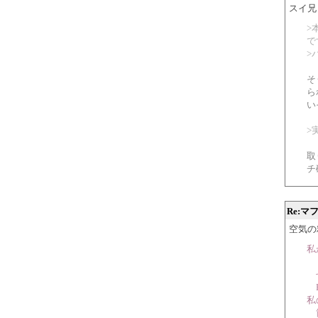
スイ兄 20
>
で
>
そ
ら
い
>
取
チ
Re:
空気の粘性
私
せ
E
私
筒