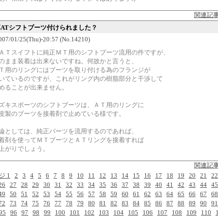
関連記
本革ATシフトブーツ付けられました？
007/01/25(Thu)-20:57 (No.14210)
Ｔスイフトに純正ＭＴ用のシフトブーツ流用の件ですが、
のまま装着は出来ないですね。何故かと言うと、
Ｔ用のリングにはブーツを取り付ける為のフランジが
いているのですが、これがリング内の樹脂部分と干渉して
めることが出来ません。
ズキスポーツのシフトブーツは、ＡＴ用のリングに
皮製のブーツを接着剤で止めている様です。
論としては、純正パーツを流用するのであれば、
着剤を使ってＭＴブーツとＡＴリングを接着すれば
上がりでしょう。
関連記
ジ 1
2
3
4
5
6
7
8
9
10
11
12
13
14
15
16
17
18
19
20
21
22
26
27
28
29
30
31
32
33
34
35
36
37
38
39
40
41
42
43
44
45
49
50
51
52
53
54
55
56
57
58
59
60
61
62
63
64
65
66
67
68
72
73
74
75
76
77
78
79
80
81
82
83
84
85
86
87
88
89
90
91
95
96
97
98
99
100
101
102
103
104
105
106
107
108
109
110