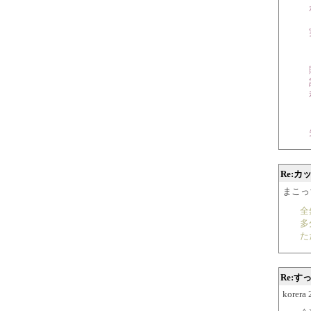
が
（
実
（
購
計
私
（
失
Re:カ
まこっち 2
全
多
た
Re:
korera