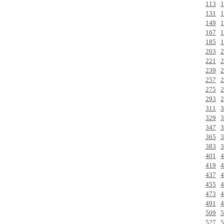
113
1
131
1
149
1
167
1
185
1
203
2
221
2
239
2
257
2
275
2
293
2
311
3
329
3
347
3
365
3
383
3
401
4
419
4
437
4
455
4
473
4
491
4
509
5
527
5