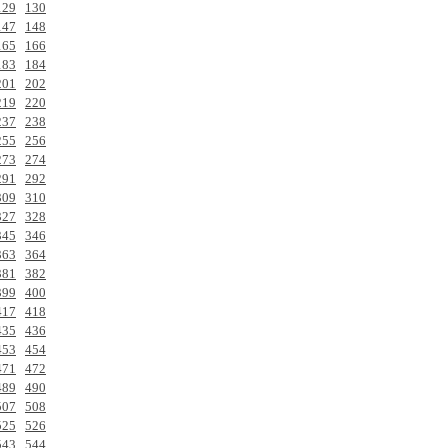
129
130
147
148
165
166
183
184
201
202
219
220
237
238
255
256
273
274
291
292
309
310
327
328
345
346
363
364
381
382
399
400
417
418
435
436
453
454
471
472
489
490
507
508
525
526
543
544