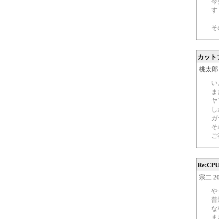
今
す
そ
カット
桃太郎 20
い
ま
ヤ
し
ガ
そ
ご
Re:C
宗二 200
や
普
な
ま