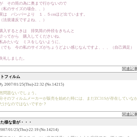
 その筒の為に奥まで行かないので
私のサイズの場合、、）
は バンパーより １．５cmほど出ています。
法規違反ですよね、、）
入するときは 排気筒の外径をきちんと
ってから 購入してくださいね、
みたいな ミスをしないように、
でも 今の私のサイズがちょうどよい感じなんですよ、、、（自己満足）
礼しました。
関連記
ットフィルム
007/01/25(Thu)-22:32 (No.14215)
然問題ないでしょう。
分そのフィルムメーカーが販売を始めた時には、まだZC31Sが存在していな
だけなのではないですか？
関連記
すった様な音が・・・
 2007/01/25(Thu)-22:19 (No.14214)