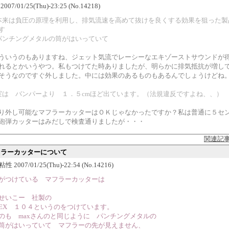
07/01/25(Thu)-23:25 (No.14218)
本来は負圧の原理を利用し、排気流速を高めて抜けを良くする効果を狙った製
す
パンチングメタルの筒がはいっていて
ういうのもありますね、ジェット気流でレーシーなエキゾーストサウンドが
れるとかいうやつ。私もつけてた時ありましたが、明らかに排気抵抗が増し
そうなのですぐ外しました。中には効果のあるものもあるんでしょうけどね
実は バンパーより １．５cmほど出ています。（法規違反ですよね、、）
り外し可能なマフラーカッターはＯＫじゃなかったですか？私は普通に５セ
砲弾カッターはみだしで検査通りましたが・・・
関連記
マフラーカッターについて
 2007/01/25(Thu)-22:54 (No.14216)
がつけている マフラーカッターは
いこー 社製の
X １０４というのをつけています。
のも maxさんのと同じように パンチングメタルの
がはいっていて マフラーの先が見えません、