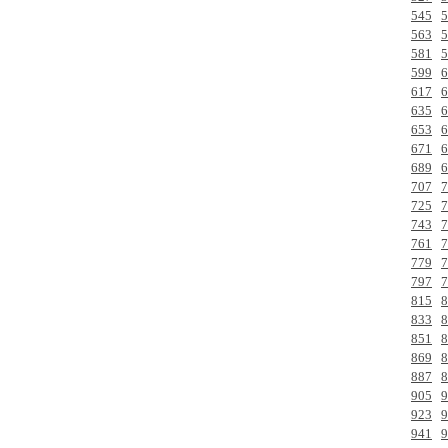
545
5
563
5
581
5
599
6
617
6
635
6
653
6
671
6
689
6
707
7
725
7
743
7
761
7
779
7
797
7
815
8
833
8
851
8
869
8
887
8
905
9
923
9
941
9