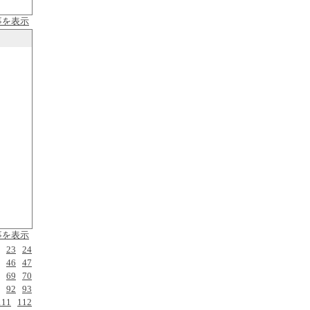
事を表示
事を表示
23
24
46
47
69
70
92
93
111
112