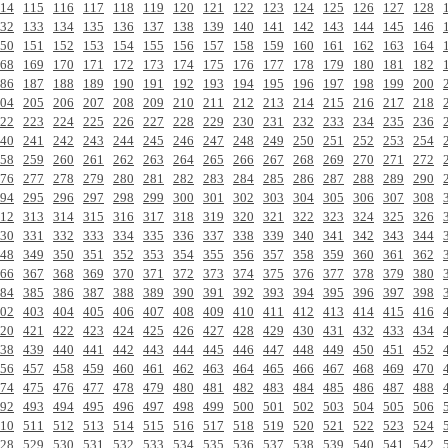
14
115
116
117
118
119
120
121
122
123
124
125
126
127
128
32
133
134
135
136
137
138
139
140
141
142
143
144
145
146
50
151
152
153
154
155
156
157
158
159
160
161
162
163
164
68
169
170
171
172
173
174
175
176
177
178
179
180
181
182
86
187
188
189
190
191
192
193
194
195
196
197
198
199
200
04
205
206
207
208
209
210
211
212
213
214
215
216
217
218
22
223
224
225
226
227
228
229
230
231
232
233
234
235
236
40
241
242
243
244
245
246
247
248
249
250
251
252
253
254
58
259
260
261
262
263
264
265
266
267
268
269
270
271
272
76
277
278
279
280
281
282
283
284
285
286
287
288
289
290
94
295
296
297
298
299
300
301
302
303
304
305
306
307
308
12
313
314
315
316
317
318
319
320
321
322
323
324
325
326
30
331
332
333
334
335
336
337
338
339
340
341
342
343
344
48
349
350
351
352
353
354
355
356
357
358
359
360
361
362
66
367
368
369
370
371
372
373
374
375
376
377
378
379
380
84
385
386
387
388
389
390
391
392
393
394
395
396
397
398
02
403
404
405
406
407
408
409
410
411
412
413
414
415
416
20
421
422
423
424
425
426
427
428
429
430
431
432
433
434
38
439
440
441
442
443
444
445
446
447
448
449
450
451
452
56
457
458
459
460
461
462
463
464
465
466
467
468
469
470
74
475
476
477
478
479
480
481
482
483
484
485
486
487
488
92
493
494
495
496
497
498
499
500
501
502
503
504
505
506
10
511
512
513
514
515
516
517
518
519
520
521
522
523
524
28
529
530
531
532
533
534
535
536
537
538
539
540
541
542