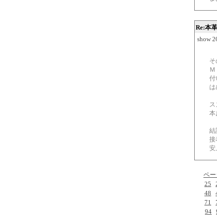
Re:
show 2
Ａ
そ
Ｍ
付
は
ス
本
結
接
安
ペー
25
48
71
94