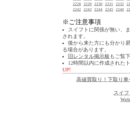
2228
2229
2230
2231
2232
2
2242
2243
2244
2245
2246
2
※ご注意事項
スイフトに関係が無い、
されます。
後から来た方にも分かり
る場合があります。
旧レンタル掲示板
もご覧
12時間以内に作成された
UP!
高値買取り！下取り車
スイフ
Web 