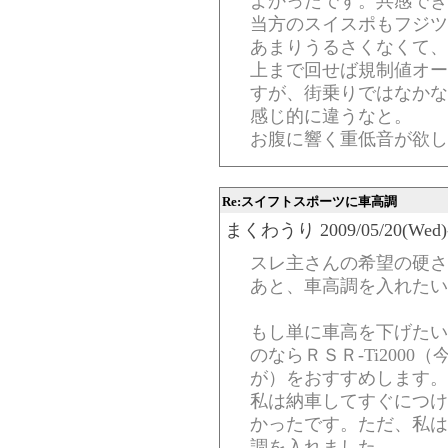
よかったです。共感でき
当方のスイスポもフジツ
あまりうるさくなくて、
上まで回せば規制値オー
すが、街乗りではなかな
感じ的に違うなと。
お腹に響く重低音が欲し
Re:スイフトスポーツに車高調
まくわうり 2009/05/20(Wed)-2
スレ主さんの希望の硬さ
あと、車高調を入れたい
もし単に車高を下げたい
のならＲＳＲ-Ti200
が）をおすすめします。
私は納車してすぐにつけ
かったです。ただ、私は
調を入れました。