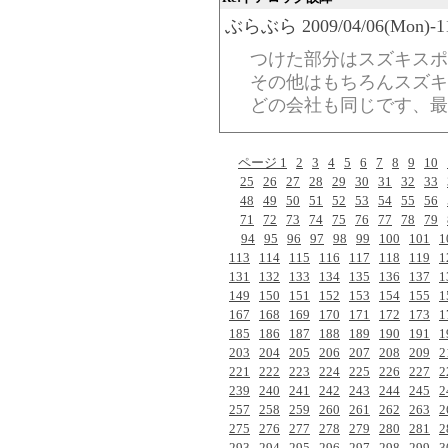
ぶらぶら 2009/04/06(Mon)-11:
つけた部分はスズキスポ
その他はもちろんスズキ
どの会社も同じです、最
ページ 1
2
3
4
5
6
7
8
9
10
25
26
27
28
29
30
31
32
33
48
49
50
51
52
53
54
55
56
71
72
73
74
75
76
77
78
79
94
95
96
97
98
99
100
101
1
113
114
115
116
117
118
119
1
131
132
133
134
135
136
137
1
149
150
151
152
153
154
155
1
167
168
169
170
171
172
173
1
185
186
187
188
189
190
191
1
203
204
205
206
207
208
209
2
221
222
223
224
225
226
227
2
239
240
241
242
243
244
245
2
257
258
259
260
261
262
263
2
275
276
277
278
279
280
281
2
293
294
295
296
297
298
299
3