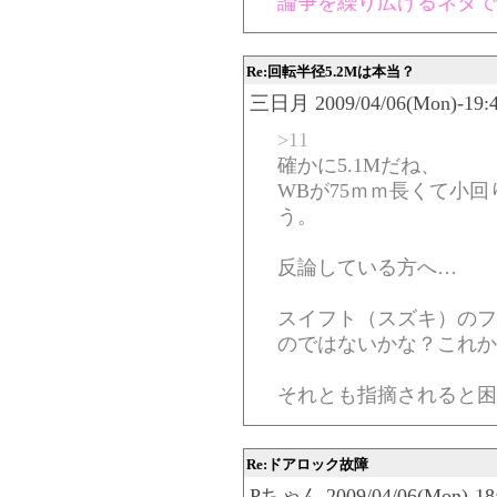
論争を繰り広げるネタで
Re:回転半径5.2Mは本当？
三日月 2009/04/06(Mon)-19:4
>11
確かに5.1Mだね、
WBが75ｍｍ長くて小
う。
反論している方へ…
スイフト（スズキ）のフ
のではないかな？これか
それとも指摘されると困
Re:ドアロック故障
Pちゃん 2009/04/06(Mon)-18: