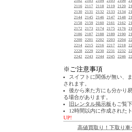
2102
2103
2104
2105
2106
2
2116
2117
2118
2119
2120
2
2130
2131
2132
2133
2134
2
2144
2145
2146
2147
2148
2
2158
2159
2160
2161
2162
2
2172
2173
2174
2175
2176
2
2186
2187
2188
2189
2190
2
2200
2201
2202
2203
2204
2
2214
2215
2216
2217
2218
2
2228
2229
2230
2231
2232
2
2242
2243
2244
2245
2246
2
※ご注意事項
スイフトに関係が無い、
されます。
後から来た方にも分かり
る場合があります。
旧レンタル掲示板
もご覧
12時間以内に作成された
UP!
高値買取り！下取り車