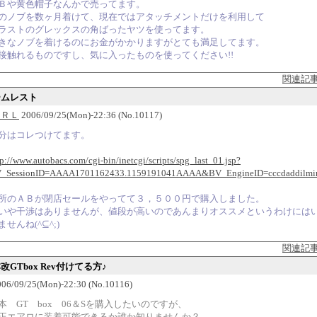
Ｂや黄色帽子なんかで売ってます。
のノブを数ヶ月着けて、現在ではアタッチメントだけを利用して
ラストのグレックスの角ばったヤツを使ってます。
きなノブを着けるのにお金がかかりますがとても満足してます。
接触れるものですし、気に入ったものを使ってください!!
関連記
ームレスト
ＵＲＬ
2006/09/25(Mon)-22:36 (No.10117)
分はコレつけてます。
tp://www.autobacs.com/cgi-bin/inetcgi/scripts/spg_last_01.jsp?
_SessionID=AAAA1701162433.1159191041AAAA&BV_EngineID=cccdaddilmiml
所のＡＢが閉店セールをやってて３，５００円で購入しました。
いや干渉はありませんが、値段が高いのであんまりオススメというわけには
ませんね(^⊆^;)
関連記
本改GTbox Rev付けてる方♪
6/09/25(Mon)-22:30 (No.10116)
本 GT box 06＆Sを購入したいのですが、
正エアロに装着可能できるか誰か知りませんか？