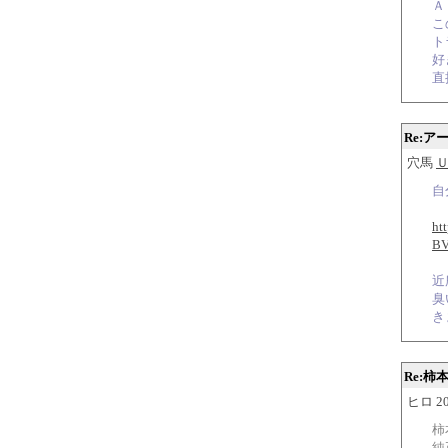
Ａ
こ
ト
好
直
Re:ア
穴馬
自
ht
BV
近
臭
き
Re:柿
ヒロ 200
柿
純