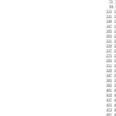
71
94
113
1
131
1
149
1
167
1
185
1
203
2
221
2
239
2
257
2
275
2
293
2
311
3
329
3
347
3
365
3
383
3
401
4
419
4
437
4
455
4
473
4
491
4