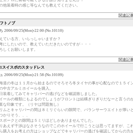
の他装着時の感じ等なんでも教えてください。
関連記
シフトノブ
2006/09/25(Mon)-22:00 (No.10110)
えている方、いらっしゃいますか？
考にしたいので、教えていただきたいのですが・・・
ろしくお願いします。
関連記
C31スイスポのスタッドレス
2006/09/25(Mon)-21:58 (No.10109)
海道の冬は１１月から始まるのでそろそろ冬タイヤの事が心配なので１５イ
の中古アルミホイールを購入。
日装着してみてキャリパーの逃げなどを確認致しました。
イールの種類にもよるのでしょうがフロントは結構ぎりぎりだなーと言うの
直な印象です。（リヤは問題無し）
リムとキャリパーの間は８ミリぐらいの隙間で、バランサーウエイトが厚い
つかりそう、、、
スポークとの隙間は５ミリほどしかありませんでした。
りあえず干渉はなさそうなのでこのホイールで行こうとは思ってますが、こ
ら購入をお考えの方はショップなどでキャリパーの逃げを確認してからの方