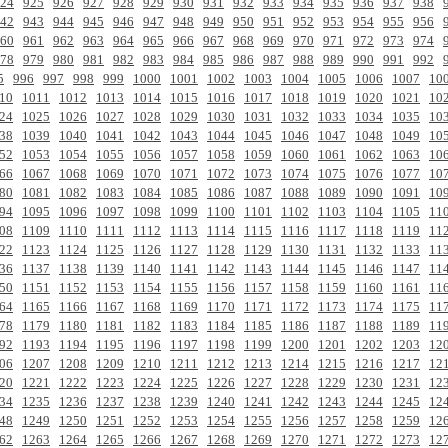
24
925
926
927
928
929
930
931
932
933
934
935
936
937
938
42
943
944
945
946
947
948
949
950
951
952
953
954
955
956
60
961
962
963
964
965
966
967
968
969
970
971
972
973
974
78
979
980
981
982
983
984
985
986
987
988
989
990
991
992
5
996
997
998
999
1000
1001
1002
1003
1004
1005
1006
1007
10
10
1011
1012
1013
1014
1015
1016
1017
1018
1019
1020
1021
10
24
1025
1026
1027
1028
1029
1030
1031
1032
1033
1034
1035
10
38
1039
1040
1041
1042
1043
1044
1045
1046
1047
1048
1049
10
52
1053
1054
1055
1056
1057
1058
1059
1060
1061
1062
1063
10
66
1067
1068
1069
1070
1071
1072
1073
1074
1075
1076
1077
10
80
1081
1082
1083
1084
1085
1086
1087
1088
1089
1090
1091
10
94
1095
1096
1097
1098
1099
1100
1101
1102
1103
1104
1105
11
08
1109
1110
1111
1112
1113
1114
1115
1116
1117
1118
1119
11
22
1123
1124
1125
1126
1127
1128
1129
1130
1131
1132
1133
11
36
1137
1138
1139
1140
1141
1142
1143
1144
1145
1146
1147
11
50
1151
1152
1153
1154
1155
1156
1157
1158
1159
1160
1161
11
64
1165
1166
1167
1168
1169
1170
1171
1172
1173
1174
1175
11
78
1179
1180
1181
1182
1183
1184
1185
1186
1187
1188
1189
11
92
1193
1194
1195
1196
1197
1198
1199
1200
1201
1202
1203
12
06
1207
1208
1209
1210
1211
1212
1213
1214
1215
1216
1217
12
20
1221
1222
1223
1224
1225
1226
1227
1228
1229
1230
1231
12
34
1235
1236
1237
1238
1239
1240
1241
1242
1243
1244
1245
12
48
1249
1250
1251
1252
1253
1254
1255
1256
1257
1258
1259
12
62
1263
1264
1265
1266
1267
1268
1269
1270
1271
1272
1273
12