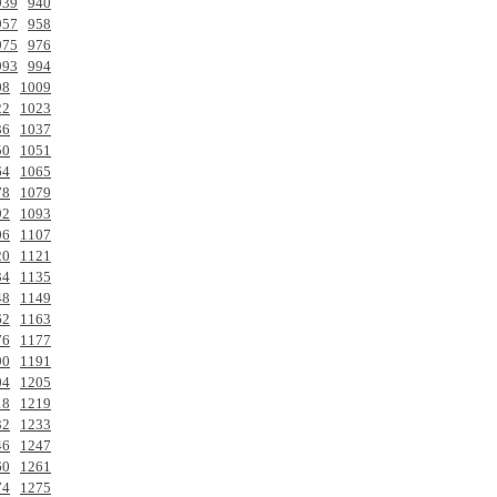
939
940
957
958
975
976
993
994
08
1009
22
1023
36
1037
50
1051
64
1065
78
1079
92
1093
06
1107
20
1121
34
1135
48
1149
62
1163
76
1177
90
1191
04
1205
18
1219
32
1233
46
1247
60
1261
74
1275