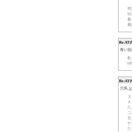
早
S
着
着
Re:A
青い稲妻 
私
H
Re:A
穴馬
３
Ａ
た
こ
る
ナ
た