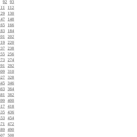
92
93
111
112
129
130
147
148
165
166
183
184
201
202
219
220
237
238
255
256
273
274
291
292
309
310
327
328
345
346
363
364
381
382
399
400
417
418
435
436
453
454
471
472
489
490
507
508