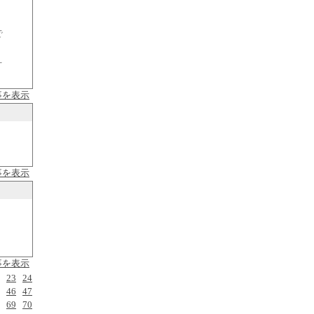
で
え
事を表示
事を表示
事を表示
23
24
46
47
69
70