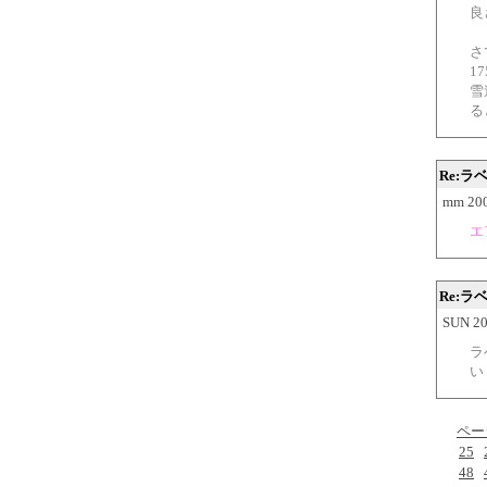
良
さ
1
雪
る
Re:
mm 200
エ
Re:
SUN 20
ラ
い
ペー
25
48