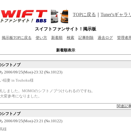
TOPに戻る
｜
Tuner'sギャ
スイフトファンサイト！掲示板
掲示板TOPに戻る
使い方
新着順
検索
記事削除
過去ログ
管理者
新着順表示
Tのシフトノブ
2006/09/25(Mon)-23:32 (No.10123)
い稲妻 in Touhoku様
礼しました。MOMOのシフトノブつけられるのですね。
P大変参考になりました。
関連記
Tのシフトノブ
2006/09/25(Mon)-23:21 (No.10122)
馬様