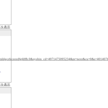
事を表示
dgcefeceeedfgfdffh.0&syohin_cd=4971475095234&pr=next&cu=0&s=40140
い
事を表示