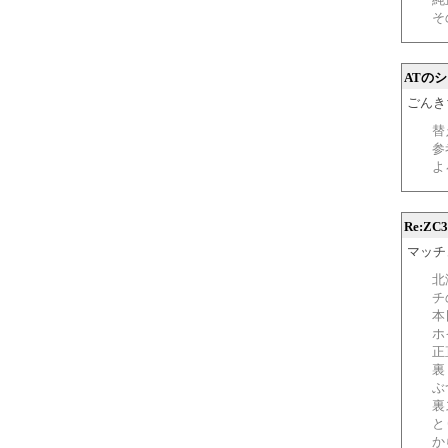
そ
ATの
ごんきち 
替
参
よ
Re:Z
マッチュ 
北
チ
本
ホ
正
裏
ぶ
裏
と
か