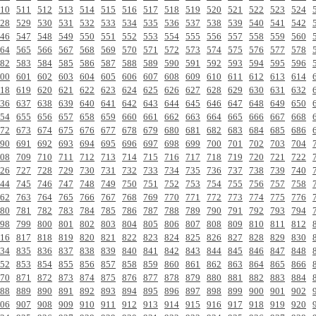
10
511
512
513
514
515
516
517
518
519
520
521
522
523
524
28
529
530
531
532
533
534
535
536
537
538
539
540
541
542
46
547
548
549
550
551
552
553
554
555
556
557
558
559
560
64
565
566
567
568
569
570
571
572
573
574
575
576
577
578
82
583
584
585
586
587
588
589
590
591
592
593
594
595
596
00
601
602
603
604
605
606
607
608
609
610
611
612
613
614
18
619
620
621
622
623
624
625
626
627
628
629
630
631
632
36
637
638
639
640
641
642
643
644
645
646
647
648
649
650
54
655
656
657
658
659
660
661
662
663
664
665
666
667
668
72
673
674
675
676
677
678
679
680
681
682
683
684
685
686
90
691
692
693
694
695
696
697
698
699
700
701
702
703
704
08
709
710
711
712
713
714
715
716
717
718
719
720
721
722
26
727
728
729
730
731
732
733
734
735
736
737
738
739
740
44
745
746
747
748
749
750
751
752
753
754
755
756
757
758
62
763
764
765
766
767
768
769
770
771
772
773
774
775
776
80
781
782
783
784
785
786
787
788
789
790
791
792
793
794
98
799
800
801
802
803
804
805
806
807
808
809
810
811
812
16
817
818
819
820
821
822
823
824
825
826
827
828
829
830
34
835
836
837
838
839
840
841
842
843
844
845
846
847
848
52
853
854
855
856
857
858
859
860
861
862
863
864
865
866
70
871
872
873
874
875
876
877
878
879
880
881
882
883
884
88
889
890
891
892
893
894
895
896
897
898
899
900
901
902
06
907
908
909
910
911
912
913
914
915
916
917
918
919
920