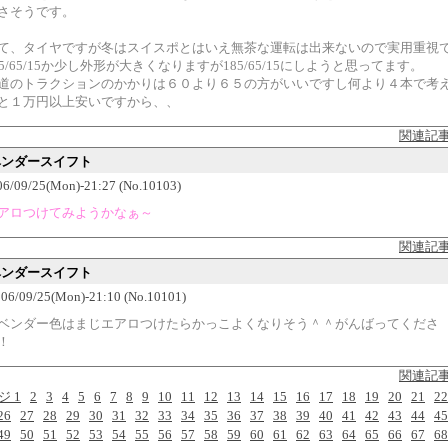
さそうです。
て、タイヤですが冬はスイスポとはいえ無茶な運転は出来ないので実用重視
75/65/15か少し外形が大きくなりますが185/65/15にしようと思ってます。
道のトラクションのかかりは６０より６５の方がいいですし何より４本で考
と１万円以上安いですから、、
関連記
ラベンダースイフト
6/09/25(Mon)-21:27 (No.10103)
アロつけてみようかなぁ～
関連記
ラベンダースイフト
06/09/25(Mon)-21:10 (No.10101)
ベンダー色はまじエアロつけたらかっこよくなりそう＾＾がんばってくださ
！
関連記
ジ 1
2
3
4
5
6
7
8
9
10
11
12
13
14
15
16
17
18
19
20
21
22
26
27
28
29
30
31
32
33
34
35
36
37
38
39
40
41
42
43
44
45
49
50
51
52
53
54
55
56
57
58
59
60
61
62
63
64
65
66
67
68