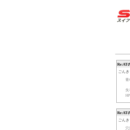
Re:A
ごんきち 
青
失
H
Re:A
ごんきち 
穴