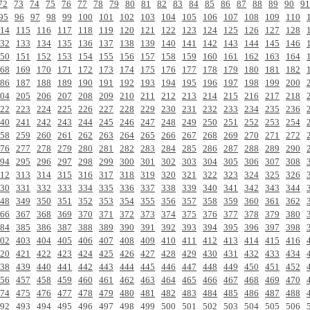
72
73
74
75
76
77
78
79
80
81
82
83
84
85
86
87
88
89
90
91
95
96
97
98
99
100
101
102
103
104
105
106
107
108
109
110
14
115
116
117
118
119
120
121
122
123
124
125
126
127
128
32
133
134
135
136
137
138
139
140
141
142
143
144
145
146
50
151
152
153
154
155
156
157
158
159
160
161
162
163
164
68
169
170
171
172
173
174
175
176
177
178
179
180
181
182
86
187
188
189
190
191
192
193
194
195
196
197
198
199
200
04
205
206
207
208
209
210
211
212
213
214
215
216
217
218
22
223
224
225
226
227
228
229
230
231
232
233
234
235
236
40
241
242
243
244
245
246
247
248
249
250
251
252
253
254
58
259
260
261
262
263
264
265
266
267
268
269
270
271
272
76
277
278
279
280
281
282
283
284
285
286
287
288
289
290
94
295
296
297
298
299
300
301
302
303
304
305
306
307
308
12
313
314
315
316
317
318
319
320
321
322
323
324
325
326
30
331
332
333
334
335
336
337
338
339
340
341
342
343
344
48
349
350
351
352
353
354
355
356
357
358
359
360
361
362
66
367
368
369
370
371
372
373
374
375
376
377
378
379
380
84
385
386
387
388
389
390
391
392
393
394
395
396
397
398
02
403
404
405
406
407
408
409
410
411
412
413
414
415
416
20
421
422
423
424
425
426
427
428
429
430
431
432
433
434
38
439
440
441
442
443
444
445
446
447
448
449
450
451
452
56
457
458
459
460
461
462
463
464
465
466
467
468
469
470
74
475
476
477
478
479
480
481
482
483
484
485
486
487
488
92
493
494
495
496
497
498
499
500
501
502
503
504
505
506