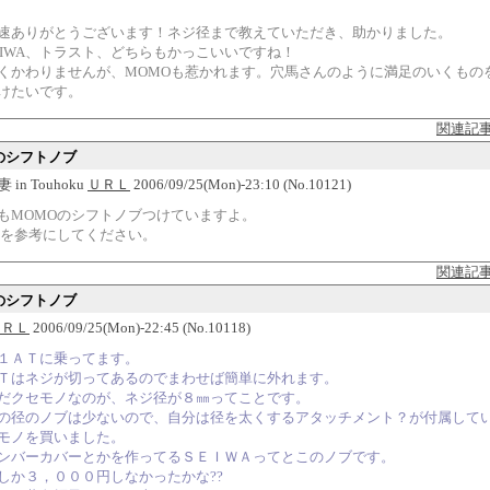
速ありがとうございます！ネジ径まで教えていただき、助かりました。
EIWA、トラスト、どちらもかっこいいですね！
くかわりませんが、MOMOも惹かれます。穴馬さんのように満足のいくもの
けたいです。
関連記
Tのシフトノブ
in Touhoku
ＵＲＬ
2006/09/25(Mon)-23:10 (No.10121)
もMOMOのシフトノブつけていますよ。
Pを参考にしてください。
関連記
Tのシフトノブ
ＵＲＬ
2006/09/25(Mon)-22:45 (No.10118)
１ＡＴに乗ってます。
Ｔはネジが切ってあるのでまわせば簡単に外れます。
だクセモノなのが、ネジ径が８㎜ってことです。
の径のノブは少ないので、自分は径を太くするアタッチメント？が付属して
モノを買いました。
ンバーカバーとかを作ってるＳＥＩＷＡってとこのノブです。
しか３，０００円しなかったかな??