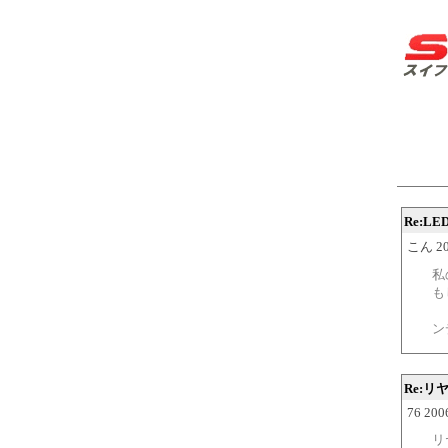
Re:L
こん 200
私
も
ン
Re:
76 200
リ