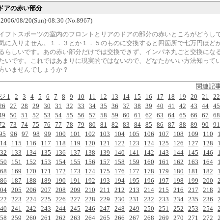
ドアの赤い部分
06/08/20(Sun)-08:30 (No.8967)
イフトスポーツの室内のフロントとリアのドアの部分の赤いところがどうし
気に入りません。１．３とか１．５のものに交換すると四箇所で七万円ほど
るらしいです。あの赤い部分だけでは交換できず、インパネ丸ごと交換にな
たいです。これではあまりに現実的ではないので、どなたかいい方法知って
方いませんでしょうか？
関連記
ジ 1
2
3
4
5
6
7
8
9
10
11
12
13
14
15
16
17
18
19
20
21
22
26
27
28
29
30
31
32
33
34
35
36
37
38
39
40
41
42
43
44
45
49
50
51
52
53
54
55
56
57
58
59
60
61
62
63
64
65
66
67
68
72
73
74
75
76
77
78
79
80
81
82
83
84
85
86
87
88
89
90
91
95
96
97
98
99
100
101
102
103
104
105
106
107
108
109
110
14
115
116
117
118
119
120
121
122
123
124
125
126
127
128
32
133
134
135
136
137
138
139
140
141
142
143
144
145
146
50
151
152
153
154
155
156
157
158
159
160
161
162
163
164
68
169
170
171
172
173
174
175
176
177
178
179
180
181
182
86
187
188
189
190
191
192
193
194
195
196
197
198
199
200
04
205
206
207
208
209
210
211
212
213
214
215
216
217
218
22
223
224
225
226
227
228
229
230
231
232
233
234
235
236
40
241
242
243
244
245
246
247
248
249
250
251
252
253
254
58
259
260
261
262
263
264
265
266
267
268
269
270
271
272