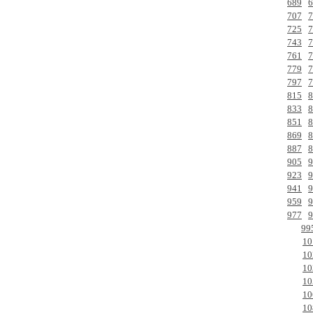
689
6
707
7
725
7
743
7
761
7
779
7
797
7
815
8
833
8
851
8
869
8
887
8
905
9
923
9
941
9
959
9
977
9
99
10
10
10
10
10
10