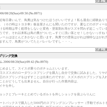
関連記
装
6/08/20(Sun)-09:50 (No.8971)
近毎日暑いんで、鳥糞は気をつけたほうがいいですよ！私も過去に経験あり
。（その時はトヨタ車）板金屋さんにも聞いたのですが、夏などのボディー
ける時期は早く処理をしないと変色・塗装割れ等がスズキ問わず起こってい
うです。それ以来私は鳥の糞がついた→すぐに洗い落とせ！しかないっすね
レームはほとんどきかないと思います。鳥糞での塗装はがれは独特なはがれ
ますんで、鳥糞がついてたとバレバレですし・・・。
関連記
プリング交換
006/08/20(Sun)-09:42 (No.8970)
じめまして。スイスポ乗りのポチョムといいます。
日スズスポのローダウンスプリングを購入し自分で交換に試みました。リヤ
正のスプリングをはずすことは出来たのですが、スズスポのスプリングを入
ことがどうしても出来ません。自分が行った作業内容は、
イヤを外し
ョックとブレーキととめているボルトを外しショックを宙ぶらりんに
ートバックスで購入した5000円のスプリングコンプレッサー（手動でボルト