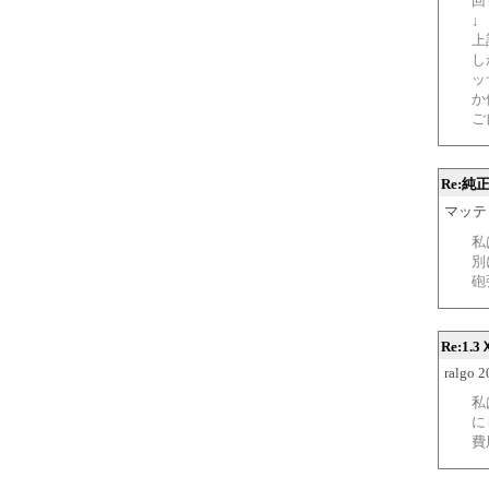
回
↓
上
し
ッ
か
ご
Re:
マッテ
私
別
砲
Re:1
ralgo 
私
に
費