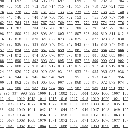
90
691
692
693
694
695
696
697
698
699
700
701
702
703
704
08
709
710
711
712
713
714
715
716
717
718
719
720
721
722
26
727
728
729
730
731
732
733
734
735
736
737
738
739
740
44
745
746
747
748
749
750
751
752
753
754
755
756
757
758
62
763
764
765
766
767
768
769
770
771
772
773
774
775
776
80
781
782
783
784
785
786
787
788
789
790
791
792
793
794
98
799
800
801
802
803
804
805
806
807
808
809
810
811
812
16
817
818
819
820
821
822
823
824
825
826
827
828
829
830
34
835
836
837
838
839
840
841
842
843
844
845
846
847
848
52
853
854
855
856
857
858
859
860
861
862
863
864
865
866
70
871
872
873
874
875
876
877
878
879
880
881
882
883
884
88
889
890
891
892
893
894
895
896
897
898
899
900
901
902
06
907
908
909
910
911
912
913
914
915
916
917
918
919
920
24
925
926
927
928
929
930
931
932
933
934
935
936
937
938
42
943
944
945
946
947
948
949
950
951
952
953
954
955
956
60
961
962
963
964
965
966
967
968
969
970
971
972
973
974
78
979
980
981
982
983
984
985
986
987
988
989
990
991
992
5
996
997
998
999
1000
1001
1002
1003
1004
1005
1006
1007
10
10
1011
1012
1013
1014
1015
1016
1017
1018
1019
1020
1021
10
24
1025
1026
1027
1028
1029
1030
1031
1032
1033
1034
1035
10
38
1039
1040
1041
1042
1043
1044
1045
1046
1047
1048
1049
10
52
1053
1054
1055
1056
1057
1058
1059
1060
1061
1062
1063
10
66
1067
1068
1069
1070
1071
1072
1073
1074
1075
1076
1077
10
80
1081
1082
1083
1084
1085
1086
1087
1088
1089
1090
1091
10