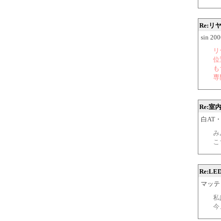
Re:
sin 20
リ
位
も
専
Re:
白AT・NA
み
こ
Re:L
マッテ
私
今