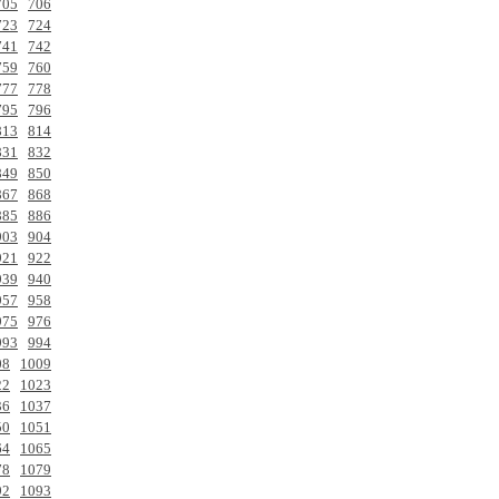
705
706
723
724
741
742
759
760
777
778
795
796
813
814
831
832
849
850
867
868
885
886
903
904
921
922
939
940
957
958
975
976
993
994
08
1009
22
1023
36
1037
50
1051
64
1065
78
1079
92
1093