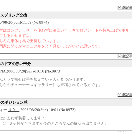
関連記
リヤスプリング交換
06/08/20(Sun)-11:59 (No.8974)
ヤはコンプレッサーを使わずに油圧ジャッキでロアシートを持ち上げてボル
置をあわせますよ。
ちろん車体は馬で支持しています。
門家に聞くかマニュアルをよく見たほうがいいと思います。
関連記
室内のドアの赤い部分
 2006/08/20(Sun)-10:16 (No.8973)
んカラで探せば手を加えている人が見つかります。
ちらのチューナーズギャラリーにも投稿されている方です。
関連記
EDのポジション球
ィー
ＵＲＬ
2006/08/20(Sun)-10:01 (No.8972)
はかまわず装着してますよ！
、1年６ヶ月がたちますが今のところなんの症状も出てません。