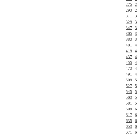
275
2
293
2
311
3
329
3
347
3
365
3
383
3
401
4
419
4
437
4
455
4
473
4
491
4
509
5
527
5
545
5
563
5
581
5
599
6
617
6
635
6
653
6
671
6