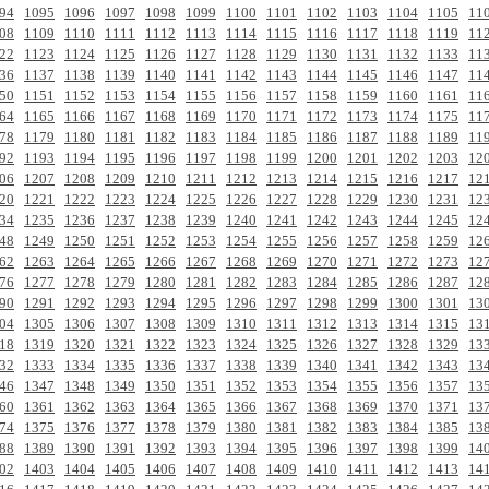
94
1095
1096
1097
1098
1099
1100
1101
1102
1103
1104
1105
11
08
1109
1110
1111
1112
1113
1114
1115
1116
1117
1118
1119
11
22
1123
1124
1125
1126
1127
1128
1129
1130
1131
1132
1133
11
36
1137
1138
1139
1140
1141
1142
1143
1144
1145
1146
1147
11
50
1151
1152
1153
1154
1155
1156
1157
1158
1159
1160
1161
11
64
1165
1166
1167
1168
1169
1170
1171
1172
1173
1174
1175
11
78
1179
1180
1181
1182
1183
1184
1185
1186
1187
1188
1189
11
92
1193
1194
1195
1196
1197
1198
1199
1200
1201
1202
1203
12
06
1207
1208
1209
1210
1211
1212
1213
1214
1215
1216
1217
12
20
1221
1222
1223
1224
1225
1226
1227
1228
1229
1230
1231
12
34
1235
1236
1237
1238
1239
1240
1241
1242
1243
1244
1245
12
48
1249
1250
1251
1252
1253
1254
1255
1256
1257
1258
1259
12
62
1263
1264
1265
1266
1267
1268
1269
1270
1271
1272
1273
12
76
1277
1278
1279
1280
1281
1282
1283
1284
1285
1286
1287
12
90
1291
1292
1293
1294
1295
1296
1297
1298
1299
1300
1301
13
04
1305
1306
1307
1308
1309
1310
1311
1312
1313
1314
1315
13
18
1319
1320
1321
1322
1323
1324
1325
1326
1327
1328
1329
13
32
1333
1334
1335
1336
1337
1338
1339
1340
1341
1342
1343
13
46
1347
1348
1349
1350
1351
1352
1353
1354
1355
1356
1357
13
60
1361
1362
1363
1364
1365
1366
1367
1368
1369
1370
1371
13
74
1375
1376
1377
1378
1379
1380
1381
1382
1383
1384
1385
13
88
1389
1390
1391
1392
1393
1394
1395
1396
1397
1398
1399
14
02
1403
1404
1405
1406
1407
1408
1409
1410
1411
1412
1413
14