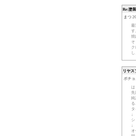
Re:塗
まつ 200
最
す
焼
そ
ク
し
リヤス
ポチョム 2
は
先
純
る
タ
↓
シ
↓
オ