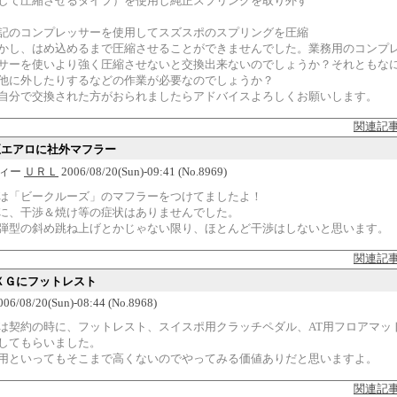
して圧縮させるタイプ）を使用し純正スプリングを取り外す
記のコンプレッサーを使用してスズスポのスプリングを圧縮
かし、はめ込めるまで圧縮させることができませんでした。業務用のコンプ
サーを使いより強く圧縮させないと交換出来ないのでしょうか？それともな
他に外したりするなどの作業が必要なのでしょうか？
自分で交換された方がおられましたらアドバイスよろしくお願いします。
関連記
純正エアロに社外マフラー
ィー
ＵＲＬ
2006/08/20(Sun)-09:41 (No.8969)
は「ビークルーズ」のマフラーをつけてましたよ！
に、干渉＆焼け等の症状はありませんでした。
弾型の斜め跳ね上げとかじゃない限り、ほとんど干渉はしないと思います。
関連記
.3ＸＧにフットレスト
2006/08/20(Sun)-08:44 (No.8968)
は契約の時に、フットレスト、スイスポ用クラッチペダル、AT用フロアマッ
してもらいました。
用といってもそこまで高くないのでやってみる価値ありだと思いますよ。
関連記