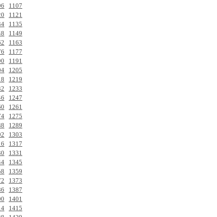
06
1107
20
1121
34
1135
48
1149
62
1163
76
1177
90
1191
04
1205
18
1219
32
1233
46
1247
60
1261
74
1275
88
1289
02
1303
16
1317
30
1331
44
1345
58
1359
72
1373
86
1387
00
1401
14
1415