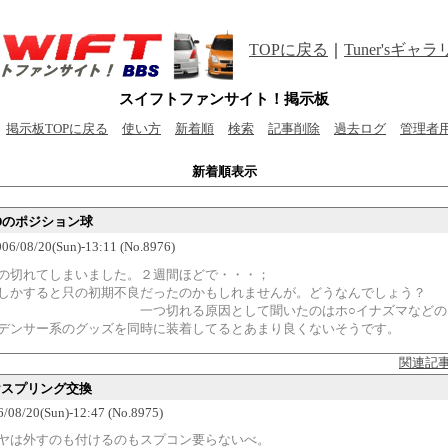
TOPに戻る
｜
Tuner'sギャ
スイフトファンサイト！掲示板
掲示板TOPに戻る
使い方
新着順
検索
記事削除
過去ログ
管理者
新着順表示
EDのポジション球
6/08/20(Sun)-13:11 (No.8976)
の切れてしまいました。２週間ほどで・・・；
しかすると只の初期不良だったのかもしれませんが。どうなんでしょう？
一つ切れる原因として聞いたのはホ○イナズマなどの
デンサー系のグッズを同時に装着してるとあまり良くないそうです。
関連記
リヤスプリング交換
6/08/20(Sun)-12:47 (No.8975)
ヤは外すのも付けるのもスプコン要らないべ。