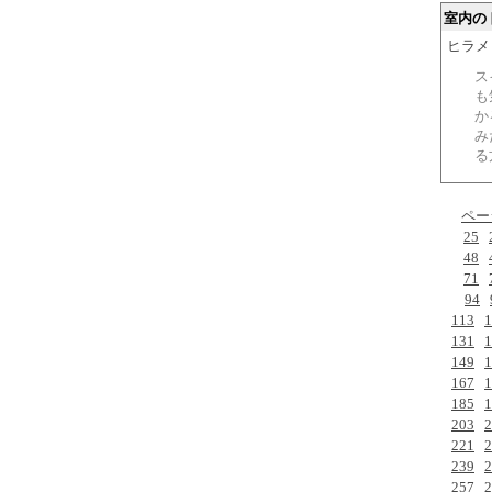
室内の
ヒラメ 20
ス
も
か
み
る
ペー
25
48
71
94
113
1
131
1
149
1
167
1
185
1
203
2
221
2
239
2
257
2