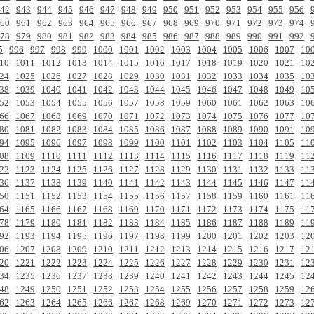
42
943
944
945
946
947
948
949
950
951
952
953
954
955
956
60
961
962
963
964
965
966
967
968
969
970
971
972
973
974
78
979
980
981
982
983
984
985
986
987
988
989
990
991
992
5
996
997
998
999
1000
1001
1002
1003
1004
1005
1006
1007
10
10
1011
1012
1013
1014
1015
1016
1017
1018
1019
1020
1021
10
24
1025
1026
1027
1028
1029
1030
1031
1032
1033
1034
1035
10
38
1039
1040
1041
1042
1043
1044
1045
1046
1047
1048
1049
10
52
1053
1054
1055
1056
1057
1058
1059
1060
1061
1062
1063
10
66
1067
1068
1069
1070
1071
1072
1073
1074
1075
1076
1077
10
80
1081
1082
1083
1084
1085
1086
1087
1088
1089
1090
1091
10
94
1095
1096
1097
1098
1099
1100
1101
1102
1103
1104
1105
11
08
1109
1110
1111
1112
1113
1114
1115
1116
1117
1118
1119
11
22
1123
1124
1125
1126
1127
1128
1129
1130
1131
1132
1133
11
36
1137
1138
1139
1140
1141
1142
1143
1144
1145
1146
1147
11
50
1151
1152
1153
1154
1155
1156
1157
1158
1159
1160
1161
11
64
1165
1166
1167
1168
1169
1170
1171
1172
1173
1174
1175
11
78
1179
1180
1181
1182
1183
1184
1185
1186
1187
1188
1189
11
92
1193
1194
1195
1196
1197
1198
1199
1200
1201
1202
1203
12
06
1207
1208
1209
1210
1211
1212
1213
1214
1215
1216
1217
12
20
1221
1222
1223
1224
1225
1226
1227
1228
1229
1230
1231
12
34
1235
1236
1237
1238
1239
1240
1241
1242
1243
1244
1245
12
48
1249
1250
1251
1252
1253
1254
1255
1256
1257
1258
1259
12
62
1263
1264
1265
1266
1267
1268
1269
1270
1271
1272
1273
12