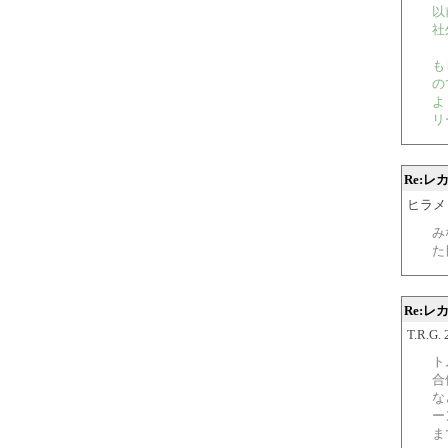
以
社
も
の
よ
リ
Re:レ
ヒラ
み
た
Re:レ
T.R.G.
ト
合
な
ー
ま