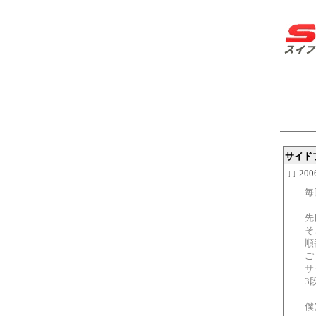
サイド
↓↓ 200
毎
先
そ
順
ご
サ
3
僕