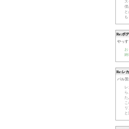
ス
僕
と
も
Re:
やっ
お
納
Re:レ
パル茨城 2
レ
ら
た
こ
リ
と