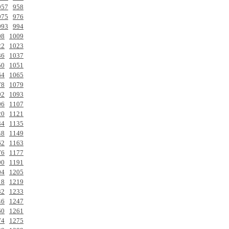
957
958
975
976
993
994
08
1009
22
1023
36
1037
50
1051
64
1065
78
1079
92
1093
06
1107
20
1121
34
1135
48
1149
62
1163
76
1177
90
1191
04
1205
18
1219
32
1233
46
1247
60
1261
74
1275