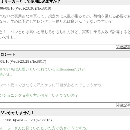
ファミリーカーとして使用出来ますか？
06/08/16(Wed)-23:36 (No.8818)
れなりの実用的な車買って、想定外に人数が乗るとか、荷物を乗せる必要が
なら、早めに予約してレンタカー借りれば良いんじゃないですか？
とミニバンとかは高いと感じるかもしれんけど、実際に乗る人数で計算する
いですし。
関連記
カロシート
/08/16(Wed)-23:28 (No.8817)
Ｒでいちばん硬いといわれているmillenniumだけど
適だよ。
シート云々ではなくて私のケツに問題があるのでしょうかね。
ジショニング＆座り方がおかしいんでないの？
関連記
エンジンかかりません！
6/08/16(Wed)-23:20 (No.8816)
ィーラーさんに見ていただいた方が良さそうですね。