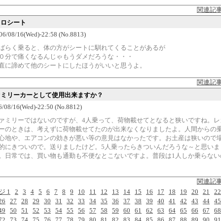
関連記
カロシート
006/08/16(Wed)-22:58 (No.8813)
ばらく乗ると、体の方がシートに馴れてくることがあるが
０分で痛くなるんじゃもうダメだろうな・・・
直に諦めて他のシートにしたほうがいいと思うよ。
関連記
ファミリーカーとして使用出来ますか？
6/08/16(Wed)-22:50 (No.8812)
ァミリーではないのですが、4人乗って、荷物載せてとなると狭いですね。レ
ーのときは、考えずに荷物載せてたのが出来なくなりましたよ。人間からの
心地や、エアコンの効きが悪い等の意見はなかったです。お土産は狭いので
的にきついので。送りましたけど。5人乗ったらきついんだろうな～と思いま
。日常では、買い物も通勤も不便なとこないですよ。普段は1人しか乗らない
関連記
ジ 1
2
3
4
5
6
7
8
9
10
11
12
13
14
15
16
17
18
19
20
21
22
26
27
28
29
30
31
32
33
34
35
36
37
38
39
40
41
42
43
44
45
49
50
51
52
53
54
55
56
57
58
59
60
61
62
63
64
65
66
67
68
72
73
74
75
76
77
78
79
80
81
82
83
84
85
86
87
88
89
90
91