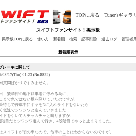
TOPに戻る
｜
Tuner'sギャ
スイフトファンサイト！掲示板
掲示板TOPに戻る
使い方
新着順
検索
記事削除
過去ログ
管理者
新着順表示
ブレーキに関して
6/08/17(Thu)-01:23 (No.8822)
回質問ばかりですみません。
日、繁華街の地下駐車場に停める為に、
こまで急ではない坂を降りていたのですが、
番待ちで停車中にギヤをNに入れサイドを引いたら
く低速でジワジワと進んでいきました！
イドを引いてカチッカチッと鳴りますが、
段階目だとジワジワ進んで行き、4段階目でやっと止まりました。
はスイフトが初の車なので、他車のことはわからないのですが、