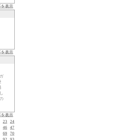
事を表示
事を表示
ガ
乗
場
し
の
事を表示
23
24
46
47
69
70
92
93