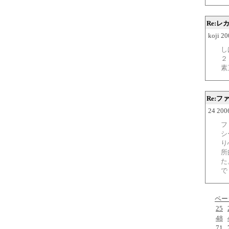
Re:レ
koji 2
し
２
素
Re:
24 200
フ
シ
り
所
た
で
ペー
25
48
71