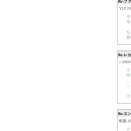
Re:
YLP 20
そ
る
ち
安
Re:レ
♪ 2006
Ｓ
快
＞
ポ
Re:
蝦蟇 200
デ