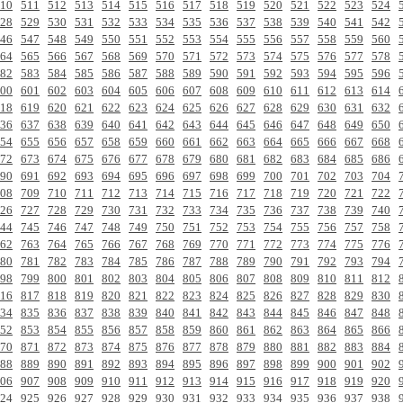
10
511
512
513
514
515
516
517
518
519
520
521
522
523
524
28
529
530
531
532
533
534
535
536
537
538
539
540
541
542
46
547
548
549
550
551
552
553
554
555
556
557
558
559
560
64
565
566
567
568
569
570
571
572
573
574
575
576
577
578
82
583
584
585
586
587
588
589
590
591
592
593
594
595
596
00
601
602
603
604
605
606
607
608
609
610
611
612
613
614
18
619
620
621
622
623
624
625
626
627
628
629
630
631
632
36
637
638
639
640
641
642
643
644
645
646
647
648
649
650
54
655
656
657
658
659
660
661
662
663
664
665
666
667
668
72
673
674
675
676
677
678
679
680
681
682
683
684
685
686
90
691
692
693
694
695
696
697
698
699
700
701
702
703
704
08
709
710
711
712
713
714
715
716
717
718
719
720
721
722
26
727
728
729
730
731
732
733
734
735
736
737
738
739
740
44
745
746
747
748
749
750
751
752
753
754
755
756
757
758
62
763
764
765
766
767
768
769
770
771
772
773
774
775
776
80
781
782
783
784
785
786
787
788
789
790
791
792
793
794
98
799
800
801
802
803
804
805
806
807
808
809
810
811
812
16
817
818
819
820
821
822
823
824
825
826
827
828
829
830
34
835
836
837
838
839
840
841
842
843
844
845
846
847
848
52
853
854
855
856
857
858
859
860
861
862
863
864
865
866
70
871
872
873
874
875
876
877
878
879
880
881
882
883
884
88
889
890
891
892
893
894
895
896
897
898
899
900
901
902
06
907
908
909
910
911
912
913
914
915
916
917
918
919
920
24
925
926
927
928
929
930
931
932
933
934
935
936
937
938