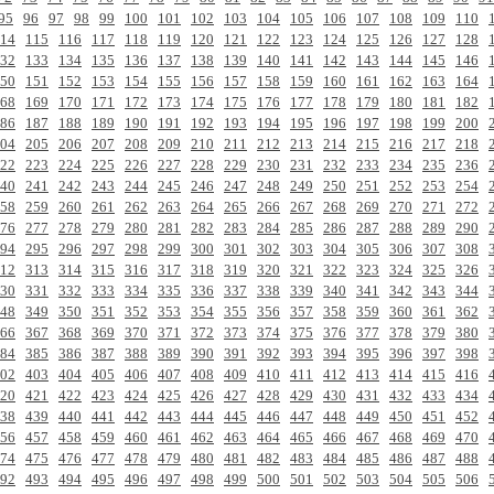
95
96
97
98
99
100
101
102
103
104
105
106
107
108
109
110
14
115
116
117
118
119
120
121
122
123
124
125
126
127
128
32
133
134
135
136
137
138
139
140
141
142
143
144
145
146
50
151
152
153
154
155
156
157
158
159
160
161
162
163
164
68
169
170
171
172
173
174
175
176
177
178
179
180
181
182
86
187
188
189
190
191
192
193
194
195
196
197
198
199
200
04
205
206
207
208
209
210
211
212
213
214
215
216
217
218
22
223
224
225
226
227
228
229
230
231
232
233
234
235
236
40
241
242
243
244
245
246
247
248
249
250
251
252
253
254
58
259
260
261
262
263
264
265
266
267
268
269
270
271
272
76
277
278
279
280
281
282
283
284
285
286
287
288
289
290
94
295
296
297
298
299
300
301
302
303
304
305
306
307
308
12
313
314
315
316
317
318
319
320
321
322
323
324
325
326
30
331
332
333
334
335
336
337
338
339
340
341
342
343
344
48
349
350
351
352
353
354
355
356
357
358
359
360
361
362
66
367
368
369
370
371
372
373
374
375
376
377
378
379
380
84
385
386
387
388
389
390
391
392
393
394
395
396
397
398
02
403
404
405
406
407
408
409
410
411
412
413
414
415
416
20
421
422
423
424
425
426
427
428
429
430
431
432
433
434
38
439
440
441
442
443
444
445
446
447
448
449
450
451
452
56
457
458
459
460
461
462
463
464
465
466
467
468
469
470
74
475
476
477
478
479
480
481
482
483
484
485
486
487
488
92
493
494
495
496
497
498
499
500
501
502
503
504
505
506