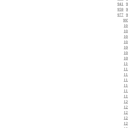
941
9
959
9
977
9
99
10
10
10
10
10
10
10
11
11
11
11
11
11
11
12
12
12
12
12