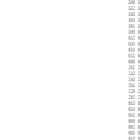
509
5
527
5
545
5
563
5
581
5
599
6
617
6
635
6
653
6
671
6
689
6
707
7
725
7
743
7
761
7
779
7
797
7
815
8
833
8
851
8
869
8
887
8
905
9
923
9