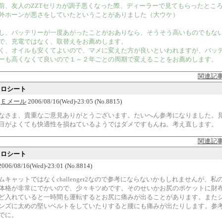
前、友人のZZTセリカが調子悪くなった際、ディーラーで見てもらったとこ
外ホーンが悪さをしていたということがありました（大ウケ）
し、バッテリーが一度あがったことがおありなら、そうそう高いものでもな
で、充電ではなく、取替えをお薦めします。
く、オイルも安くてよいので、マメに変えた方が良いといわれますが、バッ
ーも高くなくて良いので１～２年ごとの周期で変えることをお薦めします。
関連記
カロシート
メ
Ｅメール
2006/08/16(Wed)-23:05 (No.8815)
なさま、貴重なご意見ありがとうございます。たいへん参考になりました。
目がよくても快適性を損ねているようではダメですもんね。考え直します。
関連記
カロシート
 2006/08/16(Wed)-23:01 (No.8814)
ムキャットではなくchallenger2なので参考にならないかもしれませんが、私
体格が非常にでかいので、少々キツめです。そのせいかお尻のポケットに財
ど入れていると一時間も運転するとお尻に痛みが出ることがあります。また
ンズに太めの堅いベルトをしていたりすると腰にも痛みが出たりします。参
でに。