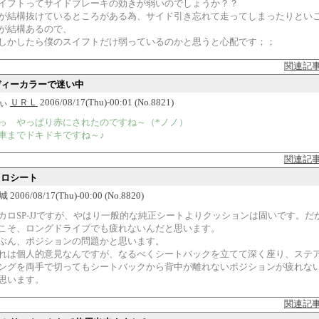
イフトってサイドブレーキの効きが弱いのでしょうか？？
が結構抜けているところがある為、サイド引き忘れて走ってしまったりとい
が結構あるので、
しかしたら僕のスイフトだけ弱っているのかと思うと心配です；；
関連記
ボディーカラーで迷い中
すぃ
ＵＲＬ
2006/08/17(Thu)-00:01 (No.8821)
っ やっぱり赤にされたのですね～（*ノノ）
車までドキドキですね～♪
関連記
カロシート
006/08/17(Thu)-00:00 (No.8820)
カロSP-JJですが、やはり一般的な純正シートよりクッションは固いです。だ
こそ、ロングドライブでも疲れないんだと思います。
ぶん、ポジションの問題かと思います。
れは個人的意見なんですが、なるべくシートバックを立てて深く座り、ステ
ングを両手で切ってもシートバックから背中が離れないポジションが疲れな
思います。
関連記