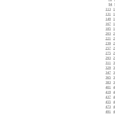
94
113
1
131
1
149
1
167
1
185
1
203
2
221
2
239
2
257
2
275
2
293
2
311
3
329
3
347
3
365
3
383
3
401
4
419
4
437
4
455
4
473
4
491
4