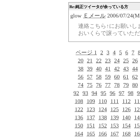
Re:純正ツイータが余っている方
glow
Ｅメール
2006/07/24(Mo
連絡こちら↑にお願いし
おいくらで譲っていただ
ページ 1
2
3
4
5
6
7
20
21
22
23
24
25
26
38
39
40
41
42
43
44
56
57
58
59
60
61
62
74
75
76
77
78
79
80
92
93
94
95
96
97
98
9
108
109
110
111
112
11
122
123
124
125
126
12
136
137
138
139
140
14
150
151
152
153
154
15
164
165
166
167
168
16