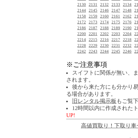
2130
2131
2132
2133
2134
2
2144
2145
2146
2147
2148
2
2158
2159
2160
2161
2162
2
2172
2173
2174
2175
2176
2
2186
2187
2188
2189
2190
2
2200
2201
2202
2203
2204
2
2214
2215
2216
2217
2218
2
2228
2229
2230
2231
2232
2
2242
2243
2244
2245
2246
2
※ご注意事項
スイフトに関係が無い、
されます。
後から来た方にも分かり
る場合があります。
旧レンタル掲示板
もご覧
12時間以内に作成された
UP!
高値買取り！下取り車