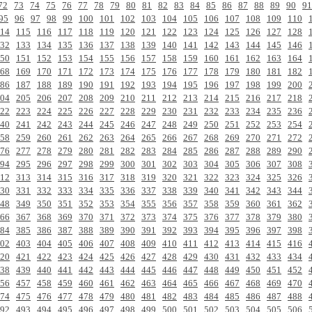
72
73
74
75
76
77
78
79
80
81
82
83
84
85
86
87
88
89
90
91
95
96
97
98
99
100
101
102
103
104
105
106
107
108
109
110
14
115
116
117
118
119
120
121
122
123
124
125
126
127
128
32
133
134
135
136
137
138
139
140
141
142
143
144
145
146
50
151
152
153
154
155
156
157
158
159
160
161
162
163
164
68
169
170
171
172
173
174
175
176
177
178
179
180
181
182
86
187
188
189
190
191
192
193
194
195
196
197
198
199
200
04
205
206
207
208
209
210
211
212
213
214
215
216
217
218
22
223
224
225
226
227
228
229
230
231
232
233
234
235
236
40
241
242
243
244
245
246
247
248
249
250
251
252
253
254
58
259
260
261
262
263
264
265
266
267
268
269
270
271
272
76
277
278
279
280
281
282
283
284
285
286
287
288
289
290
94
295
296
297
298
299
300
301
302
303
304
305
306
307
308
12
313
314
315
316
317
318
319
320
321
322
323
324
325
326
30
331
332
333
334
335
336
337
338
339
340
341
342
343
344
48
349
350
351
352
353
354
355
356
357
358
359
360
361
362
66
367
368
369
370
371
372
373
374
375
376
377
378
379
380
84
385
386
387
388
389
390
391
392
393
394
395
396
397
398
02
403
404
405
406
407
408
409
410
411
412
413
414
415
416
20
421
422
423
424
425
426
427
428
429
430
431
432
433
434
38
439
440
441
442
443
444
445
446
447
448
449
450
451
452
56
457
458
459
460
461
462
463
464
465
466
467
468
469
470
74
475
476
477
478
479
480
481
482
483
484
485
486
487
488
92
493
494
495
496
497
498
499
500
501
502
503
504
505
506