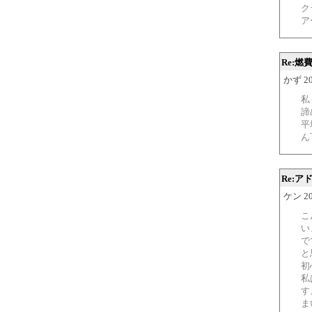
ク
ア
Re:燃
かず 200
私
諦
平
ん
Re:
ケン 200
こ
い
で
と
初
私
す
ま