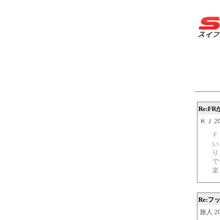
Re:
ＫＪ 200
Ｆ
い
り
で
楽
Re:フ
旅人 200