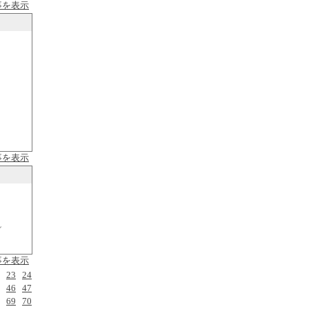
事を表示
事を表示
し
事を表示
23
24
46
47
69
70