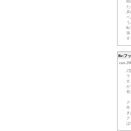
時
た
具
ベ
う
転
張
す
Re:フ
cuts 2
2
ラ
す
が
有
ク
作
き
ク
ば