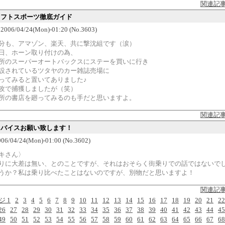
関連記
スイフトスポーツ徹底ガイド
06/04/24(Mon)-01:20 (No.3603)
分も、アマゾン、楽天、共に撃沈組です（涙）
日、ホーン取り付けの為、
所のスーパーオートバックスにステーを買いに行き
設されているツタヤのカー雑誌売場に
ってみると置いてありました♪
攻で捕獲しましたが（笑）
所の書店を廻ってみるのも手だと思いますよ。
関連記
アドバイスお願い致します！
6/04/24(Mon)-01:00 (No.3602)
キさん〉
りに大差は無い、とのことですが、それはおそらく街乗りでの話ではないで
うか？私は乗り比べたことはないのですが、別物だと思いますよ！
関連記
ジ 1
2
3
4
5
6
7
8
9
10
11
12
13
14
15
16
17
18
19
20
21
22
26
27
28
29
30
31
32
33
34
35
36
37
38
39
40
41
42
43
44
45
49
50
51
52
53
54
55
56
57
58
59
60
61
62
63
64
65
66
67
68