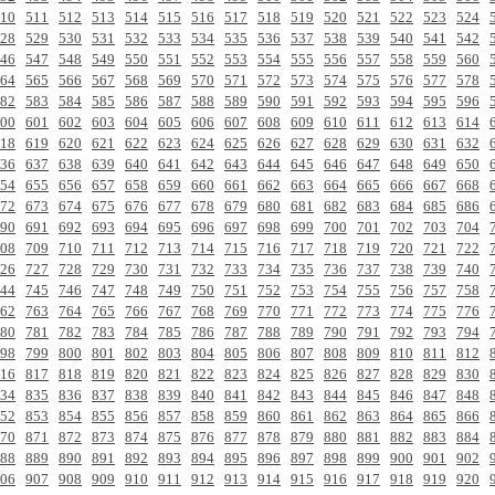
10
511
512
513
514
515
516
517
518
519
520
521
522
523
524
28
529
530
531
532
533
534
535
536
537
538
539
540
541
542
46
547
548
549
550
551
552
553
554
555
556
557
558
559
560
64
565
566
567
568
569
570
571
572
573
574
575
576
577
578
82
583
584
585
586
587
588
589
590
591
592
593
594
595
596
00
601
602
603
604
605
606
607
608
609
610
611
612
613
614
18
619
620
621
622
623
624
625
626
627
628
629
630
631
632
36
637
638
639
640
641
642
643
644
645
646
647
648
649
650
54
655
656
657
658
659
660
661
662
663
664
665
666
667
668
72
673
674
675
676
677
678
679
680
681
682
683
684
685
686
90
691
692
693
694
695
696
697
698
699
700
701
702
703
704
08
709
710
711
712
713
714
715
716
717
718
719
720
721
722
26
727
728
729
730
731
732
733
734
735
736
737
738
739
740
44
745
746
747
748
749
750
751
752
753
754
755
756
757
758
62
763
764
765
766
767
768
769
770
771
772
773
774
775
776
80
781
782
783
784
785
786
787
788
789
790
791
792
793
794
98
799
800
801
802
803
804
805
806
807
808
809
810
811
812
16
817
818
819
820
821
822
823
824
825
826
827
828
829
830
34
835
836
837
838
839
840
841
842
843
844
845
846
847
848
52
853
854
855
856
857
858
859
860
861
862
863
864
865
866
70
871
872
873
874
875
876
877
878
879
880
881
882
883
884
88
889
890
891
892
893
894
895
896
897
898
899
900
901
902
06
907
908
909
910
911
912
913
914
915
916
917
918
919
920