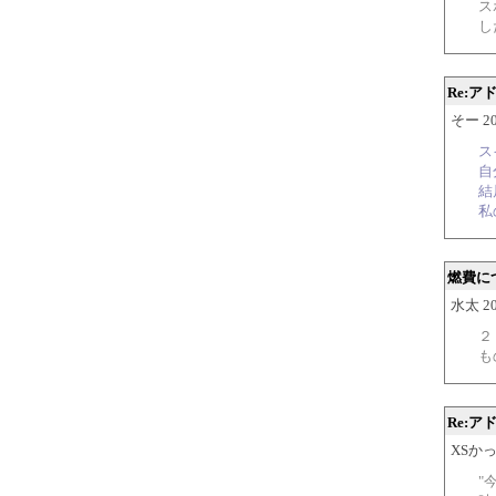
ス
し
Re:
そー 200
ス
自
結
私
燃費に
水太 200
２
も
Re:
XSかっと
"