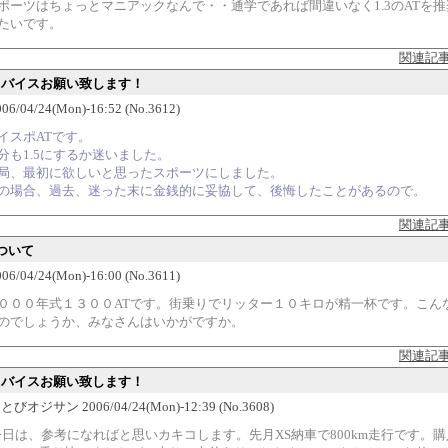
ポーツはちょっとマニアックなんで・・通学であれば間違いなく1.3のATを推
たいです。
関連記
アドバイスお願い致します！
6/04/24(Mon)-16:52 (No.3612)
イスポATです。
分も1.5にするか迷いました。
局、最初に欲しいと思ったスポーツにしました。
の場合、過去、迷った末に金銭的に妥協して、後悔したことがあるので。
関連記
ついて
6/04/24(Mon)-16:00 (No.3611)
０００年式１３００ATです。街乗りでリッター１０キロが精一杯です。こん
のでしょうか、みなさんはいかがですか。
関連記
アドバイスお願い致します！
びオジサン 2006/04/24(Mon)-12:39 (No.3608)
今日は、参考になればと思いカキコします。先月XS納車で800km走行です。購