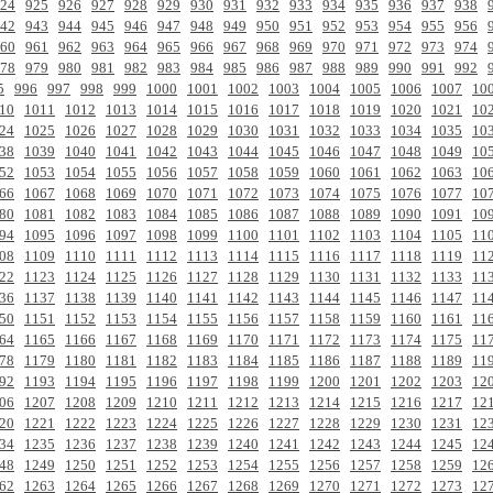
24
925
926
927
928
929
930
931
932
933
934
935
936
937
938
42
943
944
945
946
947
948
949
950
951
952
953
954
955
956
60
961
962
963
964
965
966
967
968
969
970
971
972
973
974
78
979
980
981
982
983
984
985
986
987
988
989
990
991
992
5
996
997
998
999
1000
1001
1002
1003
1004
1005
1006
1007
10
10
1011
1012
1013
1014
1015
1016
1017
1018
1019
1020
1021
10
24
1025
1026
1027
1028
1029
1030
1031
1032
1033
1034
1035
10
38
1039
1040
1041
1042
1043
1044
1045
1046
1047
1048
1049
10
52
1053
1054
1055
1056
1057
1058
1059
1060
1061
1062
1063
10
66
1067
1068
1069
1070
1071
1072
1073
1074
1075
1076
1077
10
80
1081
1082
1083
1084
1085
1086
1087
1088
1089
1090
1091
10
94
1095
1096
1097
1098
1099
1100
1101
1102
1103
1104
1105
11
08
1109
1110
1111
1112
1113
1114
1115
1116
1117
1118
1119
11
22
1123
1124
1125
1126
1127
1128
1129
1130
1131
1132
1133
11
36
1137
1138
1139
1140
1141
1142
1143
1144
1145
1146
1147
11
50
1151
1152
1153
1154
1155
1156
1157
1158
1159
1160
1161
11
64
1165
1166
1167
1168
1169
1170
1171
1172
1173
1174
1175
11
78
1179
1180
1181
1182
1183
1184
1185
1186
1187
1188
1189
11
92
1193
1194
1195
1196
1197
1198
1199
1200
1201
1202
1203
12
06
1207
1208
1209
1210
1211
1212
1213
1214
1215
1216
1217
12
20
1221
1222
1223
1224
1225
1226
1227
1228
1229
1230
1231
12
34
1235
1236
1237
1238
1239
1240
1241
1242
1243
1244
1245
12
48
1249
1250
1251
1252
1253
1254
1255
1256
1257
1258
1259
12
62
1263
1264
1265
1266
1267
1268
1269
1270
1271
1272
1273
12