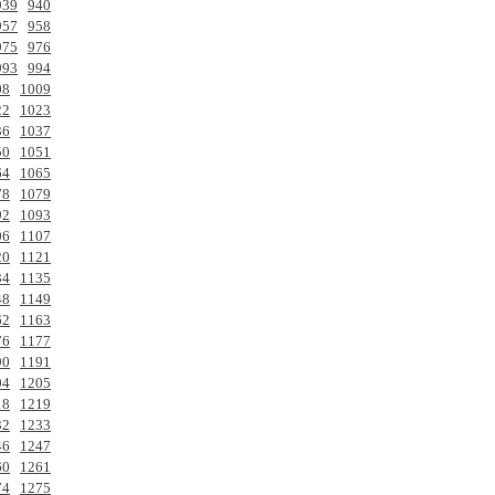
939
940
957
958
975
976
993
994
08
1009
22
1023
36
1037
50
1051
64
1065
78
1079
92
1093
06
1107
20
1121
34
1135
48
1149
62
1163
76
1177
90
1191
04
1205
18
1219
32
1233
46
1247
60
1261
74
1275