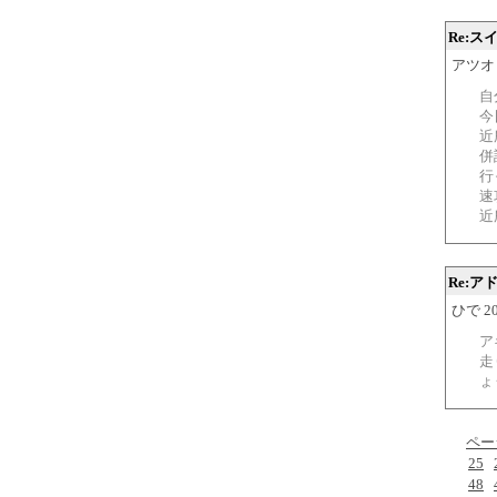
Re:
アツオ 20
自
今
近
併
行
速
近
Re:
ひで 200
ア
走
ょ
ペー
25
48