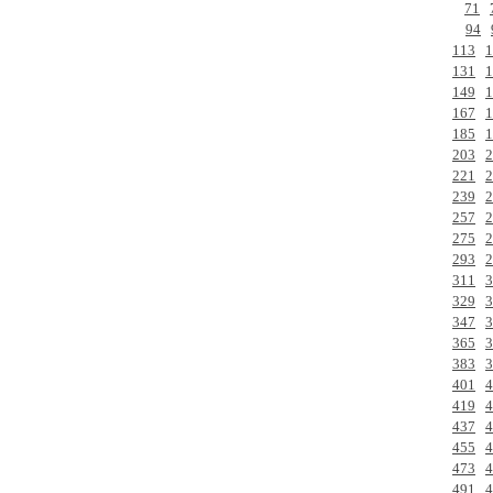
71
94
113
1
131
1
149
1
167
1
185
1
203
2
221
2
239
2
257
2
275
2
293
2
311
3
329
3
347
3
365
3
383
3
401
4
419
4
437
4
455
4
473
4
491
4