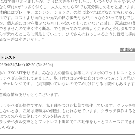
にATで乗り比べましたが、走りに大差ありでしたよ。いつもやんちゃな使い
ならSPは○が2つ多く付くし、大人しめならXSでも充分楽しめるかと思います
体的にはブレーキ、エンジン、ショック、の差は比べればどなたでもわかる
ルです。コストより面白さや元気の良さ優先ならSP,半々ならXSって感じでし
か。個人的にはSPを選ぶならMTじゃないともったいないと感じ、家族はMT
できませんので泣く泣く断念。でも買ってみて結構よく走るのと少しダルで
らず乗れるところに満足しています。ひでさんのおっしゃるように普通に操
るなら差は小さいかと。"
関連記
ットレスト
006/04/24(Mon)-02:29 (No.3604)
型の1.3XG MT乗りです。みなさんの情報を参考にスイスポのフットレストと
ッチペダル注文してみました。取り付けはGW中に自分でやってみようと思い
。チャレンジです。（納期聞いていないのでGW明けになる可能性もあります
）
意義な情報ありがとうございます。
ラッチペダル操作ですが、私も踵をつけた状態で操作しています。クラッチ
しないとき、左足は運転席の側壁にもたれさせています。クラッチ操作する
はつま先を右に倒してペダルを踏みます。
ラッチペダル交換ととフットレスト追加でこの動作をもっとスムーズにでき
いいなぁ。