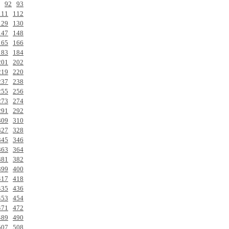
92
93
111
112
129
130
147
148
165
166
183
184
201
202
219
220
237
238
255
256
273
274
291
292
309
310
327
328
345
346
363
364
381
382
399
400
417
418
435
436
453
454
471
472
489
490
507
508