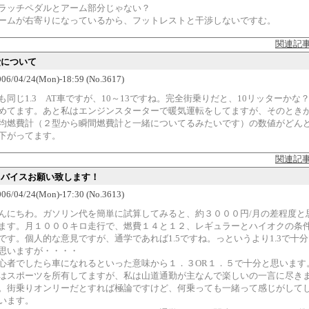
ラッチペダルとアーム部分じゃない？
ームが右寄りになっているから、フットレストと干渉しないですむ。
関連記
費について
6/04/24(Mon)-18:59 (No.3617)
も同じ1.3 AT車ですが、10～13ですね。完全街乗りだと、10リッターかな
めてます。あと私はエンジンスターターで暖気運転をしてますが、そのとき
均燃費計（２型から瞬間燃費計と一緒についてるみたいです）の数値がどん
下がってます。
関連記
アドバイスお願い致します！
6/04/24(Mon)-17:30 (No.3613)
んにちわ。ガソリン代を簡単に試算してみると、約３０００円/月の差程度と
ます。月１０００キロ走行で、燃費１４と１２、レギュラーとハイオクの条
です。個人的な意見ですが、通学であれば1.5ですね。っというより1.3で十
思いますが・・・・
心者でしたら車になれるといった意味から１．３OR１．５で十分と思います
はスポーツを所有してますが、私は山道通勤が主なんで楽しいの一言に尽き
。街乗りオンリーだとすれば極論ですけど、何乗っても一緒って感じがして
います。