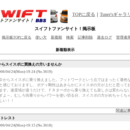
TOPに戻る
｜
Tuner'sギャ
スイフトファンサイト！掲示板
掲示板TOPに戻る
使い方
新着順
検索
記事削除
過去ログ
管理者
新着順表示
FRからスイスポに買換えの方いませんか
6/04/24(Mon)-19:24 (No.3619)
Ｄからスイスポに乗り換えました。フットワークという点ではまったく遜色
と感じておりますし、ボディ剛性はあきらかにスイスポの方が上だと思って
ます。速度域が違うだけで、ＦＲターボから乗り換えても楽しさは変わらな
すよ～。むしろ街乗りからパワーを使い切る分、スイスポの方がめちゃくち
しい！！
関連記
ットレスト
6/04/24(Mon)-19:15 (No.3618)