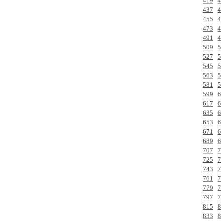
419
4
437
4
455
4
473
4
491
4
509
5
527
5
545
5
563
5
581
5
599
6
617
6
635
6
653
6
671
6
689
6
707
7
725
7
743
7
761
7
779
7
797
7
815
8
833
8