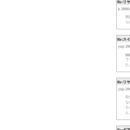
Re:リ
k 2006
焼
ら
Re:
yuji 2
sw
で
た
Re:リ
yuji 2
自
な
ち
ん
Re: