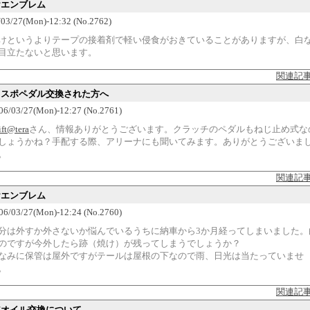
ヤエンブレム
/03/27(Mon)-12:32 (No.2762)
けというよりテープの接着剤で軽い侵食がおきていることがありますが、白
目立たないと思います。
関連記
スイスポペダル交換された方へ
006/03/27(Mon)-12:27 (No.2761)
ift@tera
さん、情報ありがとうございます。クラッチのペダルもねじ止め式な
しょうかね？手配する際、アリーナにも聞いてみます。ありがとうございま
。
関連記
ヤエンブレム
006/03/27(Mon)-12:24 (No.2760)
分は外すか外さないか悩んでいるうちに納車から3か月経ってしまいました。
のですが今外したら跡（焼け）が残ってしまうでしょうか？
なみに保管は屋外ですがテールは屋根の下なので雨、日光は当たっていませ
。
関連記
ギアオイル交換について