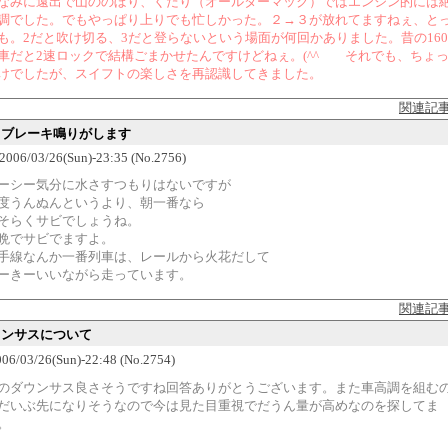
なみに遠出で山ののぼり、くだり（オールターマック）ではエンジン的には
調でした。でもやっぱり上りでも忙しかった。２→３が放れてますねぇ、と
も。2だと吹け切る、3だと登らないという場面が何回かありました。昔の160
車だと2速ロックで結構ごまかせたんですけどねぇ。(^^ゞ それでも、ちょ
けでしたが、スイフトの楽しさを再認識してきました。
関連記
朝、ブレーキ鳴りがします
 2006/03/26(Sun)-23:35 (No.2756)
ーシー気分に水さすつもりはないですが
度うんぬんというより、朝一番なら
そらくサビでしょうね。
晩でサビでますよ。
手線なんか一番列車は、レールから火花だして
ーきーいいながら走っています。
関連記
ダウンサスについて
6/03/26(Sun)-22:48 (No.2754)
のダウンサス良さそうですね回答ありがとうございます。また車高調を組む
だいぶ先になりそうなので今は見た目重視でだうん量が高めなのを探してま
。