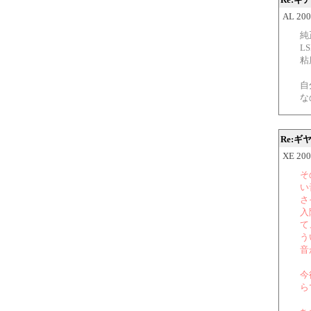
AL 200
純
L
粘
自
な
Re:
XE 200
そ
い
さ
入
て
う
音
今
ら