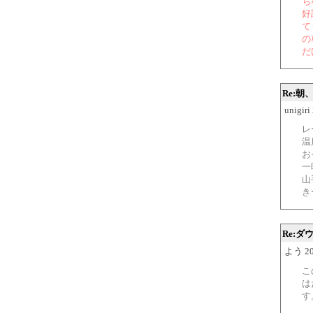
ち
好
て
の
だ
Re:
unigiri
レ
温
お
一
山
き
Re:
よう 200
こ
は
す