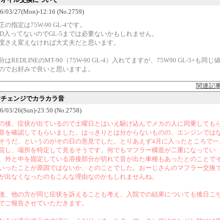
6/03/27(Mon)-12:16 (No.2759)
正の指定は75W-90 GL-4です。
SD入ってないのでGL-5までは必要ないかもしれません。
度さえ変えなければ大丈夫だと思います。
分はREDLINEのMT-90（75W-90 GL-4）入れてますが、75W90 GL-5+も同じ
のでお好みで良いと思いますよ。
関連記
ギヤチェンジでカラカラ音
6/03/26(Sun)-23:50 (No.2758)
の後、症状が出ているので土曜日とはいえ駆け込んでメカの人に同乗しても
音を確認してもらいました。はっきりとは分からないものの、エンジンでは
そうだ、というのがその日の意見でした。とりあえず4月に入ったところで一
院し、場所を特定して見るそうです。何でもマフラー構造が二重になってい
、外と中を固定している溶接部分が切れて音が出た車種もあったとのことで
いったことが原因ではないか、とのことでした。おーじさんのマフラー交換
が出なくなったのもこんな理由なのかもしれませんね。
後、他の方が同じ症状を訴えることも考え、入院での結果についても後日こ
でご報告させていただきます。