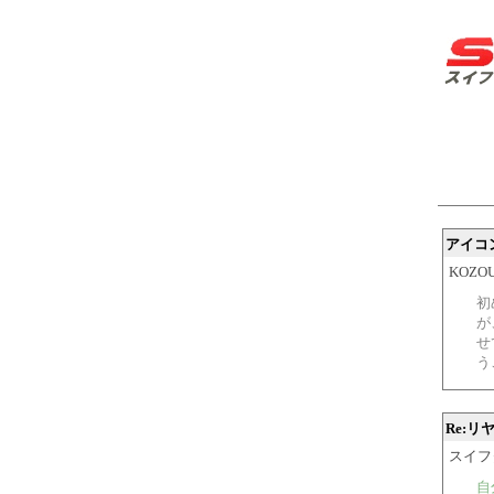
アイコ
KOZO
初
が
せ
う
Re:リ
スイフター
自