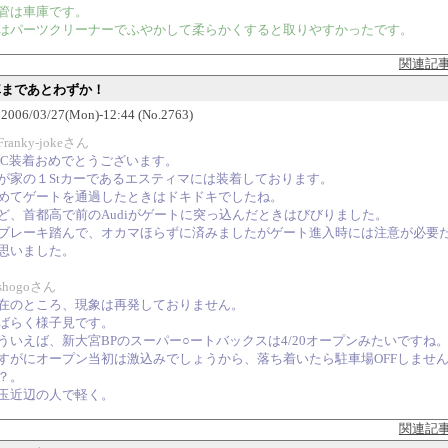
管は車庫です。
はパーツクリーナーでふやかして柔らかくすると取りやすかったです。
関連記
納車まであとわずか！
06/03/27(Mon)-12:44 (No.2763)
ranky-jokeさん
TC装着おめでとうございます。
が家の１Stカーであるエスティマには装着しております。
めてゲートを通過したときはドキドキでしたね。
ど、首都高で前のAudiがゲートに突っ込んだときはびびりました。
ブレーキ踏んで、オカマほらずに済みましたがゲート進入時には注意が必要
思いました。
shogoさん
在のところ、現象は再発しておりません。
ばらく様子見です。
ういえば、新大宮BPのスーパー○ートバックスは4/20オープンみたいですね
すがにオープン当初は激込みでしょうから、落ち着いたら駐車場OFFしませ
？。
玉近辺の人で軽く。
関連記