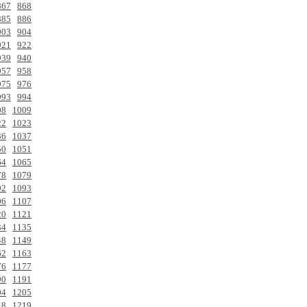
867
868
885
886
903
904
921
922
939
940
957
958
975
976
993
994
08
1009
22
1023
36
1037
50
1051
64
1065
78
1079
92
1093
06
1107
20
1121
34
1135
48
1149
62
1163
76
1177
90
1191
04
1205
18
1219