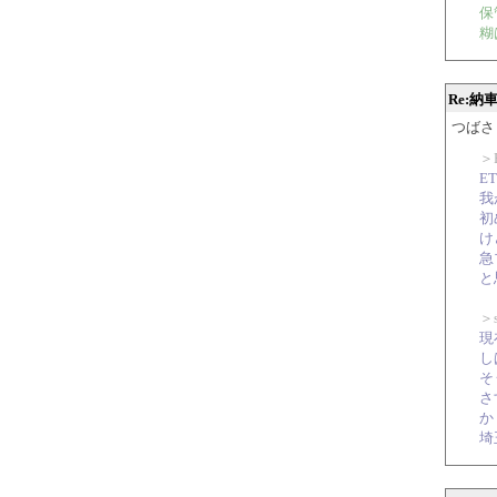
保
糊
Re:
つばさ 20
＞F
E
我
初
け
急
と
＞
現
し
そ
さ
か
埼