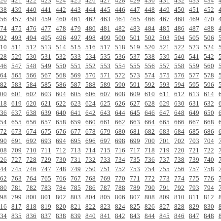
20
421
422
423
424
425
426
427
428
429
430
431
432
433
434
38
439
440
441
442
443
444
445
446
447
448
449
450
451
452
56
457
458
459
460
461
462
463
464
465
466
467
468
469
470
74
475
476
477
478
479
480
481
482
483
484
485
486
487
488
92
493
494
495
496
497
498
499
500
501
502
503
504
505
506
10
511
512
513
514
515
516
517
518
519
520
521
522
523
524
28
529
530
531
532
533
534
535
536
537
538
539
540
541
542
46
547
548
549
550
551
552
553
554
555
556
557
558
559
560
64
565
566
567
568
569
570
571
572
573
574
575
576
577
578
82
583
584
585
586
587
588
589
590
591
592
593
594
595
596
00
601
602
603
604
605
606
607
608
609
610
611
612
613
614
18
619
620
621
622
623
624
625
626
627
628
629
630
631
632
36
637
638
639
640
641
642
643
644
645
646
647
648
649
650
54
655
656
657
658
659
660
661
662
663
664
665
666
667
668
72
673
674
675
676
677
678
679
680
681
682
683
684
685
686
90
691
692
693
694
695
696
697
698
699
700
701
702
703
704
08
709
710
711
712
713
714
715
716
717
718
719
720
721
722
26
727
728
729
730
731
732
733
734
735
736
737
738
739
740
44
745
746
747
748
749
750
751
752
753
754
755
756
757
758
62
763
764
765
766
767
768
769
770
771
772
773
774
775
776
80
781
782
783
784
785
786
787
788
789
790
791
792
793
794
98
799
800
801
802
803
804
805
806
807
808
809
810
811
812
16
817
818
819
820
821
822
823
824
825
826
827
828
829
830
34
835
836
837
838
839
840
841
842
843
844
845
846
847
848