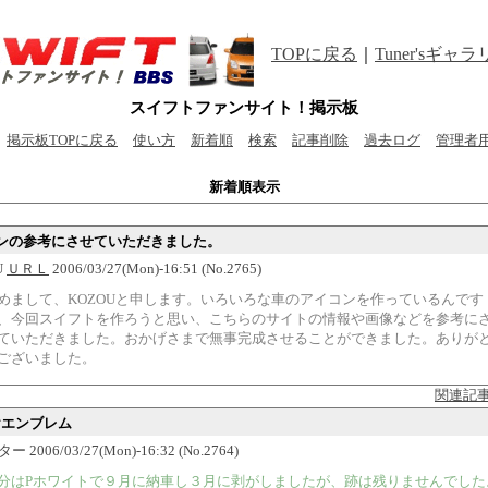
TOPに戻る
｜
Tuner'sギャ
スイフトファンサイト！掲示板
掲示板TOPに戻る
使い方
新着順
検索
記事削除
過去ログ
管理者
新着順表示
ンの参考にさせていただきました。
U
ＵＲＬ
2006/03/27(Mon)-16:51 (No.2765)
めまして、KOZOUと申します。いろいろな車のアイコンを作っているんです
、今回スイフトを作ろうと思い、こちらのサイトの情報や画像などを参考に
ていただきました。おかげさまで無事完成させることができました。ありが
ございました。
関連記
ヤエンブレム
 2006/03/27(Mon)-16:32 (No.2764)
分はPホワイトで９月に納車し３月に剥がしましたが、跡は残りませんでした