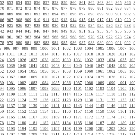
52
853
854
855
856
857
858
859
860
861
862
863
864
865
866
70
871
872
873
874
875
876
877
878
879
880
881
882
883
884
88
889
890
891
892
893
894
895
896
897
898
899
900
901
902
06
907
908
909
910
911
912
913
914
915
916
917
918
919
920
24
925
926
927
928
929
930
931
932
933
934
935
936
937
938
42
943
944
945
946
947
948
949
950
951
952
953
954
955
956
60
961
962
963
964
965
966
967
968
969
970
971
972
973
974
78
979
980
981
982
983
984
985
986
987
988
989
990
991
992
5
996
997
998
999
1000
1001
1002
1003
1004
1005
1006
1007
10
10
1011
1012
1013
1014
1015
1016
1017
1018
1019
1020
1021
10
24
1025
1026
1027
1028
1029
1030
1031
1032
1033
1034
1035
10
38
1039
1040
1041
1042
1043
1044
1045
1046
1047
1048
1049
10
52
1053
1054
1055
1056
1057
1058
1059
1060
1061
1062
1063
10
66
1067
1068
1069
1070
1071
1072
1073
1074
1075
1076
1077
10
80
1081
1082
1083
1084
1085
1086
1087
1088
1089
1090
1091
10
94
1095
1096
1097
1098
1099
1100
1101
1102
1103
1104
1105
11
08
1109
1110
1111
1112
1113
1114
1115
1116
1117
1118
1119
11
22
1123
1124
1125
1126
1127
1128
1129
1130
1131
1132
1133
11
36
1137
1138
1139
1140
1141
1142
1143
1144
1145
1146
1147
11
50
1151
1152
1153
1154
1155
1156
1157
1158
1159
1160
1161
11
64
1165
1166
1167
1168
1169
1170
1171
1172
1173
1174
1175
11
78
1179
1180
1181
1182
1183
1184
1185
1186
1187
1188
1189
11
92
1193
1194
1195
1196
1197
1198
1199
1200
1201
1202
1203
12
06
1207
1208
1209
1210
1211
1212
1213
1214
1215
1216
1217
12