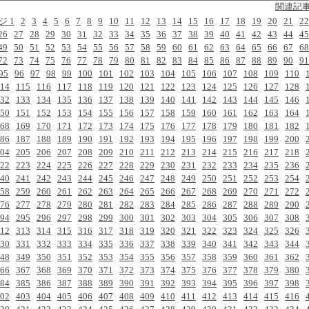
関連記
ジ 1
2
3
4
5
6
7
8
9
10
11
12
13
14
15
16
17
18
19
20
21
22
26
27
28
29
30
31
32
33
34
35
36
37
38
39
40
41
42
43
44
45
49
50
51
52
53
54
55
56
57
58
59
60
61
62
63
64
65
66
67
68
72
73
74
75
76
77
78
79
80
81
82
83
84
85
86
87
88
89
90
91
95
96
97
98
99
100
101
102
103
104
105
106
107
108
109
110
14
115
116
117
118
119
120
121
122
123
124
125
126
127
128
32
133
134
135
136
137
138
139
140
141
142
143
144
145
146
50
151
152
153
154
155
156
157
158
159
160
161
162
163
164
68
169
170
171
172
173
174
175
176
177
178
179
180
181
182
86
187
188
189
190
191
192
193
194
195
196
197
198
199
200
04
205
206
207
208
209
210
211
212
213
214
215
216
217
218
22
223
224
225
226
227
228
229
230
231
232
233
234
235
236
40
241
242
243
244
245
246
247
248
249
250
251
252
253
254
58
259
260
261
262
263
264
265
266
267
268
269
270
271
272
76
277
278
279
280
281
282
283
284
285
286
287
288
289
290
94
295
296
297
298
299
300
301
302
303
304
305
306
307
308
12
313
314
315
316
317
318
319
320
321
322
323
324
325
326
30
331
332
333
334
335
336
337
338
339
340
341
342
343
344
48
349
350
351
352
353
354
355
356
357
358
359
360
361
362
66
367
368
369
370
371
372
373
374
375
376
377
378
379
380
84
385
386
387
388
389
390
391
392
393
394
395
396
397
398
02
403
404
405
406
407
408
409
410
411
412
413
414
415
416