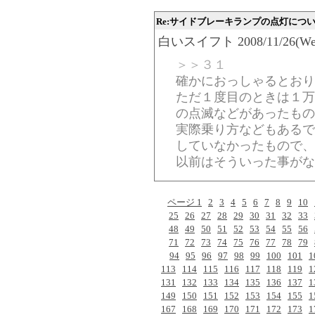
Re:サイドブレーキランプの点灯につ
白いスイフト 2008/11/26(Wed)-
＞＞３１
確かにおっしゃるとおり
ただ１度目のときは１万
の点滅などがあったもの
実際乗り方などもあるで
していなかったもので、
以前はそういった事がな
ページ 1
2
3
4
5
6
7
8
9
10
25
26
27
28
29
30
31
32
33
48
49
50
51
52
53
54
55
56
71
72
73
74
75
76
77
78
79
94
95
96
97
98
99
100
101
1
113
114
115
116
117
118
119
1
131
132
133
134
135
136
137
1
149
150
151
152
153
154
155
1
167
168
169
170
171
172
173
1