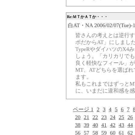
Re:ＭＴかＡＴか・・・
白AT・NA 2006/02/07(Tue)-10
皆さんの考えとは逆行す
ポだからAT」にしまし
TypeRやダイハツのX
しょう。「カリカリでも
良く軽快なフィール」が
MT、ATどちらを選ば
ます。
私もこれまではずっとM
に、いまだに違和感を感
ページ 1
2
3
4
5
6
7
20
21
22
23
24
25
26
38
39
40
41
42
43
44
56
57
58
59
60
61
62