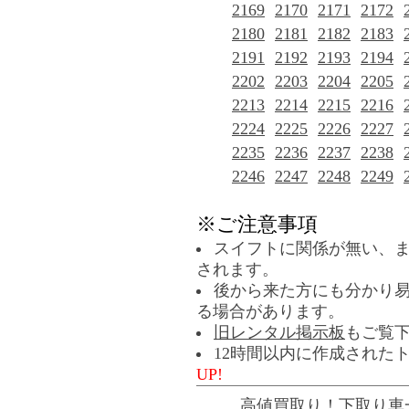
2169
2170
2171
2172
2180
2181
2182
2183
2191
2192
2193
2194
2202
2203
2204
2205
2213
2214
2215
2216
2224
2225
2226
2227
2235
2236
2237
2238
2246
2247
2248
2249
※ご注意事項
スイフトに関係が無い、
されます。
後から来た方にも分かり
る場合があります。
旧レンタル掲示板
もご覧
12時間以内に作成された
UP!
高値買取り！下取り車