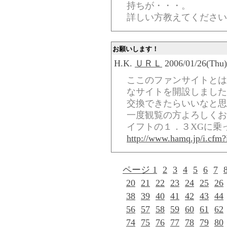
持ちが・・・。
詳しい方教えてください
お願いします！
H.K.
ＵＲＬ
2006/01/26(Thu)
ここのファンサイトとは
なサイトを開設しました
交換できたらいいなと思
一度観覧の方よろしくお
イフトの１．３XGに乗
http://www.hamq.jp/i.cfm?
ページ 1
2
3
4
5
6
7
20
21
22
23
24
25
26
38
39
40
41
42
43
44
56
57
58
59
60
61
62
74
75
76
77
78
79
80