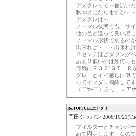
アズグレって一番渋いと
私43才になりますが・
アズグレは～
ノーマル状態でも、サイ
他の色と違って良い感じ
ノーマル形状で乗るのが
出来れば・・・出来れば
２センチほどダウンがベ
あまり低いのは如何にも
何気にＲ３２’ＧＴーＲ
グレーとイイ感じに似て
ってイマダニ陶酔してま
（￣∀+￣）ふっ ←ア
Re:TOPFUELエアクリ
岡田ジャパン 2008/10/21(Tue)-
フィルターとチャンバー
めて固定します。なので