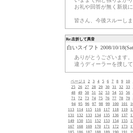
いままで殆ど独りよがり
お礼や回答が無く新規に
皆さん、今後スルーしま
Re:左折して異音
白いスイフト 2008/10/18(Sat)-
ありがとうございます。
違うディーラーを捜して
ページ 1
2
3
4
5
6
7
8
9
10
25
26
27
28
29
30
31
32
33
48
49
50
51
52
53
54
55
56
71
72
73
74
75
76
77
78
79
94
95
96
97
98
99
100
101
1
113
114
115
116
117
118
119
1
131
132
133
134
135
136
137
1
149
150
151
152
153
154
155
1
167
168
169
170
171
172
173
1
185
186
187
188
189
190
191
1