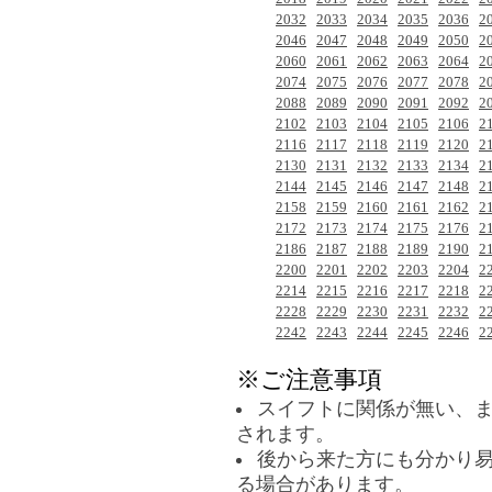
2032
2033
2034
2035
2036
2
2046
2047
2048
2049
2050
2
2060
2061
2062
2063
2064
2
2074
2075
2076
2077
2078
2
2088
2089
2090
2091
2092
2
2102
2103
2104
2105
2106
2
2116
2117
2118
2119
2120
2
2130
2131
2132
2133
2134
2
2144
2145
2146
2147
2148
2
2158
2159
2160
2161
2162
2
2172
2173
2174
2175
2176
2
2186
2187
2188
2189
2190
2
2200
2201
2202
2203
2204
2
2214
2215
2216
2217
2218
2
2228
2229
2230
2231
2232
2
2242
2243
2244
2245
2246
2
※ご注意事項
スイフトに関係が無い、
されます。
後から来た方にも分かり
る場合があります。