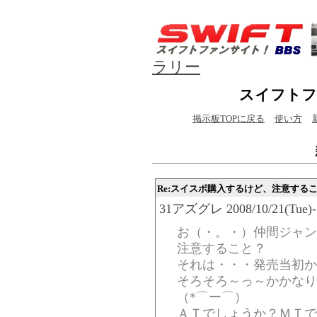
ラリー
スイフトフ
掲示板TOPに戻る
使い方
Re:スイスポ購入するけど、注意する
31アズグレ 2008/10/21(Tue)-1
お（・。・）仲間ジャン
注意すること？
それは・・・発売当初か
そろそろ～っ～かかなり
（*⌒ー⌒）
ＡＴでしょうか？ＭＴで