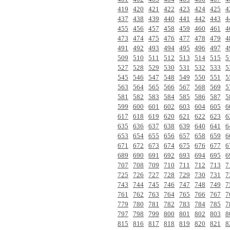
419
420
421
422
423
424
425
4
437
438
439
440
441
442
443
4
455
456
457
458
459
460
461
4
473
474
475
476
477
478
479
4
491
492
493
494
495
496
497
4
509
510
511
512
513
514
515
5
527
528
529
530
531
532
533
5
545
546
547
548
549
550
551
5
563
564
565
566
567
568
569
5
581
582
583
584
585
586
587
5
599
600
601
602
603
604
605
6
617
618
619
620
621
622
623
6
635
636
637
638
639
640
641
6
653
654
655
656
657
658
659
6
671
672
673
674
675
676
677
6
689
690
691
692
693
694
695
6
707
708
709
710
711
712
713
7
725
726
727
728
729
730
731
7
743
744
745
746
747
748
749
7
761
762
763
764
765
766
767
7
779
780
781
782
783
784
785
7
797
798
799
800
801
802
803
8
815
816
817
818
819
820
821
8