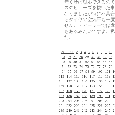
無くせば対応できるので
スのヒューズを抜いた事
なりましたが特に不具合
らタイヤの空気圧も一度
せん。ディーラーでは燃
もあるみたいですよ。私
た。
ページ 1
2
3
4
5
6
7
8
9
10
25
26
27
28
29
30
31
32
33
48
49
50
51
52
53
54
55
56
71
72
73
74
75
76
77
78
79
94
95
96
97
98
99
100
101
1
113
114
115
116
117
118
119
1
131
132
133
134
135
136
137
1
149
150
151
152
153
154
155
1
167
168
169
170
171
172
173
1
185
186
187
188
189
190
191
1
203
204
205
206
207
208
209
2
221
222
223
224
225
226
227
2
239
240
241
242
243
244
245
2