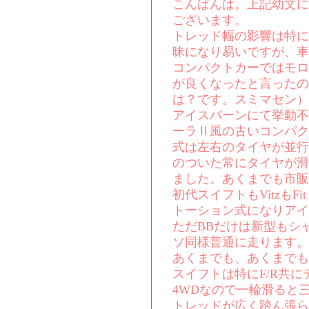
こんばんは。上記幼文に
ございます。
トレッド幅の影響は特に
昧になり易いですが、車
コンパクトカーではモロ
が良くなったと言ったの
は？です。スミマセン）
アイスバーンにて挙動不
ーラⅡ風の古いコンパク
式は左右のタイヤが並行
のついた常にタイヤが滑
ました。あくまでも市販
初代スイフトもVitzも
トーション式になりアイ
ただBBだけは新型もシ
ソ同様普通に走ります。
あくまでも、あくまでも
スイフトは特にF/R共
4WDなので一輪滑ると
トレッドが広く踏ん張ら