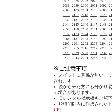
2074
2075
2076
2077
2078
2
2088
2089
2090
2091
2092
2
2102
2103
2104
2105
2106
2
2116
2117
2118
2119
2120
2
2130
2131
2132
2133
2134
2
2144
2145
2146
2147
2148
2
2158
2159
2160
2161
2162
2
2172
2173
2174
2175
2176
2
2186
2187
2188
2189
2190
2
2200
2201
2202
2203
2204
2
2214
2215
2216
2217
2218
2
2228
2229
2230
2231
2232
2
2242
2243
2244
2245
2246
2
※ご注意事項
スイフトに関係が無い、
されます。
後から来た方にも分かり
る場合があります。
旧レンタル掲示板
もご覧
12時間以内に作成された
UP!