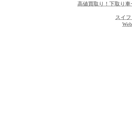
高値買取り！下取り車
スイフ
Web 