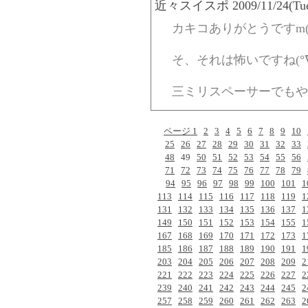
近々スイスポ 2009/11/24(Tue)-
カキコありがとうですm(_
そ、それは怖いですね(°∇
三ミリスペーサーでもや
ページ 1
2
3
4
5
6
7
8
9
10
25
26
27
28
29
30
31
32
33
48
49
50
51
52
53
54
55
56
71
72
73
74
75
76
77
78
79
94
95
96
97
98
99
100
101
1
113
114
115
116
117
118
119
1
131
132
133
134
135
136
137
1
149
150
151
152
153
154
155
1
167
168
169
170
171
172
173
1
185
186
187
188
189
190
191
1
203
204
205
206
207
208
209
2
221
222
223
224
225
226
227
2
239
240
241
242
243
244
245
2
257
258
259
260
261
262
263
2