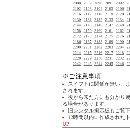
2088
2089
2090
2091
2092
2
2102
2103
2104
2105
2106
2
2116
2117
2118
2119
2120
2
2130
2131
2132
2133
2134
2
2144
2145
2146
2147
2148
2
2158
2159
2160
2161
2162
2
2172
2173
2174
2175
2176
2
2186
2187
2188
2189
2190
2
2200
2201
2202
2203
2204
2
2214
2215
2216
2217
2218
2
2228
2229
2230
2231
2232
2
2242
2243
2244
2245
2246
2
※ご注意事項
スイフトに関係が無い、
されます。
後から来た方にも分かり
る場合があります。
旧レンタル掲示板
もご覧
12時間以内に作成された
UP!