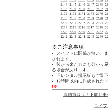
2144
2145
2146
2147
2148
2
2158
2159
2160
2161
2162
2
2172
2173
2174
2175
2176
2
2186
2187
2188
2189
2190
2
2200
2201
2202
2203
2204
2
2214
2215
2216
2217
2218
2
2228
2229
2230
2231
2232
2
2242
2243
2244
2245
2246
2
※ご注意事項
スイフトに関係が無い、
されます。
後から来た方にも分かり
る場合があります。
旧レンタル掲示板
もご覧
12時間以内に作成された
UP!
高値買取り！下取り車
スイフ