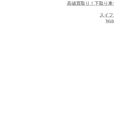
高値買取り！下取り車
スイフ
Web 