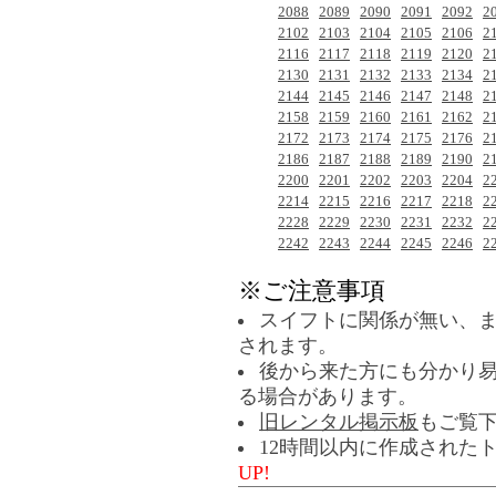
2088
2089
2090
2091
2092
2
2102
2103
2104
2105
2106
2
2116
2117
2118
2119
2120
2
2130
2131
2132
2133
2134
2
2144
2145
2146
2147
2148
2
2158
2159
2160
2161
2162
2
2172
2173
2174
2175
2176
2
2186
2187
2188
2189
2190
2
2200
2201
2202
2203
2204
2
2214
2215
2216
2217
2218
2
2228
2229
2230
2231
2232
2
2242
2243
2244
2245
2246
2
※ご注意事項
スイフトに関係が無い、
されます。
後から来た方にも分かり
る場合があります。
旧レンタル掲示板
もご覧
12時間以内に作成された
UP!