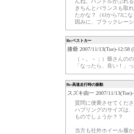
んね。ハンドルがぶれる
きちんとバランスも取れ
たかな？（6Jから7Jに
因みに、ブラックレーシン
Re:ベストカー
膝爺 2007/11/13(Tue)-12:58 (
（－。－；）爺さんのの
「なったら、良い！」っ
Re:高速走行時の振動
スズキ由一 2007/11/13(Tue)-12
質問に便乗させてくださ
ハブリングのサイズは、
ものでしょうか？？
当方も社外ホイール履か