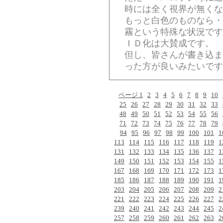
時には全く視界が無くな
もっと白色のものなら・
霧という特殊な状況です
ＩＤ化は大賛成です。
但し、皆さんが書き込ま
った方が良いみたいです
ページ 1
2
3
4
5
6
7
8
9
10
25
26
27
28
29
30
31
32
33
48
49
50
51
52
53
54
55
56
71
72
73
74
75
76
77
78
79
94
95
96
97
98
99
100
101
1
113
114
115
116
117
118
119
1
131
132
133
134
135
136
137
1
149
150
151
152
153
154
155
1
167
168
169
170
171
172
173
1
185
186
187
188
189
190
191
1
203
204
205
206
207
208
209
2
221
222
223
224
225
226
227
2
239
240
241
242
243
244
245
2
257
258
259
260
261
262
263
2