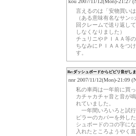
kou 2007/11/12(Mon)-21:27 (
言えるのは「安物買いは
（ある意味有名なサン○
回クレームで送り返して
しなくなりました）
チュリニやＰＩＡＡ等の
ちなみにＰＩＡＡをつけ
す。
Re:ダッシュボードからビビリ音がし
nnr 2007/11/12(Mon)-21:09 (
私の車両は一年前に買っ
カチャカチャ音と音が鳴
れていました。
一年間いろいろと試行
ピラーのカバーを外した
シュボードのコの字にな
入れたところようやく直