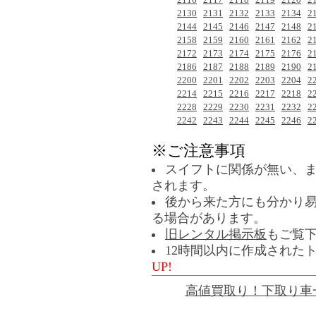
2130
2131
2132
2133
2134
2
2144
2145
2146
2147
2148
2
2158
2159
2160
2161
2162
2
2172
2173
2174
2175
2176
2
2186
2187
2188
2189
2190
2
2200
2201
2202
2203
2204
2
2214
2215
2216
2217
2218
2
2228
2229
2230
2231
2232
2
2242
2243
2244
2245
2246
2
※ご注意事項
スイフトに関係が無い、
されます。
後から来た方にも分かり
る場合があります。
旧レンタル掲示板
もご覧
12時間以内に作成された
UP!
高値買取り！下取り車