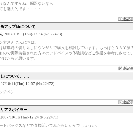
うなんですかね、問題ないなら
ても魅力的です・・・・
関連記
れ角アップkitについて
007/10/11(Thu)-13:54 (No.22473)
ン太さん こんにちは。
は駐車時の切り返しにウンザリで購入を検討しています。もっぱらＤＡＹ派
もので実際装着された方々のアドバイスや体験談などご教授を参考にさせて
だけたらと思います。
関連記
傷直しについて。。。
7/10/11(Thu)-12:57 (No.22472)
ッチペン
関連記
純正リアスポイラー
07/10/11(Thu)-12:24 (No.22471)
ートバックスなどで直接聞いてみたらいかがでしょうか。