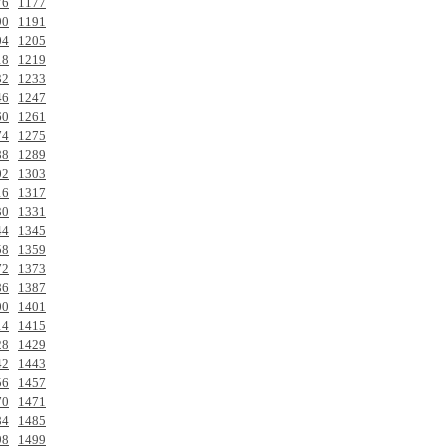
76
1177
90
1191
04
1205
18
1219
32
1233
46
1247
60
1261
74
1275
88
1289
02
1303
16
1317
30
1331
44
1345
58
1359
72
1373
86
1387
00
1401
14
1415
28
1429
42
1443
56
1457
70
1471
84
1485
98
1499