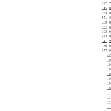
797
7
815
8
833
8
851
8
869
8
887
8
905
9
923
9
941
9
959
9
977
9
99
10
10
10
10
10
10
10
11
11
11
11