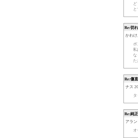
ど
と
Re:切
かわけん 2
ポ
私
な
た
Re:
ナス 200
タ
Re:
アラン 20
オ