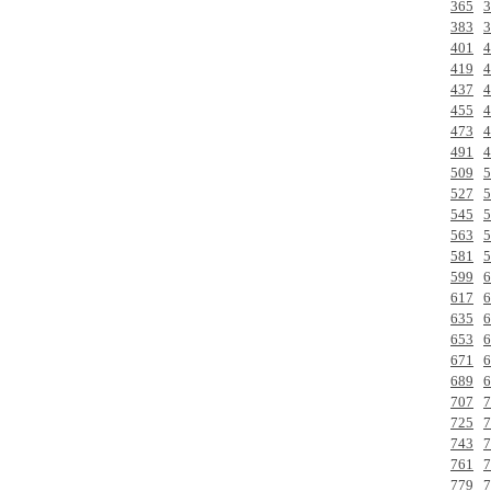
365
3
383
3
401
4
419
4
437
4
455
4
473
4
491
4
509
5
527
5
545
5
563
5
581
5
599
6
617
6
635
6
653
6
671
6
689
6
707
7
725
7
743
7
761
7
779
7