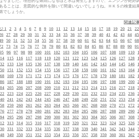
なりました。理想的な燃焼になるほど水は発生しますので、エンジンが絶好
あることは、意図的な例外を除いて間違いないでしょうね。ＨＫＳの検査結
第でしょうか。
関連記
ジ 1
2
3
4
5
6
7
8
9
10
11
12
13
14
15
16
17
18
19
20
21
22
26
27
28
29
30
31
32
33
34
35
36
37
38
39
40
41
42
43
44
45
49
50
51
52
53
54
55
56
57
58
59
60
61
62
63
64
65
66
67
68
72
73
74
75
76
77
78
79
80
81
82
83
84
85
86
87
88
89
90
91
95
96
97
98
99
100
101
102
103
104
105
106
107
108
109
110
14
115
116
117
118
119
120
121
122
123
124
125
126
127
128
32
133
134
135
136
137
138
139
140
141
142
143
144
145
146
50
151
152
153
154
155
156
157
158
159
160
161
162
163
164
68
169
170
171
172
173
174
175
176
177
178
179
180
181
182
86
187
188
189
190
191
192
193
194
195
196
197
198
199
200
04
205
206
207
208
209
210
211
212
213
214
215
216
217
218
22
223
224
225
226
227
228
229
230
231
232
233
234
235
236
40
241
242
243
244
245
246
247
248
249
250
251
252
253
254
58
259
260
261
262
263
264
265
266
267
268
269
270
271
272
76
277
278
279
280
281
282
283
284
285
286
287
288
289
290
94
295
296
297
298
299
300
301
302
303
304
305
306
307
308
12
313
314
315
316
317
318
319
320
321
322
323
324
325
326
30
331
332
333
334
335
336
337
338
339
340
341
342
343
344
48
349
350
351
352
353
354
355
356
357
358
359
360
361
362