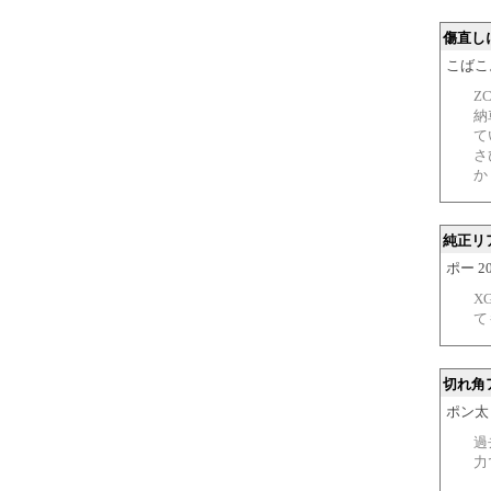
傷直し
こばこ。 2
Z
納
て
さ
か
純正リ
ポー 200
X
て
切れ角
ポン太 20
過
力