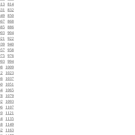
813
814
831
832
849
850
867
868
885
886
903
904
921
922
939
940
957
958
975
976
993
994
08
1009
22
1023
36
1037
50
1051
64
1065
78
1079
92
1093
06
1107
20
1121
34
1135
48
1149
62
1163