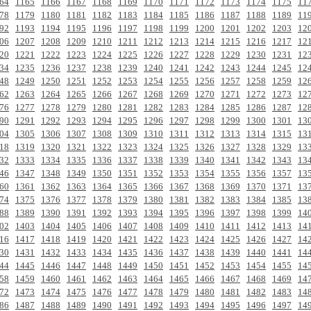
64
1165
1166
1167
1168
1169
1170
1171
1172
1173
1174
1175
11
78
1179
1180
1181
1182
1183
1184
1185
1186
1187
1188
1189
11
92
1193
1194
1195
1196
1197
1198
1199
1200
1201
1202
1203
12
06
1207
1208
1209
1210
1211
1212
1213
1214
1215
1216
1217
12
20
1221
1222
1223
1224
1225
1226
1227
1228
1229
1230
1231
12
34
1235
1236
1237
1238
1239
1240
1241
1242
1243
1244
1245
12
48
1249
1250
1251
1252
1253
1254
1255
1256
1257
1258
1259
12
62
1263
1264
1265
1266
1267
1268
1269
1270
1271
1272
1273
12
76
1277
1278
1279
1280
1281
1282
1283
1284
1285
1286
1287
12
90
1291
1292
1293
1294
1295
1296
1297
1298
1299
1300
1301
13
04
1305
1306
1307
1308
1309
1310
1311
1312
1313
1314
1315
13
18
1319
1320
1321
1322
1323
1324
1325
1326
1327
1328
1329
13
32
1333
1334
1335
1336
1337
1338
1339
1340
1341
1342
1343
13
46
1347
1348
1349
1350
1351
1352
1353
1354
1355
1356
1357
13
60
1361
1362
1363
1364
1365
1366
1367
1368
1369
1370
1371
13
74
1375
1376
1377
1378
1379
1380
1381
1382
1383
1384
1385
13
88
1389
1390
1391
1392
1393
1394
1395
1396
1397
1398
1399
14
02
1403
1404
1405
1406
1407
1408
1409
1410
1411
1412
1413
14
16
1417
1418
1419
1420
1421
1422
1423
1424
1425
1426
1427
14
30
1431
1432
1433
1434
1435
1436
1437
1438
1439
1440
1441
14
44
1445
1446
1447
1448
1449
1450
1451
1452
1453
1454
1455
14
58
1459
1460
1461
1462
1463
1464
1465
1466
1467
1468
1469
14
72
1473
1474
1475
1476
1477
1478
1479
1480
1481
1482
1483
14
86
1487
1488
1489
1490
1491
1492
1493
1494
1495
1496
1497
14