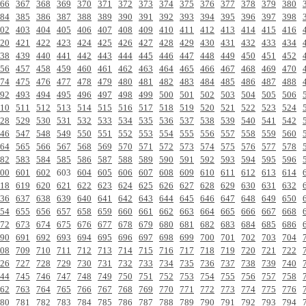
66
367
368
369
370
371
372
373
374
375
376
377
378
379
380
84
385
386
387
388
389
390
391
392
393
394
395
396
397
398
02
403
404
405
406
407
408
409
410
411
412
413
414
415
416
20
421
422
423
424
425
426
427
428
429
430
431
432
433
434
38
439
440
441
442
443
444
445
446
447
448
449
450
451
452
56
457
458
459
460
461
462
463
464
465
466
467
468
469
470
74
475
476
477
478
479
480
481
482
483
484
485
486
487
488
92
493
494
495
496
497
498
499
500
501
502
503
504
505
506
10
511
512
513
514
515
516
517
518
519
520
521
522
523
524
28
529
530
531
532
533
534
535
536
537
538
539
540
541
542
46
547
548
549
550
551
552
553
554
555
556
557
558
559
560
64
565
566
567
568
569
570
571
572
573
574
575
576
577
578
82
583
584
585
586
587
588
589
590
591
592
593
594
595
596
00
601
602
603
604
605
606
607
608
609
610
611
612
613
614
18
619
620
621
622
623
624
625
626
627
628
629
630
631
632
36
637
638
639
640
641
642
643
644
645
646
647
648
649
650
54
655
656
657
658
659
660
661
662
663
664
665
666
667
668
72
673
674
675
676
677
678
679
680
681
682
683
684
685
686
90
691
692
693
694
695
696
697
698
699
700
701
702
703
704
08
709
710
711
712
713
714
715
716
717
718
719
720
721
722
26
727
728
729
730
731
732
733
734
735
736
737
738
739
740
44
745
746
747
748
749
750
751
752
753
754
755
756
757
758
62
763
764
765
766
767
768
769
770
771
772
773
774
775
776
80
781
782
783
784
785
786
787
788
789
790
791
792
793
794