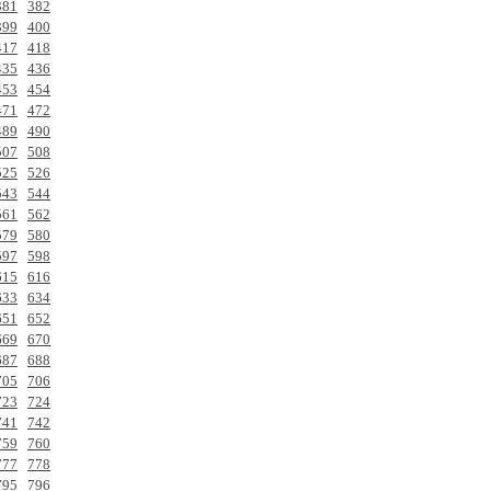
381
382
399
400
417
418
435
436
453
454
471
472
489
490
507
508
525
526
543
544
561
562
579
580
597
598
615
616
633
634
651
652
669
670
687
688
705
706
723
724
741
742
759
760
777
778
795
796