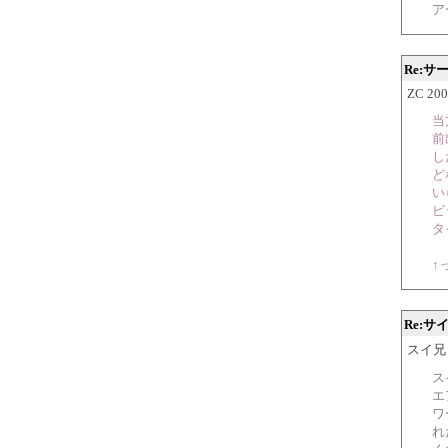
ア
Re:サ
ZC 200
当
前
し
ど
い
ビ
タ
↑
Re:サ
スイ兄 20
ス
エ
ワ
れ