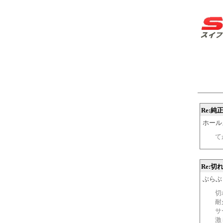
Re:
ホールズワ
て
Re:切
ぶらぶら 2
切
耐
サ
激