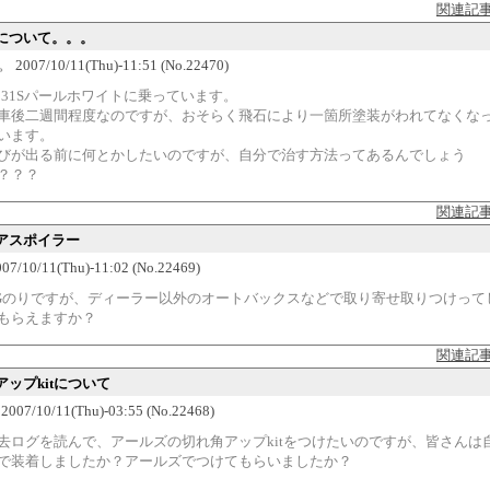
関連記
について。。。
007/10/11(Thu)-11:51 (No.22470)
C31Sパールホワイトに乗っています。
車後二週間程度なのですが、おそらく飛石により一箇所塗装がわれてなくな
います。
びが出る前に何とかしたいのですが、自分で治す方法ってあるんでしょう
？？？
関連記
アスポイラー
7/10/11(Thu)-11:02 (No.22469)
Gのりですが、ディーラー以外のオートバックスなどで取り寄せ取りつけって
もらえますか？
関連記
アップkitについて
07/10/11(Thu)-03:55 (No.22468)
去ログを読んで、アールズの切れ角アップkitをつけたいのですが、皆さんは
で装着しましたか？アールズでつけてもらいましたか？