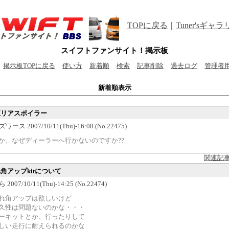
TOPに戻る
｜
Tuner'sギャ
スイフトファンサイト！掲示板
掲示板TOPに戻る
使い方
新着順
検索
記事削除
過去ログ
管理者
新着順表示
純正リアスポイラー
ース 2007/10/11(Thu)-16:08 (No.22475)
か、なぜディーラーへ行かないのですか??
関連記
れ角アップkitについて
007/10/11(Thu)-14:25 (No.22474)
れ角アップは欲しいけど
久性は問題ないのかな・・・
ーキットとか、行ったりして
しい走行に耐えられるのかな