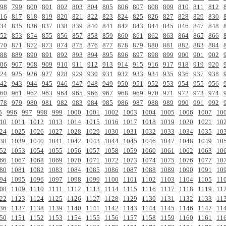
98
799
800
801
802
803
804
805
806
807
808
809
810
811
812
16
817
818
819
820
821
822
823
824
825
826
827
828
829
830
34
835
836
837
838
839
840
841
842
843
844
845
846
847
848
52
853
854
855
856
857
858
859
860
861
862
863
864
865
866
70
871
872
873
874
875
876
877
878
879
880
881
882
883
884
88
889
890
891
892
893
894
895
896
897
898
899
900
901
902
06
907
908
909
910
911
912
913
914
915
916
917
918
919
920
24
925
926
927
928
929
930
931
932
933
934
935
936
937
938
42
943
944
945
946
947
948
949
950
951
952
953
954
955
956
60
961
962
963
964
965
966
967
968
969
970
971
972
973
974
78
979
980
981
982
983
984
985
986
987
988
989
990
991
992
5
996
997
998
999
1000
1001
1002
1003
1004
1005
1006
1007
10
10
1011
1012
1013
1014
1015
1016
1017
1018
1019
1020
1021
10
24
1025
1026
1027
1028
1029
1030
1031
1032
1033
1034
1035
10
38
1039
1040
1041
1042
1043
1044
1045
1046
1047
1048
1049
10
52
1053
1054
1055
1056
1057
1058
1059
1060
1061
1062
1063
10
66
1067
1068
1069
1070
1071
1072
1073
1074
1075
1076
1077
10
80
1081
1082
1083
1084
1085
1086
1087
1088
1089
1090
1091
10
94
1095
1096
1097
1098
1099
1100
1101
1102
1103
1104
1105
11
08
1109
1110
1111
1112
1113
1114
1115
1116
1117
1118
1119
11
22
1123
1124
1125
1126
1127
1128
1129
1130
1131
1132
1133
11
36
1137
1138
1139
1140
1141
1142
1143
1144
1145
1146
1147
11
50
1151
1152
1153
1154
1155
1156
1157
1158
1159
1160
1161
11