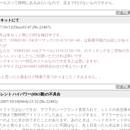
ールズって静岡にあるみたいなので、店まで行けないものですから。
関連記
ーキットにて
7/10/11(Thu)-03:47 (No.22467)
方は冬セット用に15吋を検討中です。
出で「ENKEI RC-T4(ターマック) 15×6.5J 5H +40」は装着可能のお話しがあ
たが
なたか「ENKEI RC-G4(グラベル) 15×6.5J 5H +50」のマッチングをご存知の
らっしゃいましたらご伝授いただければ幸いです。
ッグキャリパー対応ホイールなので大丈夫とは思いますが。
イヤサイズは185/60R15(外径合わせ)で考えています。
っと思ったら過去ログ検索で見つかりました！すみません。。
関連記
イレント ハイパワー(HKS製)の不具合
07/10/10(Wed)-23:52 (No.22465)
イフトではないですが、デフ下のノーブランド直管入れて、ＬＬＣの全交換
ア抜きで数時間アイドリングしたあと、レーシングすると、マフラーからシ
ーのように水が出てきたことがあります。あのときは、ヘッドガスケットや
たかと焦りました。でもエンジンに不調はなく、丸１日走ったら水は全く出