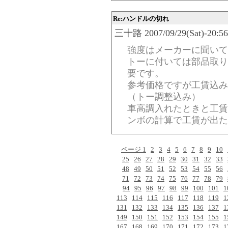
Re:ハンドルの切れ
三十路 2007/09/29(Sat)-20:56
強度はメーカーに聞いて
トーに付いては部品取り
要です。
参考価格ですが工賃込みで
（トー調整込み）
車高調入れたときと工賃
ンボの計算で工賃が出た
ページ 1
2
3
4
5
6
7
8
9
10
25
26
27
28
29
30
31
32
33
48
49
50
51
52
53
54
55
56
71
72
73
74
75
76
77
78
79
94
95
96
97
98
99
100
101
1
113
114
115
116
117
118
119
1
131
132
133
134
135
136
137
1
149
150
151
152
153
154
155
1
167
168
169
170
171
172
173
1