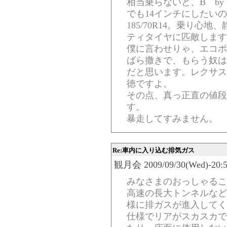
相当乗らないと、B b
でも14インチにしたい
185/70R14。乗り
ティタイヤに匹敵します
僕に言わせりゃ、エコポ
ばら撒きで、もらう奴は
だと思います。レクサス
徳ですよ。
その点、真っ正直の値段
す。
暴走してすみません。
Re:車内に入り込む排気ガス
観月会 2009/09/30(Wed)-20:5
みなさまのおっしゃるこ
高速の長大トンネルなど
様に排ガスが進入してく
仕様でリアがスカスカで