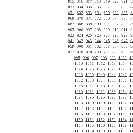
815
816
817
818
819
820
821
8
833
834
835
836
837
838
839
8
851
852
853
854
855
856
857
8
869
870
871
872
873
874
875
8
887
888
889
890
891
892
893
8
905
906
907
908
909
910
911
9
923
924
925
926
927
928
929
9
941
942
943
944
945
946
947
9
959
960
961
962
963
964
965
9
977
978
979
980
981
982
983
9
995
996
997
998
999
1000
1
1010
1011
1012
1013
1014
1
1024
1025
1026
1027
1028
1
1038
1039
1040
1041
1042
1
1052
1053
1054
1055
1056
1
1066
1067
1068
1069
1070
1
1080
1081
1082
1083
1084
1
1094
1095
1096
1097
1098
1
1108
1109
1110
1111
1112
1
1122
1123
1124
1125
1126
1
1136
1137
1138
1139
1140
1
1150
1151
1152
1153
1154
1
1164
1165
1166
1167
1168
1
1178
1179
1180
1181
1182
1