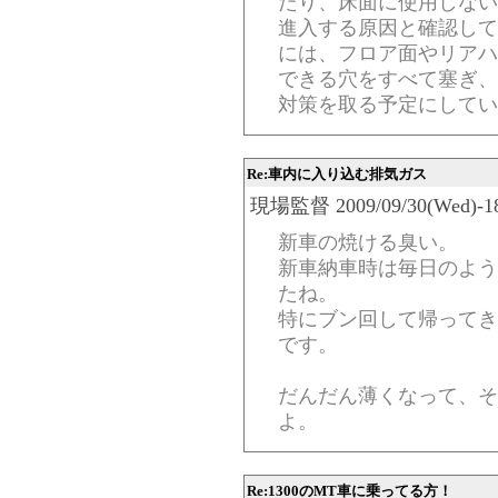
たり、床面に使用しない
進入する原因と確認して
には、フロア面やリアハ
できる穴をすべて塞ぎ、
対策を取る予定にしてい
Re:車内に入り込む排気ガス
現場監督 2009/09/30(Wed)-18:
新車の焼ける臭い。
新車納車時は毎日のよう
たね。
特にブン回して帰ってき
です。
だんだん薄くなって、そ
よ。
Re:1300のMT車に乗ってる方！