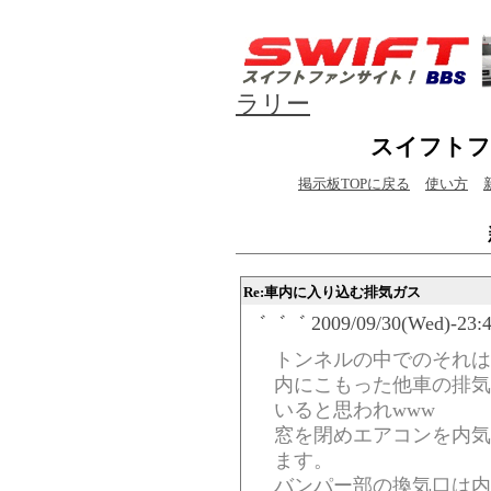
ラリー
スイフトフ
掲示板TOPに戻る
使い方
Re:車内に入り込む排気ガス
゛゛゛ 2009/09/30(Wed)-23:4
トンネルの中でのそれは
内にこもった他車の排気
いると思われwww
窓を閉めエアコンを内気
ます。
バンパー部の換気口は内