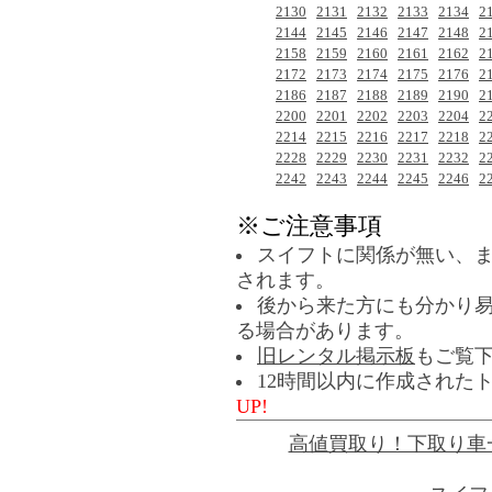
2130
2131
2132
2133
2134
2
2144
2145
2146
2147
2148
2
2158
2159
2160
2161
2162
2
2172
2173
2174
2175
2176
2
2186
2187
2188
2189
2190
2
2200
2201
2202
2203
2204
2
2214
2215
2216
2217
2218
2
2228
2229
2230
2231
2232
2
2242
2243
2244
2245
2246
2
※ご注意事項
スイフトに関係が無い、
されます。
後から来た方にも分かり
る場合があります。
旧レンタル掲示板
もご覧
12時間以内に作成された
UP!
高値買取り！下取り車