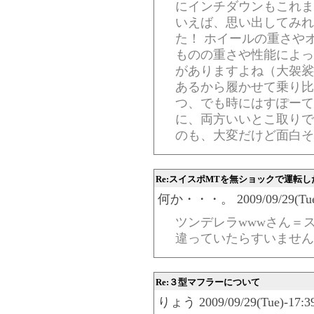
にインチダウンもこれまた奥
いえば、思い出してみれば
た！ ホイールの重さや
ものの重さや性能によっ
がありますよね（大袈裟
あるから履かせて乗り比
つ、でも時にはすぽーて
に、両方いいとこ取りで
のも、大変だけど面白そ
Re:スイスポMTを無ショックで運転し
何か・・・。 2009/09/29(Tue)-
ツンデレラwwwさん＝
違っていたらすいませんm(
Re:３型マフラーについて
りょう 2009/09/29(Tue)-17:39