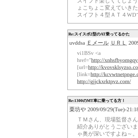
スイフト楽しくてしょう
ょこちょこ変えていきた
スイフト４型ＡＴ４WD
Re:スイスポ2型のAT乗ってるかた
uvddsa
Ｅメール
ＵＲＬ
2009
vi1BSv <a
href="
http://xnhsfbyomgq
[url=
http://kvovsklsyzso.c
[link=
http://kcvwtnetpnge
http://gjjckxrktpvz.com/
Re:1300のMT車に乗ってる方！
栗坊や 2009/09/29(Tue)-21:18
ＴＭさん、現場監督さん
紹介ありがとうございます
ゃ奥が深いですよね～。