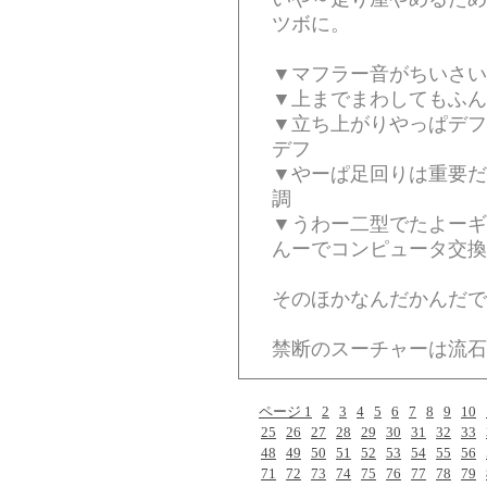
ツボに。
▼マフラー音がちいさい
▼上までまわしてもふん
▼立ち上がりやっぱデフ
デフ
▼やーぱ足回りは重要だ
調
▼うわー二型でたよーギ
んーでコンピュータ交換
そのほかなんだかんだで
禁断のスーチャーは流石に
ページ 1
2
3
4
5
6
7
8
9
10
25
26
27
28
29
30
31
32
33
48
49
50
51
52
53
54
55
56
71
72
73
74
75
76
77
78
79