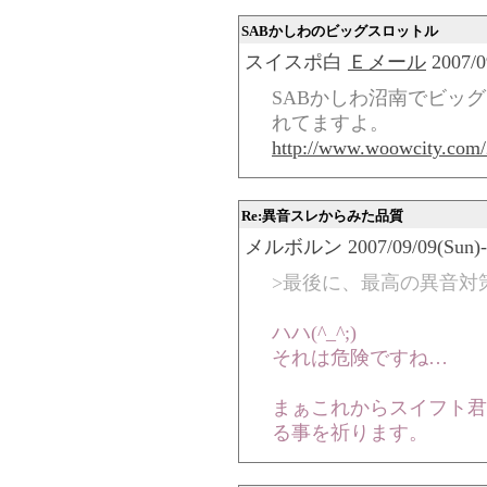
SABかしわのビッグスロットル
スイスポ白
Ｅメール
2007/0
SABかしわ沼南でビッ
れてますよ。
http://www.woowcity.com/
Re:異音スレからみた品質
メルボルン 2007/09/09(Sun)-07
>最後に、最高の異音対
ハハ(^_^;)
それは危険ですね…
まぁこれからスイフト君
る事を祈ります。