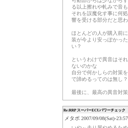
可動部からは少なからず
る以上擦れや軋みで音も
それを誤魔化す事に何処
響を受ける部分だと思わ
ほとんどの人が購入前に
装が今より安っぽかった
い？
というわけで異音はそれ
ないのかな
自分で何かしらの対策を
で諦めるってのは無し？
最後に、最高の異音対策
Re:RRP スーパーECUパワーチェック
メタボ 2007/09/08(Sat)-23:57
いや～走り屋やめるため