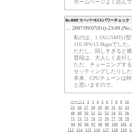
ホームページよく読んで
Re:RRP スーパーECUパワーチェック
... 2007/09/07(Fri)-23:09 (No
私のは、1.3XG/5MT(1
110.3PS/13.9kgmでした
ただし、回しすぎると燃費
普段は、大人しく走行し
ただ、チューニングする
セッティングしたりした
本来、CPUチューンは
と思いますので。
ページ 1
2
3
4
5
6
7
8
9
10
25
26
27
28
29
30
31
32
33
48
49
50
51
52
53
54
55
56
71
72
73
74
75
76
77
78
79
94
95
96
97
98
99
100
101
1
113
114
115
116
117
118
119
1