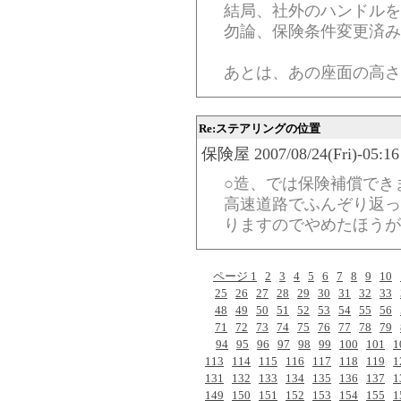
結局、社外のハンドルを
勿論、保険条件変更済み
あとは、あの座面の高さ
Re:ステアリングの位置
保険屋 2007/08/24(Fri)-05:16
○造、では保険補償でき
高速道路でふんぞり返っ
りますのでやめたほうが
ページ 1
2
3
4
5
6
7
8
9
10
25
26
27
28
29
30
31
32
33
48
49
50
51
52
53
54
55
56
71
72
73
74
75
76
77
78
79
94
95
96
97
98
99
100
101
1
113
114
115
116
117
118
119
1
131
132
133
134
135
136
137
1
149
150
151
152
153
154
155
1