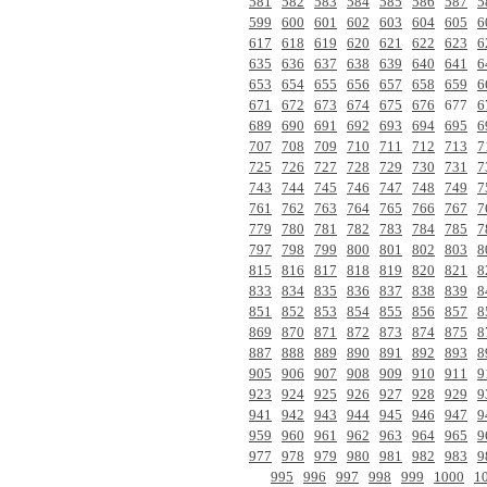
581
582
583
584
585
586
587
5
599
600
601
602
603
604
605
6
617
618
619
620
621
622
623
6
635
636
637
638
639
640
641
6
653
654
655
656
657
658
659
6
671
672
673
674
675
676
677
6
689
690
691
692
693
694
695
6
707
708
709
710
711
712
713
7
725
726
727
728
729
730
731
7
743
744
745
746
747
748
749
7
761
762
763
764
765
766
767
7
779
780
781
782
783
784
785
7
797
798
799
800
801
802
803
8
815
816
817
818
819
820
821
8
833
834
835
836
837
838
839
8
851
852
853
854
855
856
857
8
869
870
871
872
873
874
875
8
887
888
889
890
891
892
893
8
905
906
907
908
909
910
911
9
923
924
925
926
927
928
929
9
941
942
943
944
945
946
947
9
959
960
961
962
963
964
965
9
977
978
979
980
981
982
983
9
995
996
997
998
999
1000
1