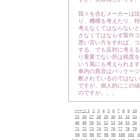
我々を含むメーカーは設
り、機構を考えたり、特
考えなくてはならないと
さなくてはならず製作コ
悪い言い方をすれば、コ
する、でも反対に考える
り重要でない所は精度を
いう風にも考えられます
車内の異音はパッケージ
断されているのではない
ですが、個人的にこの値
のですが。。。
ページ 1
2
3
4
5
6
7
8
9
10
25
26
27
28
29
30
31
32
33
48
49
50
51
52
53
54
55
56
71
72
73
74
75
76
77
78
79
94
95
96
97
98
99
100
101
1