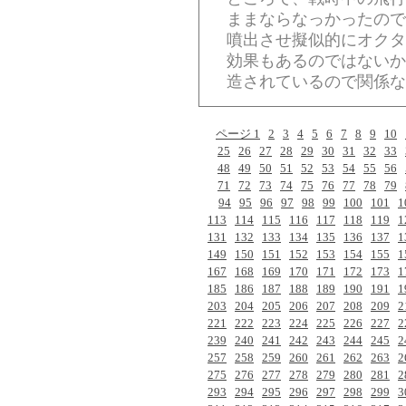
ままならなっかったので
噴出させ擬似的にオクタ
効果もあるのではないか
造されているので関係な
ページ 1
2
3
4
5
6
7
8
9
10
25
26
27
28
29
30
31
32
33
48
49
50
51
52
53
54
55
56
71
72
73
74
75
76
77
78
79
94
95
96
97
98
99
100
101
1
113
114
115
116
117
118
119
1
131
132
133
134
135
136
137
1
149
150
151
152
153
154
155
1
167
168
169
170
171
172
173
1
185
186
187
188
189
190
191
1
203
204
205
206
207
208
209
2
221
222
223
224
225
226
227
2
239
240
241
242
243
244
245
2
257
258
259
260
261
262
263
2
275
276
277
278
279
280
281
2
293
294
295
296
297
298
299
3