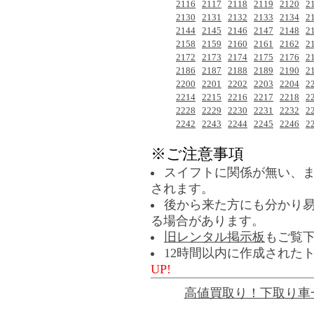
2116
2117
2118
2119
2120
2
2130
2131
2132
2133
2134
2
2144
2145
2146
2147
2148
2
2158
2159
2160
2161
2162
2
2172
2173
2174
2175
2176
2
2186
2187
2188
2189
2190
2
2200
2201
2202
2203
2204
2
2214
2215
2216
2217
2218
2
2228
2229
2230
2231
2232
2
2242
2243
2244
2245
2246
2
※ご注意事項
スイフトに関係が無い、
されます。
後から来た方にも分かり
る場合があります。
旧レンタル掲示板
もご覧
12時間以内に作成された
UP!
高値買取り！下取り車