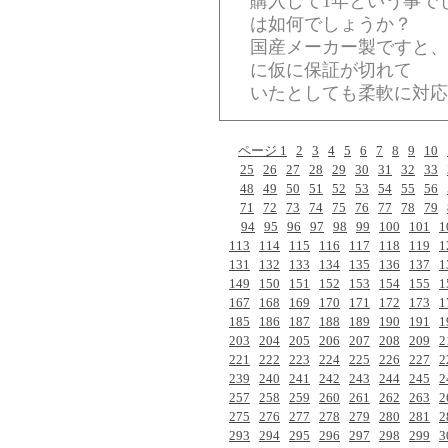
購入して1年という事で
は如何でしょうか？
国産メーカー製ですと、
に仮に保証が切れて
いたとしても柔軟に対応
ページ 1
2
3
4
5
6
7
8
9
10
25
26
27
28
29
30
31
32
33
48
49
50
51
52
53
54
55
56
71
72
73
74
75
76
77
78
79
94
95
96
97
98
99
100
101
1
113
114
115
116
117
118
119
1
131
132
133
134
135
136
137
1
149
150
151
152
153
154
155
1
167
168
169
170
171
172
173
1
185
186
187
188
189
190
191
1
203
204
205
206
207
208
209
2
221
222
223
224
225
226
227
2
239
240
241
242
243
244
245
2
257
258
259
260
261
262
263
2
275
276
277
278
279
280
281
2
293
294
295
296
297
298
299
3