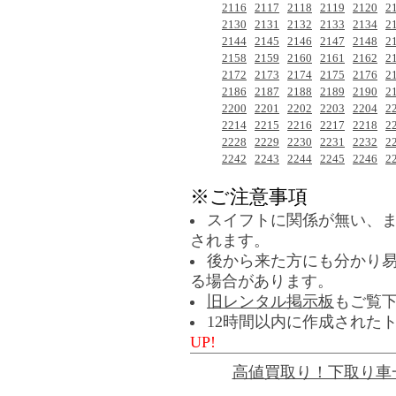
2116
2117
2118
2119
2120
2
2130
2131
2132
2133
2134
2
2144
2145
2146
2147
2148
2
2158
2159
2160
2161
2162
2
2172
2173
2174
2175
2176
2
2186
2187
2188
2189
2190
2
2200
2201
2202
2203
2204
2
2214
2215
2216
2217
2218
2
2228
2229
2230
2231
2232
2
2242
2243
2244
2245
2246
2
※ご注意事項
スイフトに関係が無い、
されます。
後から来た方にも分かり
る場合があります。
旧レンタル掲示板
もご覧
12時間以内に作成された
UP!
高値買取り！下取り車