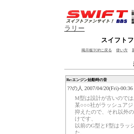
ラリー
スイフトフ
掲示板TOPに戻る
使い方
Re:エンジン始動時の音
??の人 2007/04/20(Fri)-00:36
M型は設計が古いのでは
某○○○社がラッシュア
抑えたので、それ以外の
けです、
以前のG型とF型はラッ
た、