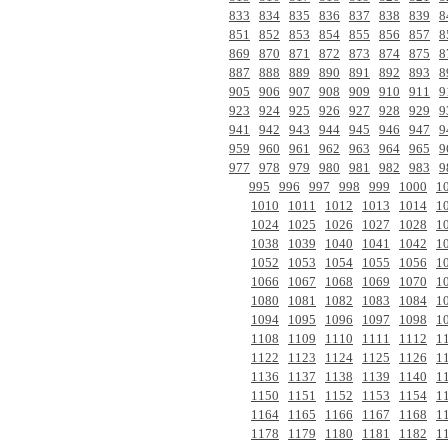
833
834
835
836
837
838
839
8
851
852
853
854
855
856
857
8
869
870
871
872
873
874
875
8
887
888
889
890
891
892
893
8
905
906
907
908
909
910
911
9
923
924
925
926
927
928
929
9
941
942
943
944
945
946
947
9
959
960
961
962
963
964
965
9
977
978
979
980
981
982
983
9
995
996
997
998
999
1000
1
1010
1011
1012
1013
1014
1
1024
1025
1026
1027
1028
1
1038
1039
1040
1041
1042
1
1052
1053
1054
1055
1056
1
1066
1067
1068
1069
1070
1
1080
1081
1082
1083
1084
1
1094
1095
1096
1097
1098
1
1108
1109
1110
1111
1112
1
1122
1123
1124
1125
1126
1
1136
1137
1138
1139
1140
1
1150
1151
1152
1153
1154
1
1164
1165
1166
1167
1168
1
1178
1179
1180
1181
1182
1