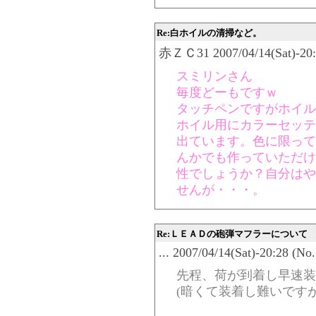
Re:白ホイルの清掃など。
赤ＺＣ31 2007/04/14(Sat)-20:
スミリンさん
毎度どーもですｗ
タッチペンですがホイル
ホイル用にカラーセッテ
出ています。色に限って
んかでも作っていただけ
性でしょうか？自分はや
せんが・・・。
Re:ＬＥＡＤの砲弾マフラーについて
... 2007/04/14(Sat)-20:28 (No
先程、荷が到着し早速装
(暗くて装着し難いですが(