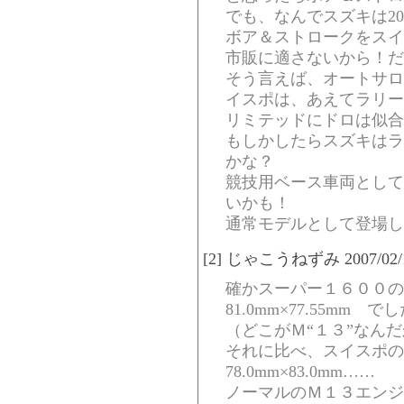
でも、なんでスズキは20
ボア＆ストロークをスイ
市販に適さないから！だ
そう言えば、オートサロ
イスポは、あえてラリー
リミテッドにドロは似合
もしかしたらスズキはラ
かな？
競技用ベース車両として
いかも！
通常モデルとして登場し
[2] じゃこうねずみ 2007/02/12(
確かスーパー１６００の
81.0mm×77.55mm
（どこがＭ“１３”なん
それに比べ、スイスポの
78.0mm×83.0mm……
ノーマルのＭ１３エンジ