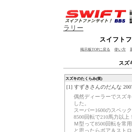
ラリー
スイフトフ
掲示板TOPに戻る
使い方
スズ
スズキのたくらみ(笑)
[1] すずきさんのだんな 2007/02/
偶然ディーラーでスズキ
した。
スーパー1600のスペッ
8500回転で210馬力以上
Ｍ型って8500回転を常
と思ったらボア＆ストロ