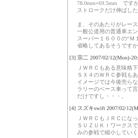
78.0mm×69.5mm 
ストロークだけ伸ばした
ま、そのあたりがレース
一般公道用の普通車エン
スーパー１６００の“Ｍ
省略してあるそうですか
[3] 宗二 2007/02/12(Mon)-20
ＪＷＲＣもある意味格下
ＳＸ４のＷＲＣ参戦もあ
イメージでは今後売らな
ラリーのベース車って言
だけですし・・・。
[4] スズキswift 2007/02/12(M
ＪＷＲＣもＪＲＣになっ
ＳＵＺＵＫＩワークスで
みの参戦で縮小していく