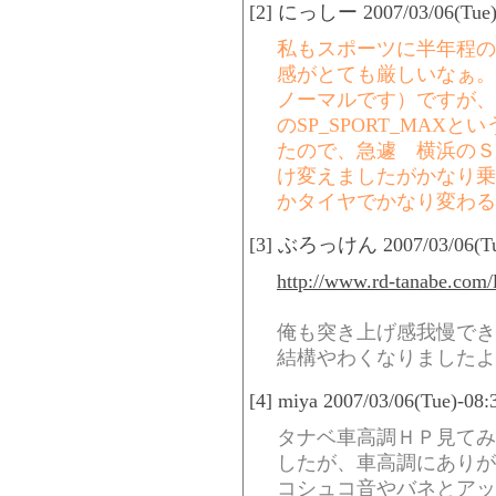
[2] にっしー 2007/03/06(Tue)-
私もスポーツに半年程の
感がとても厳しいなぁ。
ノーマルです）ですが、
のSP_SPORT_MA
たので、急遽 横浜のＳ
け変えましたがかなり乗
かタイヤでかなり変わる
[3] ぶろっけん 2007/03/06(Tue
http://www.rd-tanabe.com/l
俺も突き上げ感我慢でき
結構やわくなりましたよ
[4] miya 2007/03/06(Tue)-08
タナベ車高調ＨＰ見てみ
したが、車高調にありが
コシュコ音やバネとアッ