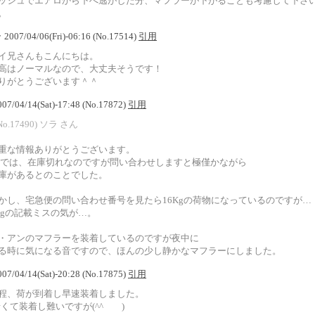
ッシュでエアロから下へ逃がした分、マフラーが下がることも考慮して下さ
。
 2007/04/06(Fri)-06:16 (No.17514)
引用
イ兄さんもこんにちは。
高はノーマルなので、大丈夫そうです！
りがとうございます＾＾
 2007/04/14(Sat)-17:48 (No.17872)
引用
No.17490) ソラ さん
重な情報ありがとうございます。
Pでは、在庫切れなのですが問い合わせしますと極僅かながら
庫があるとのことでした。
かし、宅急便の問い合わせ番号を見たら16Kgの荷物になっているのですが…
Kgの記載ミスの気が…。
・アンのマフラーを装着しているのですが夜中に
る時に気になる音ですので、ほんの少し静かなマフラーにしました。
 2007/04/14(Sat)-20:28 (No.17875)
引用
程、荷が到着し早速装着しました。
暗くて装着し難いですが(^^ゞ )