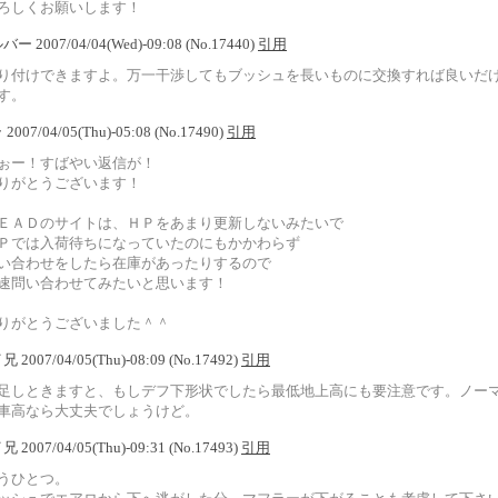
ろしくお願いします！
バー 2007/04/04(Wed)-09:08 (No.17440)
引用
り付けできますよ。万一干渉してもブッシュを長いものに交換すれば良いだ
す。
 2007/04/05(Thu)-05:08 (No.17490)
引用
ぉー！すばやい返信が！
りがとうございます！
ＥＡＤのサイトは、ＨＰをあまり更新しないみたいで
Ｐでは入荷待ちになっていたのにもかかわらず
い合わせをしたら在庫があったりするので
速問い合わせてみたいと思います！
りがとうございました＾＾
兄 2007/04/05(Thu)-08:09 (No.17492)
引用
足しときますと、もしデフ下形状でしたら最低地上高にも要注意です。ノー
車高なら大丈夫でしょうけど。
兄 2007/04/05(Thu)-09:31 (No.17493)
引用
うひとつ。