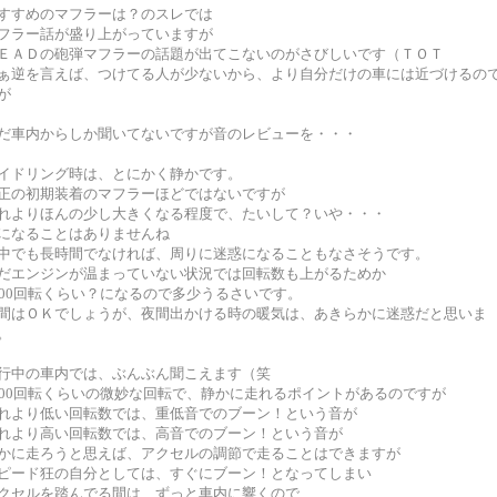
すすめのマフラーは？のスレでは
フラー話が盛り上がっていますが
ＥＡＤの砲弾マフラーの話題が出てこないのがさびしいです（ＴＯＴ
ぁ逆を言えば、つけてる人が少ないから、より自分だけの車には近づけるの
が
だ車内からしか聞いてないですが音のレビューを・・・
イドリング時は、とにかく静かです。
正の初期装着のマフラーほどではないですが
れよりほんの少し大きくなる程度で、たいして？いや・・・
になることはありませんね
中でも長時間でなければ、周りに迷惑になることもなさそうです。
だエンジンが温まっていない状況では回転数も上がるためか
400回転くらい？になるので多少うるさいです。
間はＯＫでしょうが、夜間出かける時の暖気は、あきらかに迷惑だと思いま
。
行中の車内では、ぶんぶん聞こえます（笑
100回転くらいの微妙な回転で、静かに走れるポイントがあるのですが
れより低い回転数では、重低音でのブーン！という音が
れより高い回転数では、高音でのブーン！という音が
かに走ろうと思えば、アクセルの調節で走ることはできますが
ピード狂の自分としては、すぐにブーン！となってしまい
クセルを踏んでる間は、ずっと車内に響くので