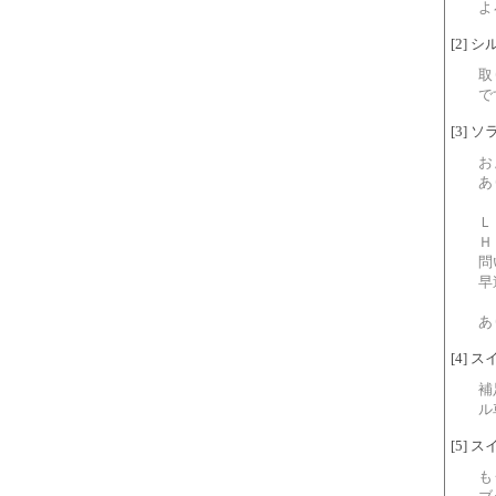
よ
[2] シル
取
で
[3] ソラ
お
あ
Ｌ
Ｈ
問
早
あ
[4] スイ
補
ル
[5] スイ
も