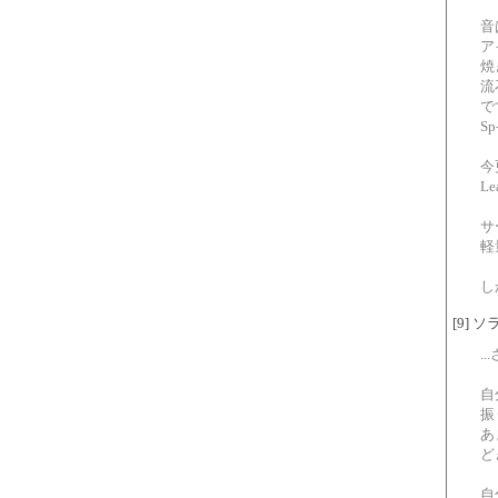
音
ア
焼
流
で
S
今
L
サ
軽
し
[9] ソラ
..
自
振
あ
ど
自