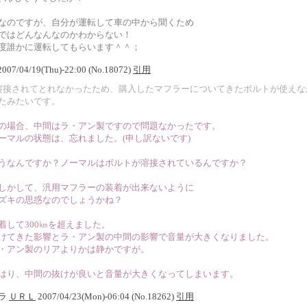
なのですが、自分が運転して車の中から聞くため
ではどんなんなのかわからない！
度誰かに運転してもらいます＾＾；
. 2007/04/19(Thu)-22:00 (No.18072)
引用
溶接されてとれなかったため、購入したマフラーについてきたボルトが使えな
たみたいです。
の場合、中間はラ・アン製ですので問題なかったです。
ーマルの状態は、忘れました。(申し訳ないです)
うなんですか？ノーマルはボルトが溶接されているんですか？
しかして、汎用マフラーの装着が出来ないように
ズキの思惑なのでしょうかね？
着して300㎞を超えました。
けてきた影響とラ・アン製の中間の影響で音量が大きくなりました。
・アン製のリアよりかは静かですが。
はり、中間の抜けが良いと音量が大きくなってしまいます。
ソラ
ＵＲＬ
2007/04/23(Mon)-06:04 (No.18262)
引用