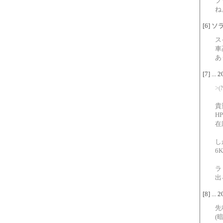
ブ
ね
[6] ソラ
ス
車
あ
[7] ...
>(
貴
H
在
し
6
ラ
出
[8] ...
先
(