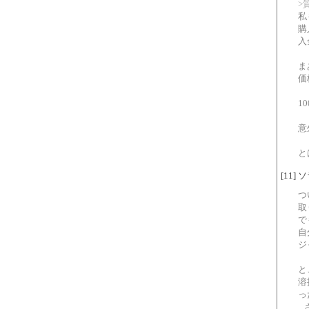
>
私
購
入
ま
価
1
意
と
[11] 
つ
取
で
自
ジ
と
溶
っ
.