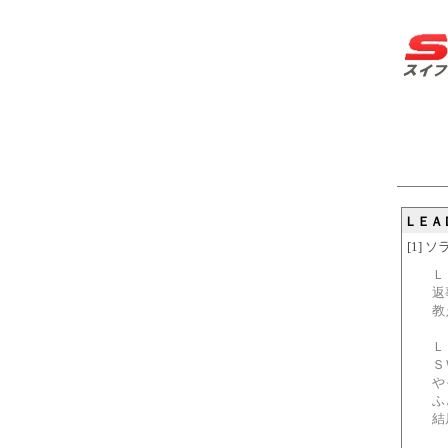
ＬＥＡ
[1] ソラ
Ｌ
返
教
Ｌ
Ｓ
や
ふ
結