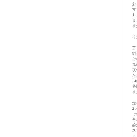
お
マ
Ｌ
ま
す
ま
ア
純
そ
気
夜
た
1
昼
す
走
2
そ
そ
静
ス
ア