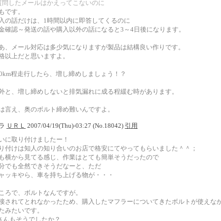
質問したメールはかえってこないのに
もです。
入の話だけは、1時間以内に即答してくるのに
金確認～発送の話や購入以外の話になると3～4日後になります。
あ、メール対応は多少気になりますが製品は結構良い作りです。
格以上だと思いますよ。
00km程走行したら、増し締めしましょう！？
外と、増し締めしないと排気漏れに成る程緩む時があります。
は言え、奥のボルト締め難いんですよ。
ソラ
ＵＲＬ
2007/04/19(Thu)-03:27 (No.18042)
引用
いに取り付けましたー！
り付けは知人の知り合いのお店で格安にてやってもらいました＾＾；
も横から見てる感じ、作業はとても簡単そうだったので
分でも全然できそうだなーと、ただ
ャッキやら、車を持ち上げる物が・・・
ころで、ボルトなんですが。
接されてとれなかったため、購入したマフラーについてきたボルトが使えな
たみたいです。
..さんもそうでしたか？