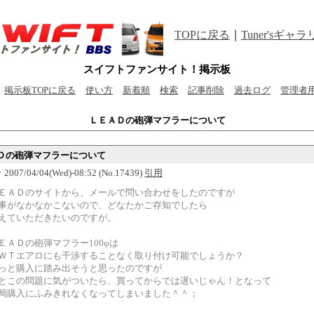
TOPに戻る
｜
Tuner'sギャ
スイフトファンサイト！掲示板
掲示板TOPに戻る
使い方
新着順
検索
記事削除
過去ログ
管理者
ＬＥＡＤの砲弾マフラーについて
Ｄの砲弾マフラーについて
 2007/04/04(Wed)-08:52 (No.17439)
引用
ＥＡＤのサイトから、メールで問い合わせをしたのですが
事がなかなかこないので、どなたかご存知でしたら
えていただきたいのですが。
ＥＡＤの砲弾マフラー100φは
ＷＴエアロにも干渉することなく取り付け可能でしょうか？
っと購入に踏み出そうと思ったのですが
とこの問題に気がついたら、買ってからでは遅いじゃん！となって
局購入にふみきれなくなってしまいました＾＾；