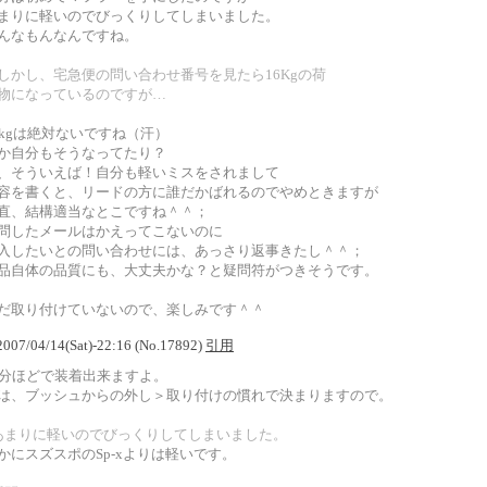
まりに軽いのでびっくりしてしまいました。
んなもんなんですね。
しかし、宅急便の問い合わせ番号を見たら16Kgの荷
物になっているのですが…
6kgは絶対ないですね（汗）
か自分もそうなってたり？
、そういえば！自分も軽いミスをされまして
容を書くと、リードの方に誰だかばれるのでやめときますが
直、結構適当なとこですね＾＾；
問したメールはかえってこないのに
入したいとの問い合わせには、あっさり返事きたし＾＾；
品自体の品質にも、大丈夫かな？と疑問符がつきそうです。
だ取り付けていないので、楽しみです＾＾
. 2007/04/14(Sat)-22:16 (No.17892)
引用
5分ほどで装着出来ますよ。
は、ブッシュからの外し＞取り付けの慣れで決まりますので。
あまりに軽いのでびっくりしてしまいました。
かにスズスポのSp-xよりは軽いです。