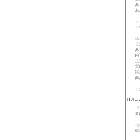
あ
あ
＞
＞
1
て
あ
内
正
質
購
商
ま
[10] ..
1
要
>
確