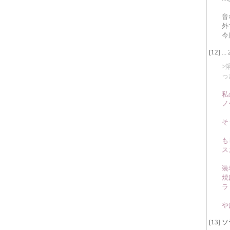
音
外
今
[12] ..
>
っ
私
ノ
そ
も
ス
装
焼
ラ
や
[13] 