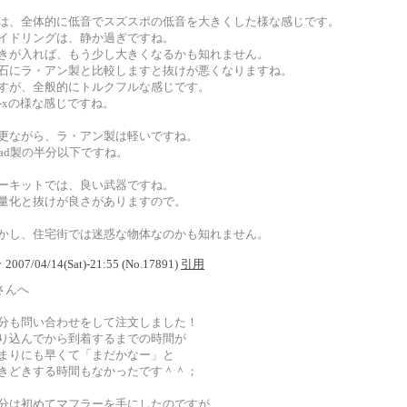
は、全体的に低音でスズスポの低音を大きくした様な感じです。
イドリングは、静か過ぎですね。
きが入れば、もう少し大きくなるかも知れません。
石にラ・アン製と比較しますと抜けが悪くなりますね。
すが、全般的にトルクフルな感じです。
p-xの様な感じですね。
更ながら、ラ・アン製は軽いですね。
ead製の半分以下ですね。
ーキットでは、良い武器ですね。
量化と抜けが良さがありますので。
かし、住宅街では迷惑な物体なのかも知れません。
 2007/04/14(Sat)-21:55 (No.17891)
引用
.さんへ
分も問い合わせをして注文しました！
り込んでから到着するまでの時間が
まりにも早くて「まだかなー」と
きどきする時間もなかったです＾＾；
分は初めてマフラーを手にしたのですが