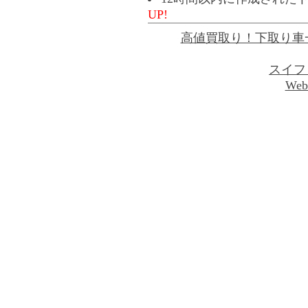
UP!
高値買取り！下取り車
スイフ
Web 