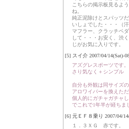
こちらの掲示板見るよう
ね。
純正泥除けとスパッツだ
いしょでした・・・（汗
マフラー、クラッチペダ
して・・・お安く、渋く
じがお気に入りです。
[5] スイ介 2007/04/14(Sat)-08
アズグレスポーツです。
さり気なく＋シンプル 
自分も外観は同サイズの
アロワイパーを換えただ
個人的にガチャガチャし
でこれで1年半が経ちま
[6] 元ＥＦ８乗り 2007/04/14(Sa
１．３ＸＧ 赤です。