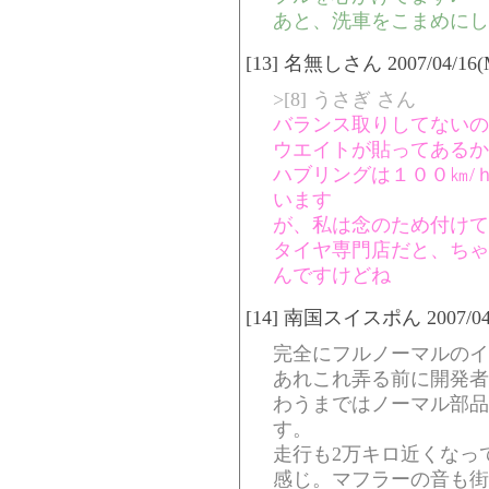
あと、洗車をこまめにし
[13] 名無しさん 2007/04/16(Mo
>[8] うさぎ さん
バランス取りしてないの
ウエイトが貼ってあるか
ハブリングは１００㎞/
います
が、私は念のため付けて
タイヤ専門店だと、ちゃ
んですけどね
[14] 南国スイスポん 2007/04/16
完全にフルノーマルのイ
あれこれ弄る前に開発者
わうまではノーマル部品
す。
走行も2万キロ近くなっ
感じ。マフラーの音も街