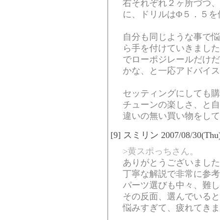
右それぞれ２ヶ所づつ、
に、ドリルはΦ５．５を
自分も同じような事で悩
ら手を付けていきました
でローポジレールだけだ
かな、と一応アドバイス
セッティングにしても購
チューンの楽しさ、と自
違いの無い買い物をして
[9] スミリン 2007/08/30(Thu)
>黄スポっちさん。
ありがとうございました
丁寧な解説で非常に参考
パーツ選びも中々、難し
その反面、選んでいると
悩みすぎて、疲れてきま