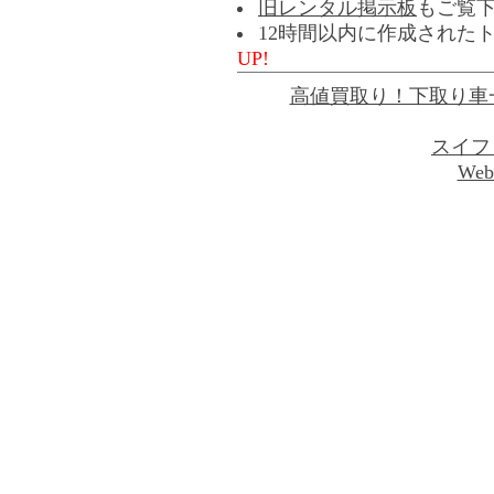
旧レンタル掲示板
もご覧
12時間以内に作成された
UP!
高値買取り！下取り車
スイフ
Web 