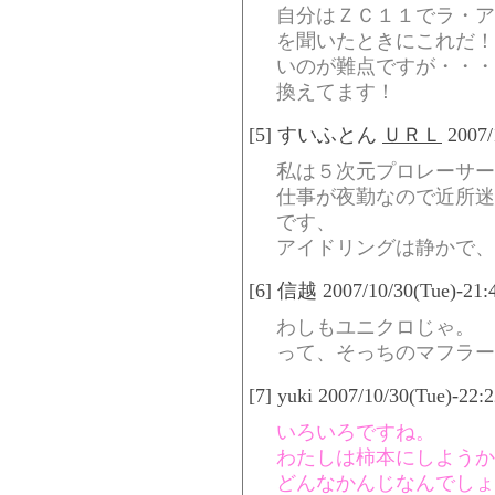
自分はＺＣ１１でラ・ア
を聞いたときにこれだ！
いのが難点ですが・・・
換えてます！
[5] すいふとん
ＵＲＬ
2007/
私は５次元プロレーサー
仕事が夜勤なので近所迷
です、
アイドリングは静かで、
[6] 信越 2007/10/30(Tue)-21:
わしもユニクロじゃ。
って、そっちのマフラー
[7] yuki 2007/10/30(Tue)-22:
いろいろですね。
わたしは柿本にしようか
どんなかんじなんでしょ