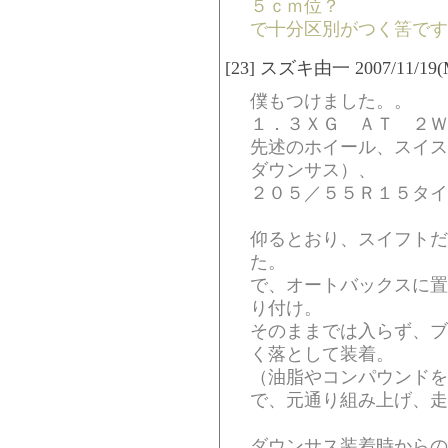
５ｃｍ位？
で十分区別がつく筈です
[23] スズキ由一 2007/11/19(Mo
僕もつけました。。
１．３ＸＧ ＡＴ ２Ｗ
先述のホイール、スイス
ダウンサス）、
２０５／５５Ｒ１５タイ
仰るとおり、スイフトだ
た。
で、オートバックスに置
り付け。
そのままでは入らず、ブ
く落として装着。
（油脂やコンパウンドを
で、元通り組み上げ、走
ダウンサス装着時からの