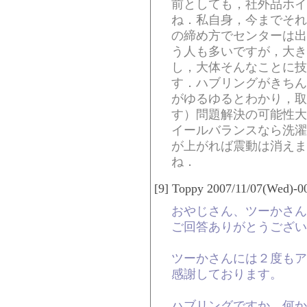
前としても，社外品ホイ
ね．私自身，今までそれ
の締め方でセンターは出
う人も多いですが，大き
し，大体そんなことに技
す．ハブリングがきちん
がゆるゆるとわかり，取
す）問題解決の可能性大
イールバランスなら洗濯
が上がれば震動は消えま
ね．
[9] Toppy 2007/11/07(Wed)-0
おやじさん、ツーかさん
ご回答ありがとうござい
ツーかさんには２度もア
感謝しております。
ハブリングですか。何か