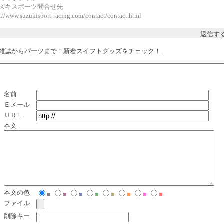
ズキスポーツ問合せ先
p://www.suzukisport-racing.com/contact/contact.html
返信す
雑誌からパーツまで！新着スイフトグッズをチェック！
名前
Ｅメール
ＵＲＬ
本文
本文の色
■
■
■
■
■
■
■
■
ファイル
削除キー