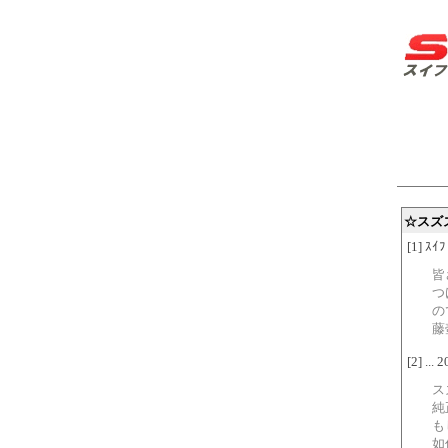
☆スズ
[1] ｽｲ
皆
つ
の
藤
[2] ...
ス
純
も
如