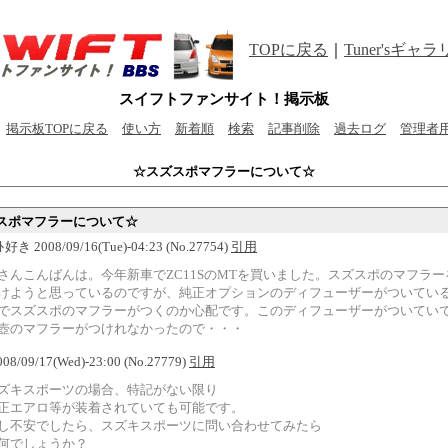
TOPに戻る
｜
Tuner'sギャ
スイフトファンサイト！掲示板
掲示板TOPに戻る
使い方
新着順
検索
記事削除
過去ログ
管理者
☆スズスポマフラーについて☆
スポマフラーについて☆
ﾌﾄ好き 2008/09/16(Tue)-04:23 (No.27754)
引用
さんこんばんは。今年新車でZC11SのMTを買いました。スズスポのマフラー
けようと思っているのですが、純正オプションのディフューザーがついてい
でスズスポのマフラーがつくのか心配です。このディフューザーがついてい
壺のマフラーがつけれなかったので・・・
 2008/09/17(Wed)-23:00 (No.27779)
引用
ズキスポーツの場合、特記がない限り
正エアロ等が装着されていても可能です。
し不安でしたら、スズキスポーツに問い合わせてみたら
何でしょうか？