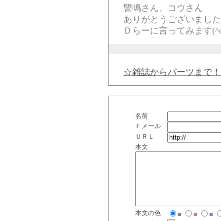
讐鳴さん、コウさん
ありがとうございました
Ｄらーに言ってみます(^o
☆雑誌からパーツまで！
名前
Ｅメール
ＵＲＬ
本文
本文の色
■
■
■